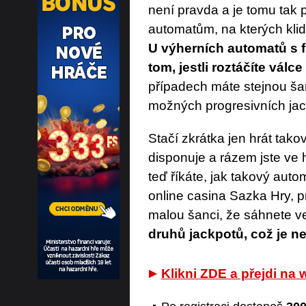
není pravda a je tomu tak 
automatům, na kterých kli
U výherních automatů s f
tom, jestli roztáčíte válc
případech máte stejnou šan
možných progresivních jac
Stačí zkrátka jen hrát tako
disponuje a rázem jste ve h
teď říkáte, jak takový aut
online casina Sazka Hry, p
malou šanci, že sáhnete ve
druhů jackpotů, což je ne
Klikni ZDE a přejdi na