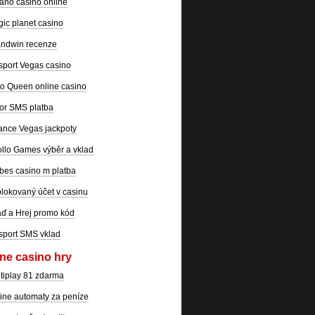
ano casino online
ic planet casino
ndwin recenze
sport Vegas casino
o Queen online casino
or SMS platba
nce Vegas jackpoty
llo Games výběr a vklad
bes casino m platba
lokovaný účet v casinu
ď a Hrej promo kód
sport SMS vklad
ine casino hry
tiplay 81 zdarma
ine automaty za peníze