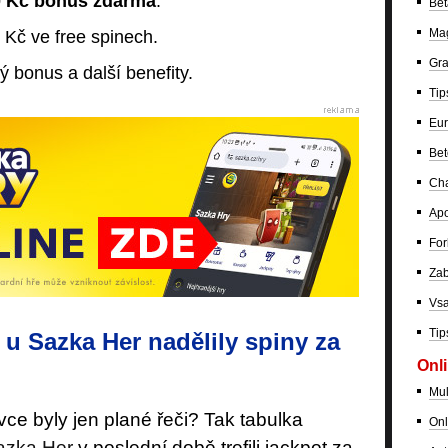
 Kč bonus zdarma
.
Bet
Mag
 Kč ve free spinech.
Gra
 bonus a další benefity.
Tip
Eur
Bet
Cha
Apo
For
Zab
Vsa
Tip
 u Sazka Her nadělily spiny za
Onl
Mul
vce byly jen plané řeči? Tak tabulka
Onl
azka Her
v poslední době trefili jackpot za