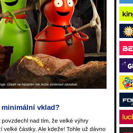
 minimální vklad?
 povzdechl nad tím, že velké výhry
ází velké částky. Ale kdeže! Tohle už dávno