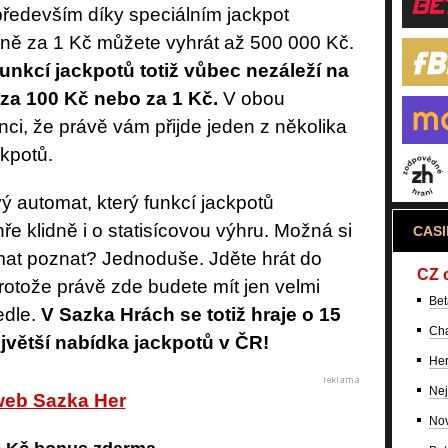
především díky speciálním jackpot
dně za 1 Kč můžete vyhrát až 500 000 Kč.
unkcí jackpotů totiž vůbec nezáleží na
e za 100 Kč nebo za 1 Kč.
V obou
ci, že právě vám přijde jeden z několika
kpotů.
vý automat, který funkcí jackpotů
ře klidně i o statisícovou výhru. Možná si
CASI
omat poznat? Jednoduše. Jděte hrát do
CZ 
rotože právě zde budete mít jen velmi
Bet
dle.
V Sazka Hrách se totiž hraje o 15
Ch
jvětší nabídka jackpotů v ČR!
Her
Nej
 web Sazka Her
Nov