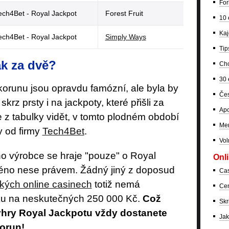
For
ech4Bet - Royal Jackpot
Forest Fruit
10 
Kaj
ech4Bet - Royal Jackpot
Simply Ways
Tip
ak za dvě?
Chc
30 
korunu jsou opravdu famózní, ale byla by
Čes
rz prsty i na jackpoty, které přišli za
Apo
 z tabulky vidět, v tomto plodném období
Mer
y od firmy
Tech4Bet
.
Vol
o výrobce se hraje "pouze" o Royal
Onli
méno nese právem. Žádný jiný z doposud
Cas
kých online casinech
totiž nemá
Cen
tku na neskutečných 250 000 Kč.
Což
Skr
ýhry Royal Jackpotu vždy dostanete
Jak
korun!