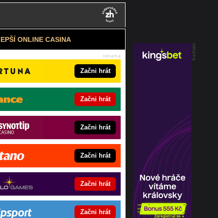
EPŠÍ ONLINE CASINA
Začni hrát
Začni hrát
Začni hrát
Začni hrát
Začni hrát
Začni hrát