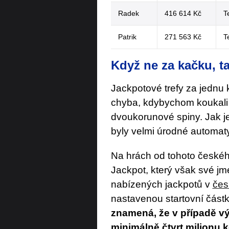
Radek
416 614 Kč
T
Patrik
271 563 Kč
T
Když ne za kačku, t
Jackpotové trefy za jednu 
chyba, kdybychom koukali sk
dvoukorunové spiny. Jak je
byly velmi úrodné automat
Na hrách od tohoto českéh
Jackpot, který však své j
nabízených jackpotů v
čes
nastavenou startovní čás
znamená, že v případě v
minimálně čtvrt milionu 