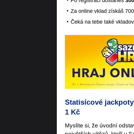
Po registraci dostaneš
300
Za online vklad získáš 700
Čeká na tebe také vkladový
Statisícové jackpoty
1 Kč
Myslíte si, že úvodní odsta
největších vítězů, kteří u
S