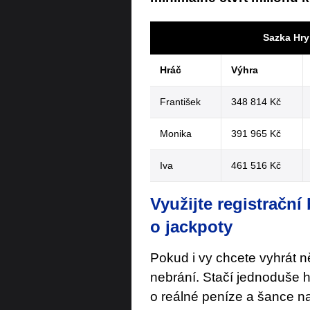
Sazka Hry
Hráč
Výhra
František
348 814 Kč
Monika
391 965 Kč
Iva
461 516 Kč
Využijte registrační
o jackpoty
Pokud i vy chcete vyhrát n
nebrání. Stačí jednoduše 
o reálné peníze a šance na