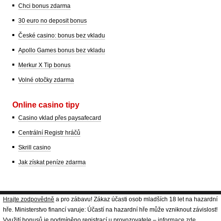
Chci bonus zdarma
30 euro no deposit bonus
České casino: bonus bez vkladu
Apollo Games bonus bez vkladu
Merkur X Tip bonus
Volné otočky zdarma
Online casino tipy
Casino vklad přes paysafecard
Centrální Registr hráčů
Skrill casino
Jak získat peníze zdarma
Hrajte zodpovědně
a pro zábavu! Zákaz účasti osob mladších 18 let na hazardní
hře. Ministerstvo financí varuje: Účastí na hazardní hře může vzniknout závislost!
Využití bonusů je podmíněno registrací u provozovatele –
informace zde
.