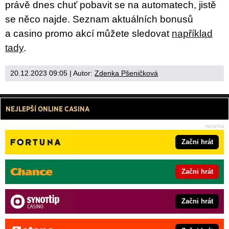
právě dnes chuť pobavit se na automatech, jistě
se něco najde. Seznam aktuálních bonusů
a casino promo akcí můžete sledovat
například
tady
.
20.12.2023 09:05
| Autor:
Zdenka Pšeničková
NEJLEPŠÍ ONLINE CASINA
Začni hrát
Začni hrát
Začni hrát