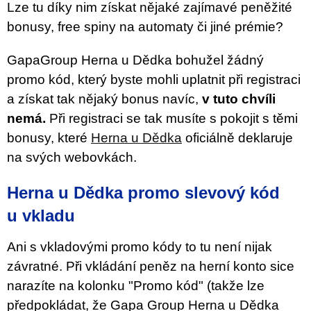
Lze tu díky nim získat nějaké zajímavé peněžité
bonusy, free spiny na automaty či jiné prémie?
GapaGroup Herna u Dědka bohužel žádný
promo kód, který byste mohli uplatnit při registraci
a získat tak nějaký bonus navíc,
v tuto chvíli
nemá.
Při registraci se tak musíte s pokojit s těmi
bonusy, které
Herna u Dědka
oficiálně deklaruje
na svých webovkách.
Herna u Dědka promo slevový kód
u vkladu
Ani s vkladovými promo kódy to tu není nijak
závratné. Při vkládání peněz na herní konto sice
narazíte na kolonku "Promo kód" (takže lze
předpokládat, že Gapa Group Herna u Dědka