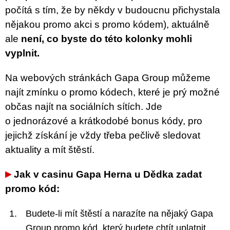
počítá s tím, že by někdy v budoucnu přichystala
nějakou promo akci s promo kódem), aktuálně
ale
není, co byste do této kolonky mohli
vyplnit.
Na webových stránkách Gapa Group můžeme
najít zmínku o promo kódech, které je prý možné
občas najít na sociálních sítích. Jde
o jednorázové a krátkodobé bonus kódy, pro
jejichž získání je vždy třeba pečlivě sledovat
aktuality a mít štěstí.
Jak v casinu Gapa Herna u Dědka zadat
promo kód:
Budete-li mít štěstí a narazíte na nějaký Gapa
Group promo kód, který budete chtít uplatnit,