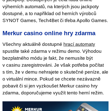
výherních automatů, na kterých jsou jackpoty
dostupné, a to například od herních výrobců
SYNOT Games, Tech4Bet či třeba Apollo Games.
Merkur casino online hry zdarma
Všechny aktuálně dostupné
hrací automaty
spustíte také zdarma v režimu demo. Výhodou
bezplatného módu je fakt, že nemusíte být
v casinu zaregistrováni. Je však potřeba počítat
s tím, že v demu nehrajete o skutečné peníze, ale
o virtuální mince. Pokud se chcete nezávazně
pobavit či si jen vyzkoušet Merkur casino hry
zdarma, doporučujeme využít tento herní režim.