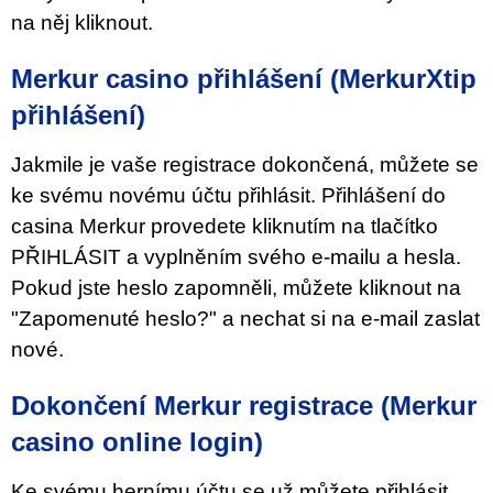
na něj kliknout.
Merkur casino přihlášení (MerkurXtip
přihlášení)
Jakmile je vaše registrace dokončená, můžete se
ke svému novému účtu přihlásit. Přihlášení do
casina Merkur provedete kliknutím na tlačítko
PŘIHLÁSIT a vyplněním svého e-mailu a hesla.
Pokud jste heslo zapomněli, můžete kliknout na
"Zapomenuté heslo?" a nechat si na e-mail zaslat
nové.
Dokončení Merkur registrace (Merkur
casino online login)
Ke svému hernímu účtu se už můžete přihlásit,