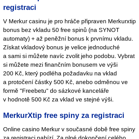
registraci
V Merkur casinu je pro hráče připraven Merkurxtip
bonus bez vkladu 50 free spinů (na SYNOT
automaty) + až peněžní bonus k prvnímu vkladu.
Získat vkladový bonus je velice jednoduché
a sami si můžete navíc zvolit jeho podobu. Vybrat
si můžete mezi finančním bonusem ve výši
200 Kč, který podléha požadavku na vklad
a protočení částky 500 Kč, anebo odměnou ve
formě "Freebetu" do sázkové kanceláře
v hodnotě 500 Kč za vklad ve stejné výši.
MerkurXtip free spiny za registraci
Online casino Merkur v současné době free spiny
za registraci nabízí. Za plné dokončení celého