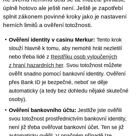
úplně hotovo ale ještě není. Ještě je zapotřebí
splnit zákonem povinné kroky jako je nastavení
herních limitů a ověření totožnosti.
Ověření identity v casinu Merkur:
Tento krok
slouží hlavně k tomu, aby nemohli hrát nezletilí
nebo třeba lidé z
Rejstříku osob vyloučených
z hraní hazardních her
. Svou totožnost můžete
ověřit snadno pomocí bankovní identity. Ověření
přes Bank ID je bezpečné, neboť se děje
automaticky (a tedy bez dohledu nějaké skutečné
osoby).
Ověření bankovního účtu:
Jestliže jste ověřili
svou totožnost prostřednictvím bankovní identity,
není již třeba ověřovat bankovní účet. Ten se již
automaticky ověřil. V opačném případě lze