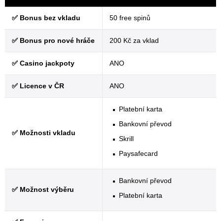
✅ Bonus bez vkladu
50 free spinů
✅ Bonus pro nové hráče
200 Kč za vklad
✅ Casino jackpoty
ANO
✅ Licence v ČR
ANO
Platební karta
Bankovní převod
✅ Možnosti vkladu
Skrill
Paysafecard
Bankovní převod
✅ Možnost výběru
Platební karta