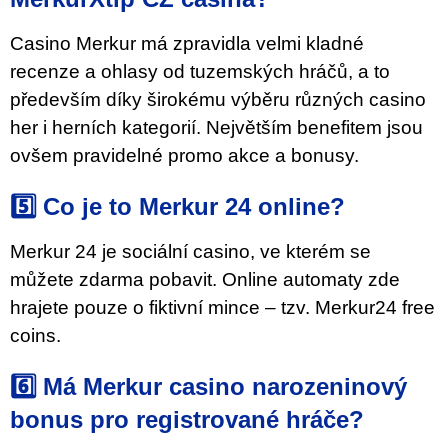
Casino Merkur má zpravidla velmi kladné
recenze a ohlasy od tuzemských hráčů, a to
především díky širokému výběru různých casino
her i herních kategorií. Největším benefitem jsou
ovšem pravidelné promo akce a bonusy.
5️⃣ Co je to Merkur 24 online?
Merkur 24 je sociální casino, ve kterém se
můžete zdarma pobavit. Online automaty zde
hrajete pouze o fiktivní mince – tzv. Merkur24 free
coins.
6️⃣ Má Merkur casino narozeninový
bonus pro registrované hráče?