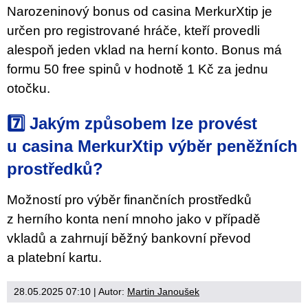
Narozeninový bonus od casina MerkurXtip je
určen pro registrované hráče, kteří provedli
alespoň jeden vklad na herní konto. Bonus má
formu 50 free spinů v hodnotě 1 Kč za jednu
otočku.
7️⃣ Jakým způsobem lze provést
u casina MerkurXtip výběr peněžních
prostředků?
Možností pro výběr finančních prostředků
z herního konta není mnoho jako v případě
vkladů a zahrnují běžný bankovní převod
a platební kartu.
28.05.2025 07:10
| Autor:
Martin Janoušek