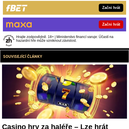
Začni hrát
Začni hrát
Hrajte zodpovědně. 18+ | Ministerstvo financí varuje: Účastí na
hazardní hře může vzniknout závislost.
SOUVISEJÍCÍ ČLÁNKY
Casino hry za haléře – Lze hrát