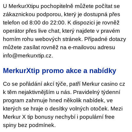
U MerkurXtipu pochopitelně můžete počítat se
zákaznickou podporou, který je dostupná přes
telefon od 8:00 do 22:00. K dispozici je rovněž
operátor přes live chat, který najdete v pravém
horním rohu webových stránek. Případné dotazy
můžete zasílat rovněž na e-mailovou adresu
info@merkurxtip.cz.
MerkurXtip promo akce a nabídky
Co se pořádání akcí týče, patří Merkur casino cz
k těm nejaktivnějším u nás. Pravidelný týdenní
program zahrnuje hned několik nabídek, ve
kterých se hraje o desítky volných otoček. Mezi
Merkur X tip bonusy nechybí i populární free
spiny bez podmínek.