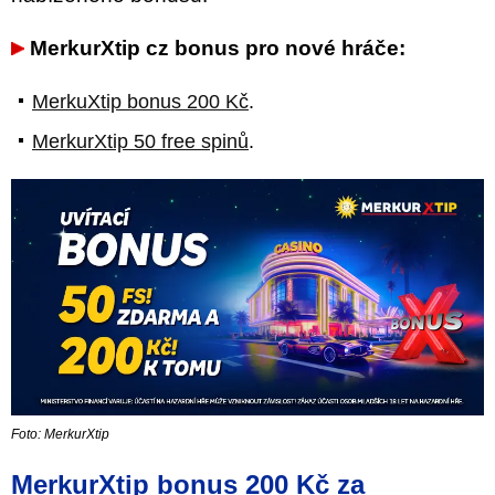
MerkurXtip cz bonus pro nové hráče:
MerkuXtip bonus 200 Kč
.
MerkurXtip 50 free spinů
.
Foto: MerkurXtip
MerkurXtip bonus 200 Kč za