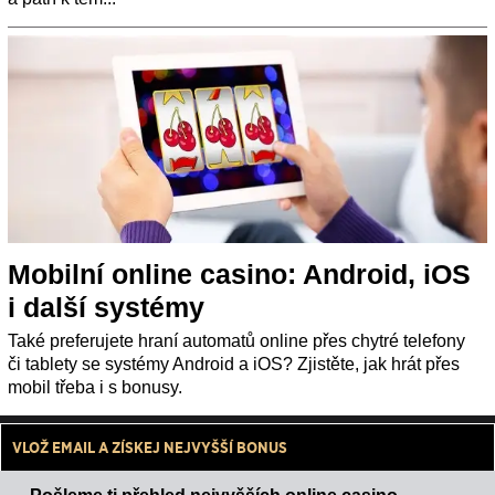
Mobilní online casino: Android, iOS
i další systémy
Také preferujete hraní automatů online přes chytré telefony
či tablety se systémy Android a iOS? Zjistěte, jak hrát přes
mobil třeba i s bonusy.
VLOŽ EMAIL A ZÍSKEJ NEJVYŠŠÍ BONUS