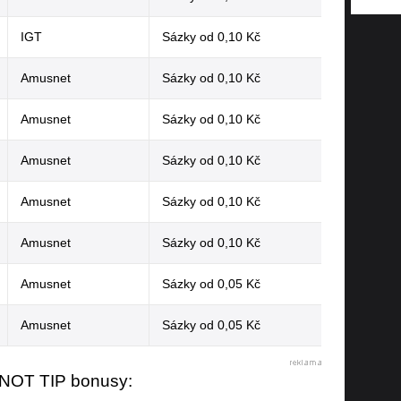
IGT
Sázky od 0,10 Kč
Amusnet
Sázky od 0,10 Kč
Amusnet
Sázky od 0,10 Kč
Amusnet
Sázky od 0,10 Kč
Amusnet
Sázky od 0,10 Kč
Amusnet
Sázky od 0,10 Kč
Amusnet
Sázky od 0,05 Kč
Amusnet
Sázky od 0,05 Kč
YNOT TIP bonusy: