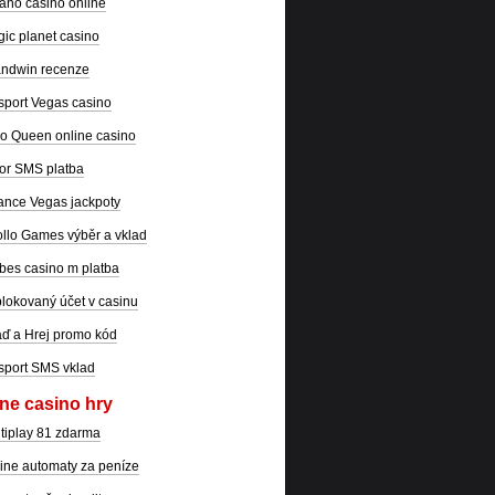
ano casino online
ic planet casino
ndwin recenze
sport Vegas casino
o Queen online casino
or SMS platba
nce Vegas jackpoty
llo Games výběr a vklad
bes casino m platba
lokovaný účet v casinu
ď a Hrej promo kód
sport SMS vklad
ine casino hry
tiplay 81 zdarma
ine automaty za peníze