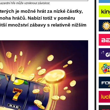
hazardní hře může vzniknout závislost.
terých je možné hrát za nízké částky,
oha hráčů. Nabízí totiž v poměru
tší množství zábavy s relativně nižším