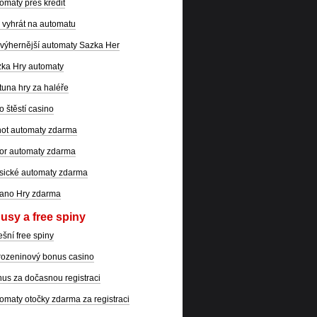
omaty přes kredit
 vyhrát na automatu
výhernější automaty Sazka Her
ka Hry automaty
tuna hry za haléře
o štěstí casino
ot automaty zdarma
or automaty zdarma
sické automaty zdarma
ano Hry zdarma
usy a free spiny
šní free spiny
ozeninový bonus casino
us za dočasnou registraci
omaty otočky zdarma za registraci