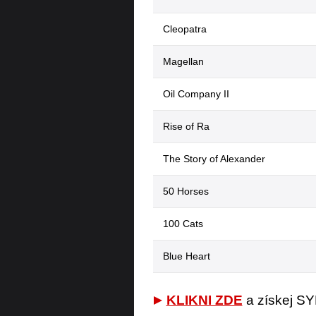
Cleopatra
Magellan
Oil Company II
Rise of Ra
The Story of Alexander
50 Horses
100 Cats
Blue Heart
KLIKNI ZDE
a získej S