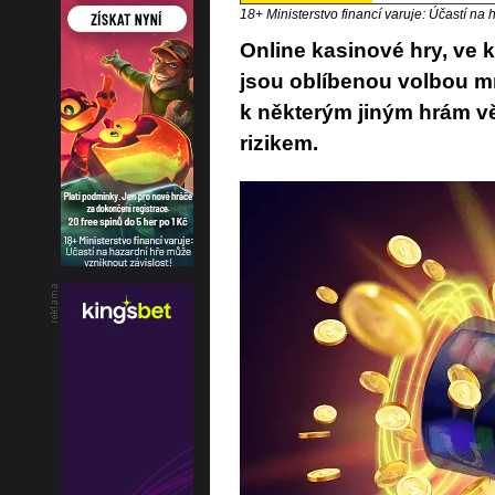
18+ Ministerstvo financí varuje: Účastí na 
Online kasinové hry, ve k
jsou oblíbenou volbou mn
k některým jiným hrám vě
rizikem.