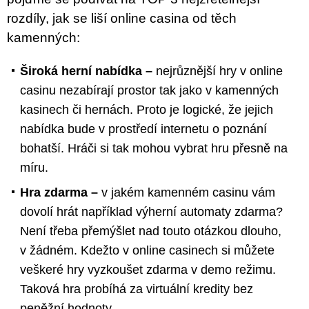
rozdíly, jak se liší online casina od těch
kamenných:
Široká herní nabídka –
nejrůznější hry v online
casinu nezabírají prostor tak jako v kamenných
kasinech či hernách. Proto je logické, že jejich
nabídka bude v prostředí internetu o poznání
bohatší. Hráči si tak mohou vybrat hru přesně na
míru.
Hra zdarma –
v jakém kamenném casinu vám
dovolí hrát například výherní automaty zdarma?
Není třeba přemýšlet nad touto otázkou dlouho,
v žádném. Kdežto v online casinech si můžete
veškeré hry vyzkoušet zdarma v demo režimu.
Taková hra probíhá za virtuální kredity bez
peněžní hodnoty.