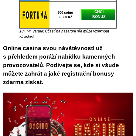
CHCI
500 spinů
BONUS
+ 500 Kč
18+ MF varuje: Účastí na hazardní hře může vzniknout
závislost.
Online casina svou návštěvností už
s přehledem poráží nabídku kamenných
provozovatelů. Podívejte se, kde si všude
můžete zahrát a jaké registrační bonusy
zdarma získat.