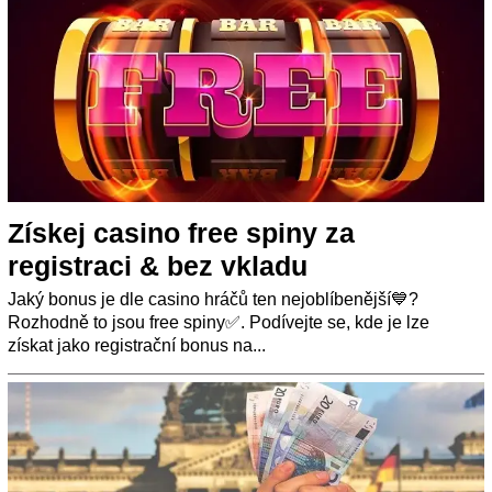
Získej casino free spiny za
registraci & bez vkladu
Jaký bonus je dle casino hráčů ten nejoblíbenější💙?
Rozhodně to jsou free spiny✅. Podívejte se, kde je lze
získat jako registrační bonus na...