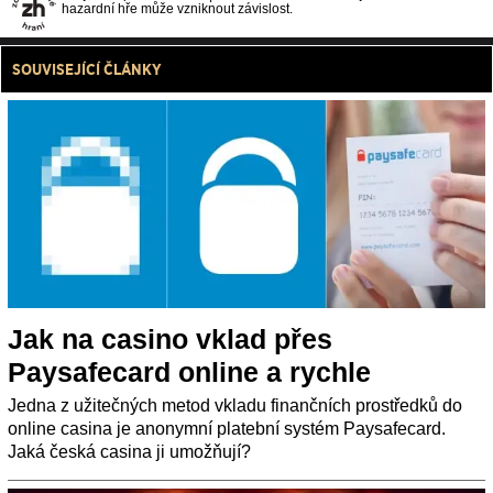
hazardní hře může vzniknout závislost.
SOUVISEJÍCÍ ČLÁNKY
Jak na casino vklad přes
Paysafecard online a rychle
Jedna z užitečných metod vkladu finančních prostředků do
online casina je anonymní platební systém Paysafecard.
Jaká česká casina ji umožňují?