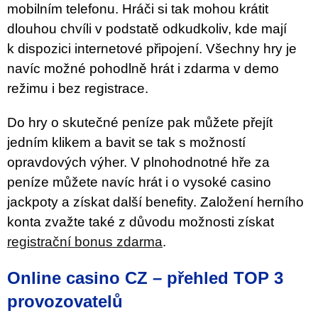
mobilním telefonu. Hráči si tak mohou krátit
dlouhou chvíli v podstatě odkudkoliv, kde mají
k dispozici internetové připojení. Všechny hry je
navíc možné pohodlně hrát i zdarma v demo
režimu i bez registrace.
Do hry o skutečné peníze pak můžete přejít
jedním klikem a bavit se tak s možností
opravdových výher. V plnohodnotné hře za
peníze můžete navíc hrát i o vysoké casino
jackpoty a získat další benefity. Založení herního
konta zvažte také z důvodu možnosti získat
registrační bonus zdarma
.
Online casino CZ – přehled TOP 3
provozovatelů