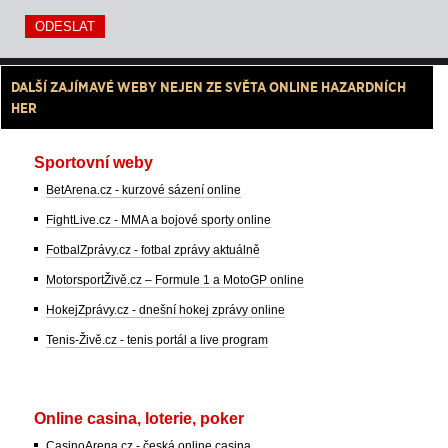
DALŠÍ ZAJÍMAVÉ WEBY NEJEN ZE SVĚTA ONLINE HAZARDNÍCH
HER
Sportovní weby
BetArena.cz - kurzové sázení online
FightLive.cz - MMA a bojové sporty online
FotbalZprávy.cz - fotbal zprávy aktuálně
MotorsportŽivě.cz – Formule 1 a MotoGP online
HokejZprávy.cz - dnešní hokej zprávy online
Tenis-Živě.cz - tenis portál a live program
Online casina, loterie, poker
CasinoArena.cz - česká online casina