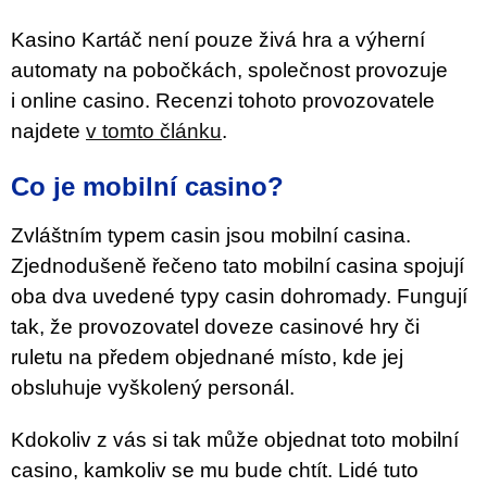
Kasino Kartáč není pouze živá hra a výherní
automaty na pobočkách, společnost provozuje
i online casino. Recenzi tohoto provozovatele
najdete
v tomto článku
.
Co je mobilní casino?
Zvláštním typem casin jsou mobilní casina.
Zjednodušeně řečeno tato mobilní casina spojují
oba dva uvedené typy casin dohromady. Fungují
tak, že provozovatel doveze casinové hry či
ruletu na předem objednané místo, kde jej
obsluhuje vyškolený personál.
Kdokoliv z vás si tak může objednat toto mobilní
casino, kamkoliv se mu bude chtít. Lidé tuto