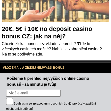
20€, 5€ i 10€ no deposit casino
bonus CZ: jak na něj?
Chcete získat bonus bez vkladu v eurech? 💶 Je to
v českých casinech možné? Nabízí je zahraniční casina?
Na to se podíváme zde.
VLOŽ EMAIL A ZÍSKEJ NEJVYŠŠÍ BONUS
Pošleme ti přehled nejvyšších online casino
bonusů - za minutu je tvůj!
Souhlasím se
zpracováním osobních údajů
pro účely zasílání
obchodních sdělení