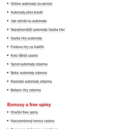
Online automaty za peníze
Automaty přes kredit
Jak vyhrát na automatu
Nejvýhernější automaty Sazka Her
Sazka Hry automaty
Fortuna hry za haléře
Kolo štěstí casino
Synot automaty zdarma
Betor automaty zdarma
Klasické automaty zdarma
Betano Hry zdarma
Bonusy a free spiny
Dnešní free spiny
Narozeninový bonus casino