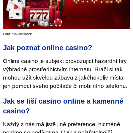
Foto: Shutterstock
Jak poznat online casino?
Online casino je subjekt provozující hazardní hry
výhradně prostřednictvím internetu. Hráči si tak
mohou užít skvělou zábavu z jakéhokoliv místa
jen pomocí svého počítače či mobilního telefonu.
Jak se liší casino online a kamenné
casino?
Každý z nás má jistě jiné preference, nicméně
pojďme se podívat na TOP 3 nejzřetelnější