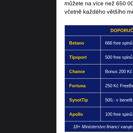
můžete na více než 650 00
včetně každého většího m
DOPORUČ
Betano
666 free spinů
Tipsport
500 free spinů
Chance
Bonus 200 Kč
Fortuna
250 Kč FreeBe
SynotTip
500,- v benefi
Apollo
100 free spinů
18+ Ministerstvo financí varuj