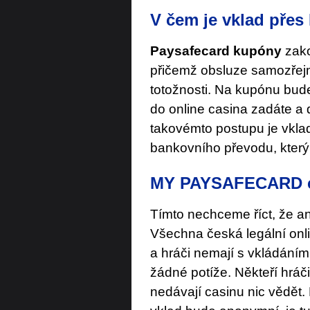
V čem je vklad pře
Paysafecard kupóny
zako
přičemž obsluze samozřej
totožnosti. Na kupónu bud
do online casina zadáte a do
takovémto postupu je vkla
bankovního převodu, který
MY PAYSAFECARD ca
Tímto nechceme říct, že an
Všechna česká legální onl
a hráči nemají s vkládáním
žádné potíže. Někteří hráč
nedávají casinu nic vědět. 