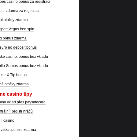
bes casino bonus za registraci
eur zdarma za registraci
ot otočky zdarma
sport Vegas free spin
i bonus zdarma
euro no deposit bonus
ké casino: bonus bez vkladu
llo Games bonus bez vkladu
kur X Tip bonus
né otočky zdarma
ne casino tipy
ino vklad přes paysafecard
trální Registr hráčů
ill casino
 získat peníze zdarma