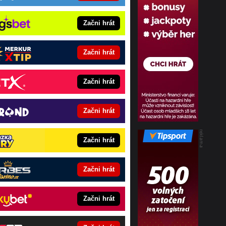
Začni hrát
Začni hrát
Začni hrát
Začni hrát
Začni hrát
Začni hrát
Začni hrát