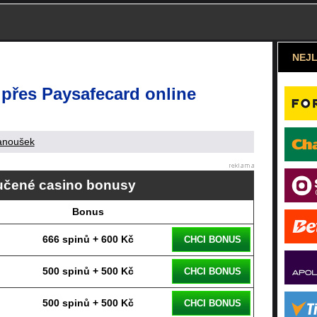
NEJL
 přes Paysafecard online
anoušek
čené casino bonusy
Bonus
666 spinů + 600 Kč
CHCI BONUS
500 spinů + 500 Kč
CHCI BONUS
500 spinů + 500 Kč
CHCI BONUS