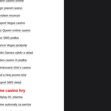
ano casino online
ic planet casino
ndwin recenze
sport Vegas casino
o Queen online casino
or SMS platba
nce Vegas jackpoty
llo Games výběr a vklad
bes casino m platba
lokovaný účet v casinu
ď a Hrej promo kód
sport SMS vklad
ine casino hry
tiplay 81 zdarma
ine automaty za peníze