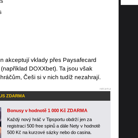
as
s
n akceptují vklady přes Paysafecard
(například DOXXbet). Ta jsou však
áčům, Češi si v nich tudíž nezahrají.
NUS ZDARMA
Bonusy v hodnotě 1 000 Kč ZDARMA
Každý nový hráč v Tipsportu obdrží jen za
registraci 500 free spinů a dále Nety v hodnotě
500 Kč na kurzové sázky nebo do casina.