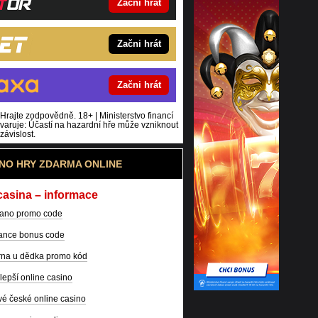
Začni hrát
Začni hrát
Začni hrát
Hrajte zodpovědně. 18+ | Ministerstvo financí
varuje: Účastí na hazardní hře může vzniknout
závislost.
NO HRY ZDARMA ONLINE
casina – informace
ano promo code
ance bonus code
na u dědka promo kód
lepší online casino
é české online casino