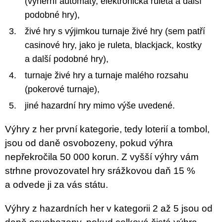
(výherní automaty, elektronická ruleta a další
podobné hry),
živé hry s výjimkou turnaje živé hry (sem patří
casinové hry, jako je ruleta, blackjack, kostky
a další podobné hry),
turnaje živé hry a turnaje malého rozsahu
(pokerové turnaje),
jiné hazardní hry mimo výše uvedené.
Výhry z her první kategorie, tedy loterií a tombol,
jsou od daně osvobozeny, pokud výhra
nepřekročila 50 000 korun. Z vyšší výhry vám
strhne provozovatel hry srážkovou daň 15 %
a odvede ji za vás státu.
Výhry z hazardních her v kategorii 2 až 5 jsou od