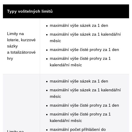
Typy volitelných limitů
maximální výše sázek za 1 den
Limity na
maximální výše sázek za 1 kalendářní
loterie, kurzové
měsíc
sázky
maximální výše čisté prohry za 1 den
a totalizátorové
hry
maximální výše čisté prohry za 1
kalendářní měsíc
maximální výše sázek za 1 den
maximální výše sázek za 1 kalendářní
měsíc
maximální výše čisté prohry za 1 den
maximální výše čisté prohry za 1
kalendářní měsíc
maximální počet přihlášení do
Limity na