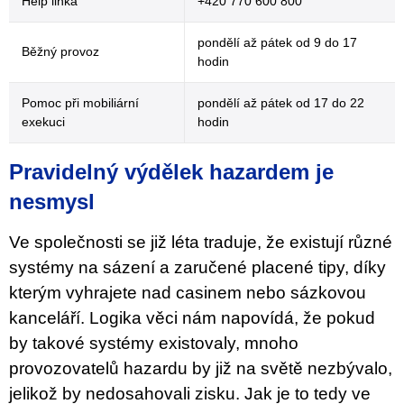
Help linka
+420 770 600 800
pondělí až pátek od 9 do 17
Běžný provoz
hodin
Pomoc při mobiliární
pondělí až pátek od 17 do 22
exekuci
hodin
Pravidelný výdělek hazardem je
nesmysl
Ve společnosti se již léta traduje, že existují různé
systémy na sázení a zaručené placené tipy, díky
kterým vyhrajete nad casinem nebo sázkovou
kanceláří. Logika věci nám napovídá, že pokud
by takové systémy existovaly, mnoho
provozovatelů hazardu by již na světě nezbývalo,
jelikož by nedosahovali zisku. Jak je to tedy ve