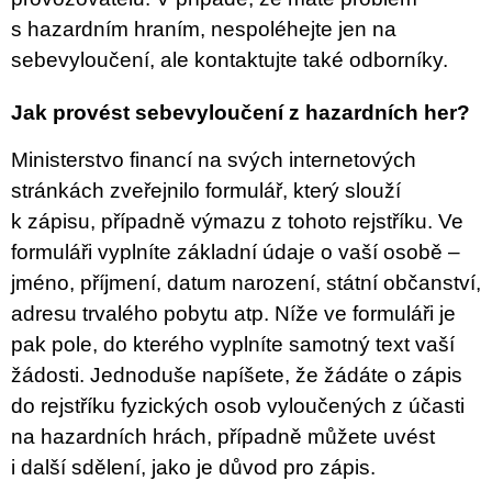
s hazardním hraním, nespoléhejte jen na
sebevyloučení, ale kontaktujte také odborníky.
Jak provést sebevyloučení z hazardních her?
Ministerstvo financí na svých internetových
stránkách zveřejnilo formulář, který slouží
k zápisu, případně výmazu z tohoto rejstříku. Ve
formuláři vyplníte základní údaje o vaší osobě –
jméno, příjmení, datum narození, státní občanství,
adresu trvalého pobytu atp. Níže ve formuláři je
pak pole, do kterého vyplníte samotný text vaší
žádosti. Jednoduše napíšete, že žádáte o zápis
do rejstříku fyzických osob vyloučených z účasti
na hazardních hrách, případně můžete uvést
i další sdělení, jako je důvod pro zápis.