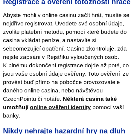
Registrace a ověření totožnosti hráče
Abyste mohli v online casinu začít hrát, musíte se
nejdříve registrovat. Uvedete své osobní údaje,
zvolíte platební metodu, pomocí které budete do
casina vkládat peníze, a nastavíte si
sebeomezující opatření. Casino zkontroluje, zda
nejste zapsáni v Rejstříku vyloučených osob.
K plnému dokončení registrace dojde až poté, co
jsou vaše osobní údaje ověřeny. Toto ověření lze
provést buď přímo na pobočce provozovatele
daného online casina, nebo návštěvou
CzechPointu či notáře.
Některá casina také
umožňují
online ověření identity
pomocí vaší
banky.
Nikdy nehrajte hazardní hry na dluh