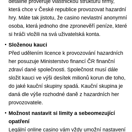
detailně prověřuje vlastnickou strukturu firmy,
která chce v České republice provozovat hazardní
hry. Máte tak jistotu, že casino nevlastní anonymní
osoba, která jednoho dne zpronevěří peníze, které
si hráči vložili na svá uživatelská konta.
Složenou kauci
Před udělením licence k provozování hazardních
her posuzuje Ministerstvo financí ČR finanční
zdraví dané společnosti. Společnost musí dále
složit kauci ve výši desítek milionů korun dle toho,
do jaké kauční skupiny spadá. Kauční skupina je
daná dle výše rozhodné daně z hazardních her
provozovatele.
Možnost nastavit si limity a sebeomezující
opatření
Legální online casino vám vždy umožní nastavení