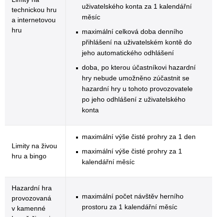
uživatelského konta za 1 kalendářní
technickou hru
měsíc
a internetovou
hru
maximální celková doba denního
přihlášení na uživatelském kontě do
jeho automatického odhlášení
doba, po kterou účastníkovi hazardní
hry nebude umožněno zúčastnit se
hazardní hry u tohoto provozovatele
po jeho odhlášení z uživatelského
konta
maximální výše čisté prohry za 1 den
Limity na živou
maximální výše čisté prohry za 1
hru a bingo
kalendářní měsíc
Hazardní hra
maximální počet návštěv herního
provozovaná
prostoru za 1 kalendářní měsíc
v kamenné