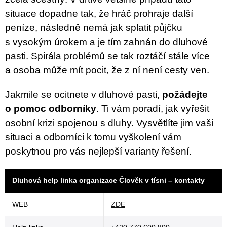
situace dopadne tak, že hráč prohraje další
peníze, následně nemá jak splatit půjčku
s vysokým úrokem a je tím zahnán do dluhové
pasti. Spirála problémů se tak roztáčí stále více
a osoba může mít pocit, že z ní není cesty ven.
Jakmile se ocitnete v dluhové pasti,
požádejte
o pomoc odborníky
. Ti vám poradí, jak vyřešit
osobní krizi spojenou s dluhy. Vysvětlíte jim vaši
situaci a odborníci k tomu vyškolení vám
poskytnou pro vás nejlepší varianty řešení.
Dluhová help linka organizace Člověk v tísni – kontakty
WEB
ZDE