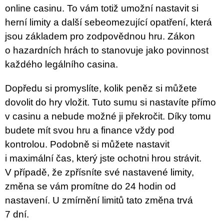
online casinu. To vám totiž umožní nastavit si
herní limity a další sebeomezující opatření, která
jsou základem pro zodpovědnou hru. Zákon
o hazardních hrách to stanovuje jako povinnost
každého legálního casina.
Dopředu si promyslíte, kolik peněz si můžete
dovolit do hry vložit. Tuto sumu si nastavíte přímo
v casinu a nebude možné ji překročit. Díky tomu
budete mít svou hru a finance vždy pod
kontrolou. Podobně si můžete nastavit
i maximální čas, který jste ochotni hrou strávit.
V případě, že zpřísníte své nastavené limity,
změna se vám promítne do 24 hodin od
nastavení. U zmírnění limitů tato změna trvá
7 dní.