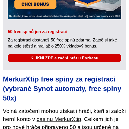
50 free spinů jen za registraci
Za registraci dostaneš 50 free spinů zdarma. Zatoč si také
na kole štěstí a hraj až o 250% vkladový bonus.
KLIKNI ZDE a začni hrát u Forbesu
MerkurXtip free spiny za registraci
(vybrané Synot automaty, free spiny
50x)
Volná zatočení mohou získat i hráči, kteří si založí
herní konto v
casinu MerkurXtip
. Celkem jich je
pro nové hráče připraveno 50 a jsou určené na