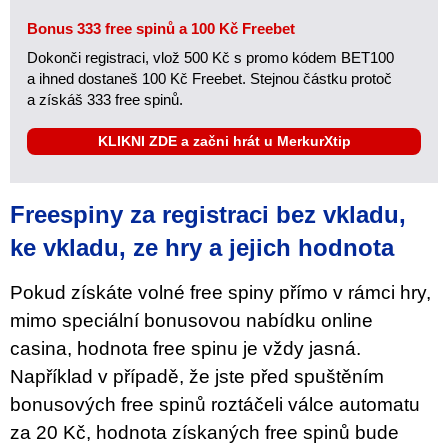
Bonus 333 free spinů a 100 Kč Freebet
Dokonči registraci, vlož 500 Kč s promo kódem BET100
a ihned dostaneš 100 Kč Freebet. Stejnou částku protoč
a získáš 333 free spinů.
KLIKNI ZDE a začni hrát u MerkurXtip
Freespiny za registraci bez vkladu,
ke vkladu, ze hry a jejich hodnota
Pokud získáte volné free spiny přímo v rámci hry,
mimo speciální bonusovou nabídku online
casina, hodnota free spinu je vždy jasná.
Například v případě, že jste před spuštěním
bonusových free spinů roztáčeli válce automatu
za 20 Kč, hodnota získaných free spinů bude