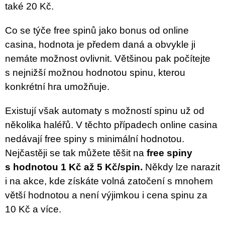
také 20 Kč.
Co se týče free spinů jako bonus od online
casina, hodnota je předem daná a obvykle ji
nemáte možnost ovlivnit. Většinou pak počítejte
s nejnižší možnou hodnotou spinu, kterou
konkrétní hra umožňuje.
Existují však automaty s možností spinu už od
několika haléřů. V těchto případech online casina
nedávají free spiny s minimální hodnotou.
Nejčastěji se tak můžete těšit na
free spiny
s hodnotou 1 Kč až 5 Kč/spin.
Někdy lze narazit
i na akce, kde získáte volná zatočení s mnohem
větší hodnotou a není výjimkou i cena spinu za
10 Kč a více.