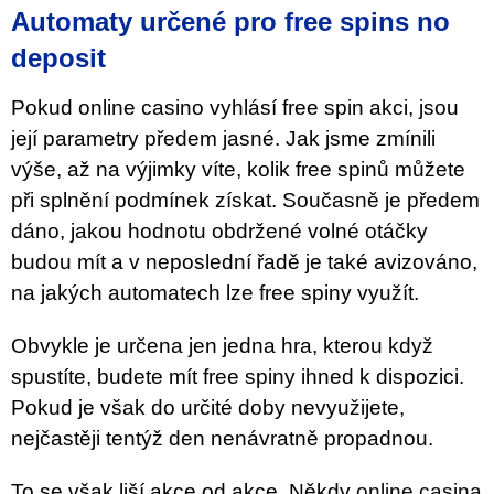
Automaty určené pro free spins no
deposit
Pokud online casino vyhlásí free spin akci, jsou
její parametry předem jasné. Jak jsme zmínili
výše, až na výjimky víte, kolik free spinů můžete
při splnění podmínek získat. Současně je předem
dáno, jakou hodnotu obdržené volné otáčky
budou mít a v neposlední řadě je také avizováno,
na jakých automatech lze free spiny využít.
Obvykle je určena jen jedna hra, kterou když
spustíte, budete mít free spiny ihned k dispozici.
Pokud je však do určité doby nevyužijete,
nejčastěji tentýž den nenávratně propadnou.
To se však liší akce od akce. Někdy
online casina