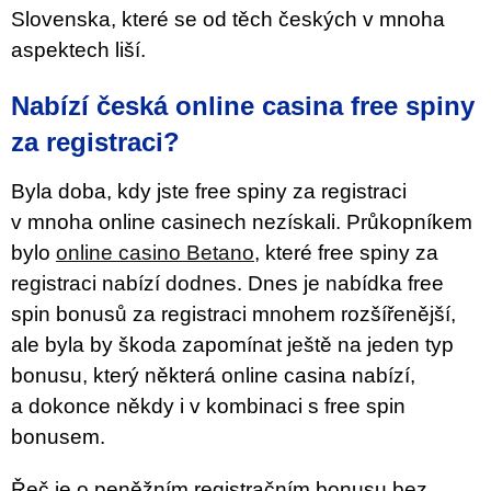
Slovenska, které se od těch českých v mnoha
aspektech liší.
Nabízí česká online casina free spiny
za registraci?
Byla doba, kdy jste free spiny za registraci
v mnoha online casinech nezískali. Průkopníkem
bylo
online casino Betano
, které free spiny za
registraci nabízí dodnes. Dnes je nabídka free
spin bonusů za registraci mnohem rozšířenější,
ale byla by škoda zapomínat ještě na jeden typ
bonusu, který některá online casina nabízí,
a dokonce někdy i v kombinaci s free spin
bonusem.
Řeč je o peněžním registračním bonusu bez