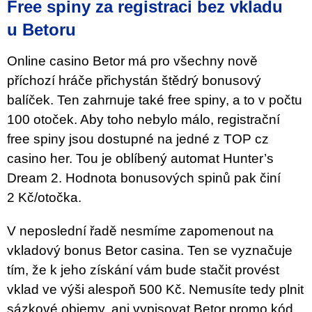
Free spiny za registraci bez vkladu
u Betoru
Online casino Betor má pro všechny nově
příchozí hráče přichystán štědrý bonusový
balíček. Ten zahrnuje také free spiny, a to v počtu
100 otoček. Aby toho nebylo málo, registrační
free spiny jsou dostupné na jedné z TOP cz
casino her. Tou je oblíbený automat Hunter’s
Dream 2. Hodnota bonusových spinů pak činí
2 Kč/otočka.
V neposlední řadě nesmíme zapomenout na
vkladový bonus Betor casina. Ten se vyznačuje
tím, že k jeho získání vám bude stačit provést
vklad ve výši alespoň 500 Kč. Nemusíte tedy plnit
sázkové objemy, ani vypisovat Betor promo kód.