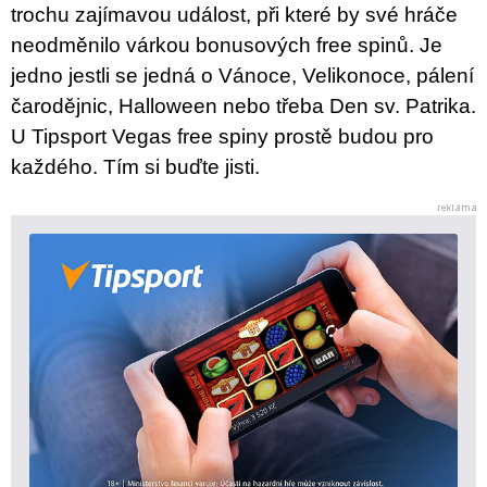
trochu zajímavou událost, při které by své hráče
neodměnilo várkou bonusových free spinů. Je
jedno jestli se jedná o Vánoce, Velikonoce, pálení
čarodějnic, Halloween nebo třeba Den sv. Patrika.
U Tipsport Vegas free spiny prostě budou pro
každého. Tím si buďte jisti.