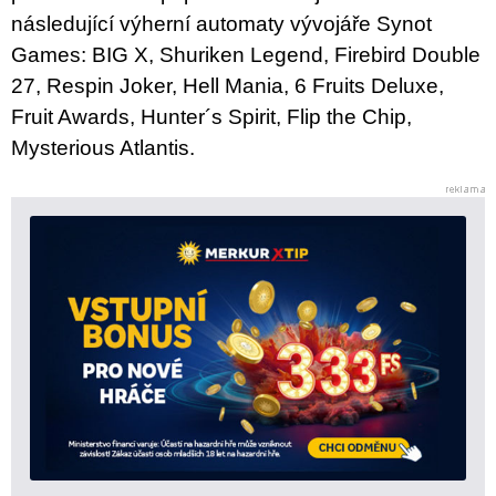
následující výherní automaty vývojáře Synot
Games: BIG X, Shuriken Legend, Firebird Double
27, Respin Joker, Hell Mania, 6 Fruits Deluxe,
Fruit Awards, Hunter´s Spirit, Flip the Chip,
Mysterious Atlantis.