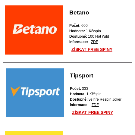
Betano
Počet:
600
Hodnota:
1 Kč/spin
Dostupné:
100 Hot Wild
Informace:
ZDE
ZÍSKAT FREE SPINY
Tipsport
Počet:
333
Hodnota:
1 Kč/spin
Dostupné:
ve hře Respin Joker
Informace:
ZDE
ZÍSKAT FREE SPINY