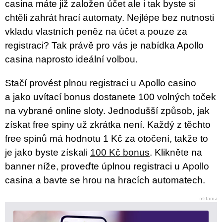
casina máte již založen účet ale i tak byste si
chtěli zahrát hrací automaty. Nejlépe bez nutnosti
vkladu vlastních peněz na účet a pouze za
registraci? Tak právě pro vás je nabídka Apollo
casina naprosto ideální volbou.
Stačí provést plnou registraci u Apollo casino
a jako uvítací bonus dostanete 100 volných toček
na vybrané online sloty. Jednodušší způsob, jak
získat free spiny už zkrátka není. Každý z těchto
free spinů má hodnotu 1 Kč za otočení, takže to
je jako byste získali
100 Kč bonus
. Klikněte na
banner níže, proveďte úplnou registraci u Apollo
casina a bavte se hrou na hracích automatech.