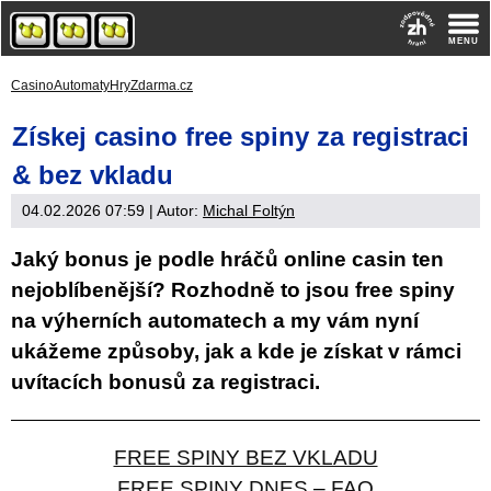
CasinoAutomatyHryZdarma.cz
Získej casino free spiny za registraci
& bez vkladu
04.02.2026 07:59
| Autor:
Michal Foltýn
Jaký bonus je podle hráčů online casin ten
nejoblíbenější? Rozhodně to jsou free spiny
na výherních automatech a my vám nyní
ukážeme způsoby, jak a kde je získat v rámci
uvítacích bonusů za registraci.
FREE SPINY BEZ VKLADU
FREE SPINY DNES
–
FAQ