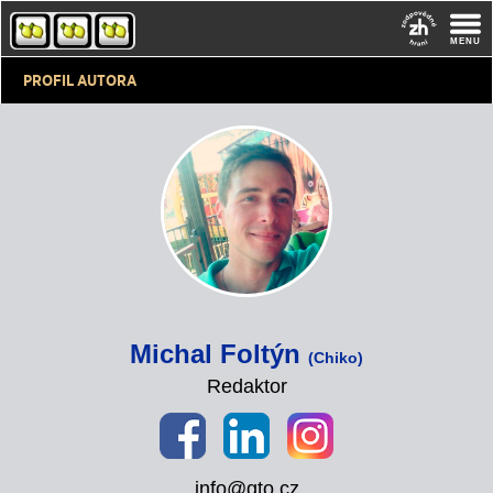
PROFIL AUTORA
Michal Foltýn
(Chiko)
Redaktor
info@gto.cz