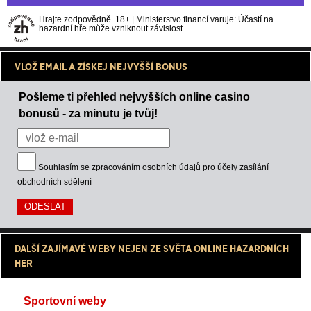
Hrajte zodpovědně. 18+ | Ministerstvo financí varuje: Účastí na
hazardní hře může vzniknout závislost.
VLOŽ EMAIL A ZÍSKEJ NEJVYŠŠÍ BONUS
Pošleme ti přehled nejvyšších online casino
bonusů - za minutu je tvůj!
Souhlasím se
zpracováním osobních údajů
pro účely zasílání
obchodních sdělení
DALŠÍ ZAJÍMAVÉ WEBY NEJEN ZE SVĚTA ONLINE HAZARDNÍCH
HER
Sportovní weby