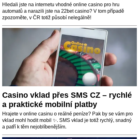
Hledali jste na internetu vhodné online casino pro hru
automatů a narazili jste na 22bet casino? V tom případě
zpozorněte, v ČR totiž působí nelegálně!
Casino vklad přes SMS CZ – rychlé
a praktické mobilní platby
Hrajete v online casinu o reálné peníze? Pak by se vám pro
vklad mohl hodit mobil ✨. SMS vklad je totiž rychlý, snadný
a patří k těm nejoblíbenějším.