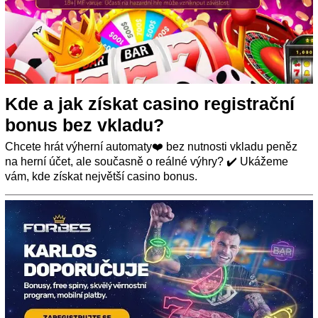
Kde a jak získat casino registrační
bonus bez vkladu?
Chcete hrát výherní automaty❤️ bez nutnosti vkladu peněz
na herní účet, ale současně o reálné výhry? ✔️ Ukážeme
vám, kde získat největší casino bonus.