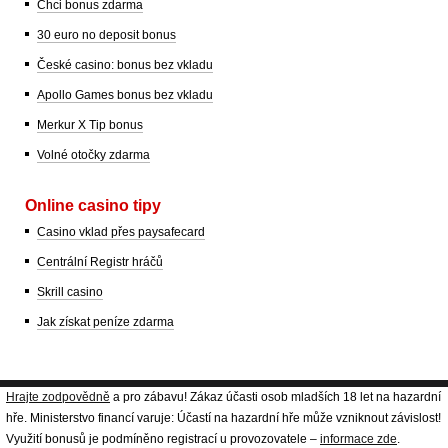
Chci bonus zdarma
30 euro no deposit bonus
České casino: bonus bez vkladu
Apollo Games bonus bez vkladu
Merkur X Tip bonus
Volné otočky zdarma
Online casino tipy
Casino vklad přes paysafecard
Centrální Registr hráčů
Skrill casino
Jak získat peníze zdarma
Hrajte zodpovědně
a pro zábavu! Zákaz účasti osob mladších 18 let na hazardní
hře. Ministerstvo financí varuje: Účastí na hazardní hře může vzniknout závislost!
Využití bonusů je podmíněno registrací u provozovatele –
informace zde
.