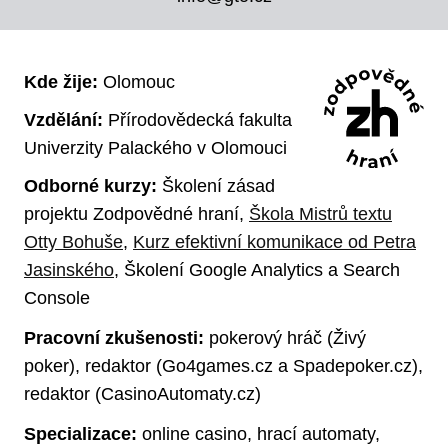
Kde žije:
Olomouc
Vzdělání:
Přírodovědecká fakulta
Univerzity Palackého v Olomouci
Odborné kurzy:
Školení zásad
projektu Zodpovědné hraní,
Škola Mistrů textu
Otty Bohuše
,
Kurz efektivní komunikace od Petra
Jasinského
, Školení Google Analytics a Search
Console
Pracovní zkušenosti:
pokerový hráč (Živý
poker), redaktor (Go4games.cz a Spadepoker.cz),
redaktor (CasinoAutomaty.cz)
Specializace:
online casino, hrací automaty,