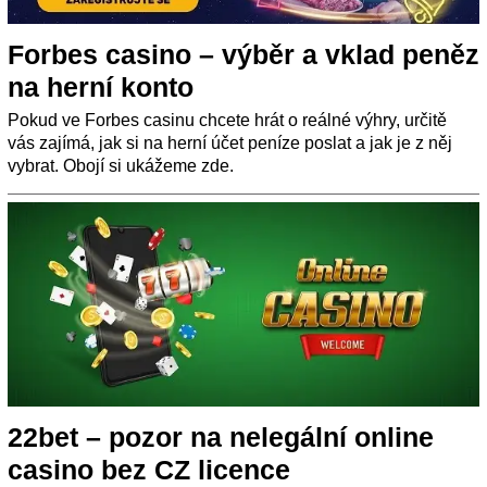
Forbes casino – výběr a vklad peněz
na herní konto
Pokud ve Forbes casinu chcete hrát o reálné výhry, určitě
vás zajímá, jak si na herní účet peníze poslat a jak je z něj
vybrat. Obojí si ukážeme zde.
22bet – pozor na nelegální online
casino bez CZ licence