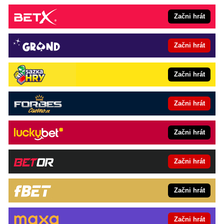
Začni hrát
Začni hrát
Začni hrát
Začni hrát
Začni hrát
Začni hrát
Začni hrát
Začni hrát