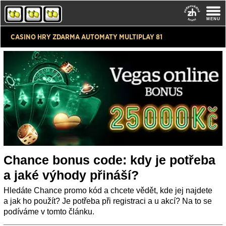
CASINO HRY
ZDARMA AUTOMATY
MULTIPLAY 81
Chance bonus code: kdy je potřeba
a jaké výhody přináší?
Hledáte Chance promo kód a chcete vědět, kde jej najdete
a jak ho použít? Je potřeba při registraci a u akcí? Na to se
podíváme v tomto článku.