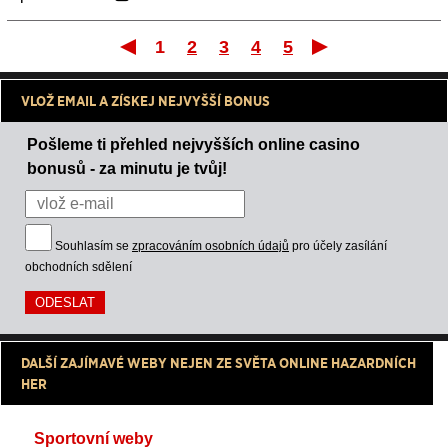
1
2
3
4
5
První
Posle
VLOŽ EMAIL A ZÍSKEJ NEJVYŠŠÍ BONUS
Pošleme ti přehled nejvyšších online casino
bonusů - za minutu je tvůj!
Souhlasím se
zpracováním osobních údajů
pro účely zasílání
obchodních sdělení
DALŠÍ ZAJÍMAVÉ WEBY NEJEN ZE SVĚTA ONLINE HAZARDNÍCH
HER
Sportovní weby