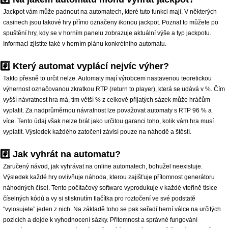
Jackpot vám může padnout na automatech, které tuto funkci mají. V některých
casinech jsou takové hry přímo označeny ikonou jackpot. Poznat to můžete po
spuštění hry, kdy se v horním panelu zobrazuje aktuální výše a typ jackpotu.
Informaci zjistíte také v herním plánu konkrétního automatu.
#️⃣ Který automat vyplácí nejvíc výher?
Takto přesně to určit nelze. Automaty mají výrobcem nastavenou teoretickou
výhernost označovanou zkratkou RTP (return to player), která se udává v %. Čím
vyšší návratnost hra má, tím větší % z celkově přijatých sázek může hráčům
vyplatit. Za nadprůměrnou návratnost lze považovat automaty s RTP 96 % a
více. Tento údaj však nelze brát jako určitou garanci toho, kolik vám hra musí
vyplatit. Výsledek každého zatočení závisí pouze na náhodě a štěstí.
#️⃣ Jak vyhrát na automatu?
Zaručený návod, jak vyhrávat na online automatech, bohužel neexistuje.
Výsledek každé hry ovlivňuje náhoda, kterou zajišťuje přítomnost generátoru
náhodných čísel. Tento počítačový software vyprodukuje v každé vteřině tisíce
číselných kódů a vy si stisknutím tlačítka pro roztočení ve své podstatě
“vylosujete” jeden z nich. Na základě toho se pak seřadí herní válce na určitých
pozicích a dojde k vyhodnocení sázky. Přítomnost a správné fungování