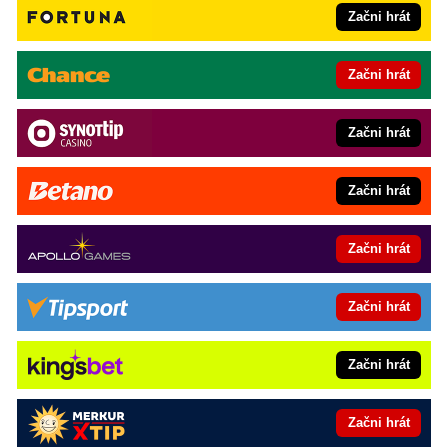
Začni hrát
Začni hrát
Začni hrát
Začni hrát
Začni hrát
Začni hrát
Začni hrát
Začni hrát