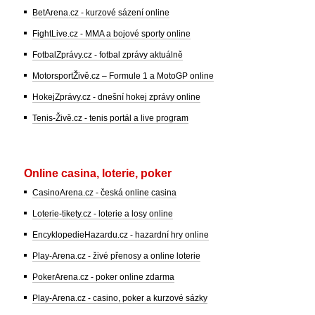
BetArena.cz - kurzové sázení online
FightLive.cz - MMA a bojové sporty online
FotbalZprávy.cz - fotbal zprávy aktuálně
MotorsportŽivě.cz – Formule 1 a MotoGP online
HokejZprávy.cz - dnešní hokej zprávy online
Tenis-Živě.cz - tenis portál a live program
Online casina, loterie, poker
CasinoArena.cz - česká online casina
Loterie-tikety.cz - loterie a losy online
EncyklopedieHazardu.cz - hazardní hry online
Play-Arena.cz - živé přenosy a online loterie
PokerArena.cz - poker online zdarma
Play-Arena.cz - casino, poker a kurzové sázky