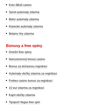
Kolo štěstí casino
Synot automaty zdarma
Betor automaty zdarma
Klasické automaty zdarma
Betano Hry zdarma
Bonusy a free spiny
Dnešní free spiny
Narozeninový bonus casino
Bonus za dočasnou registraci
Automaty otočky zdarma za registraci
Forbes casino bonus za registraci
10 eur zdarma za registraci
Kajot otočky zdarma
Tipsport Vegas free spin