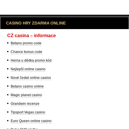
CASINO HRY ZDARMA ONLINE
CZ casina – informace
Betano promo code
Chance bonus code
Herna u dědka promo kód
Nejlepší online casino
Nové české online casino
Betano casino online
Magic planet casino
Grandwin recenze
Tipsport Vegas casino
Euro Queen online casino