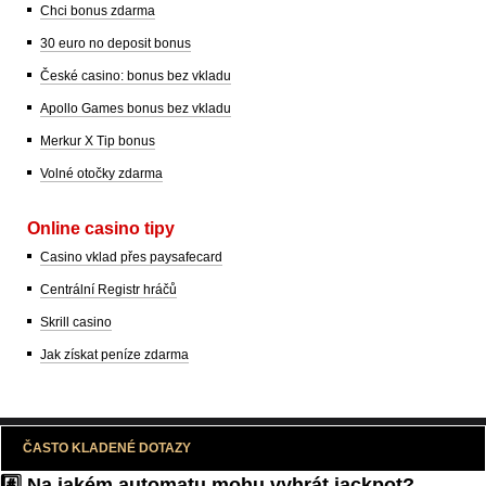
Chci bonus zdarma
30 euro no deposit bonus
České casino: bonus bez vkladu
Apollo Games bonus bez vkladu
Merkur X Tip bonus
Volné otočky zdarma
Online casino tipy
Casino vklad přes paysafecard
Centrální Registr hráčů
Skrill casino
Jak získat peníze zdarma
ČASTO KLADENÉ DOTAZY
#️⃣ Na jakém automatu mohu vyhrát jackpot?