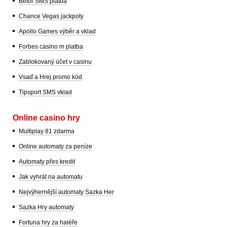
Betor SMS platba
Chance Vegas jackpoty
Apollo Games výběr a vklad
Forbes casino m platba
Zablokovaný účet v casinu
Vsaď a Hrej promo kód
Tipsport SMS vklad
Online casino hry
Multiplay 81 zdarma
Online automaty za peníze
Automaty přes kredit
Jak vyhrát na automatu
Nejvýhernější automaty Sazka Her
Sazka Hry automaty
Fortuna hry za haléře