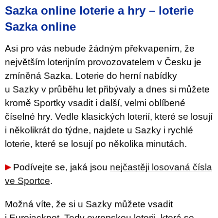
Sazka online loterie a hry – loterie
Sazka online
Asi pro vás nebude žádným překvapením, že
největším loterijním provozovatelem v Česku je
zmíněná Sazka. Loterie do herní nabídky
u Sazky v průběhu let přibývaly a dnes si můžete
kromě Sportky vsadit i další, velmi oblíbené
číselné hry. Vedle klasických loterií, které se losují
i několikrát do týdne, najdete u Sazky i rychlé
loterie, které se losují po několika minutách.
Podívejte se, jaká jsou
nejčastěji losovaná čísla
ve Sportce
.
Možná víte, že si u Sazky můžete vsadit
i Eurojackpot. Tedy evropskou loterii, která se