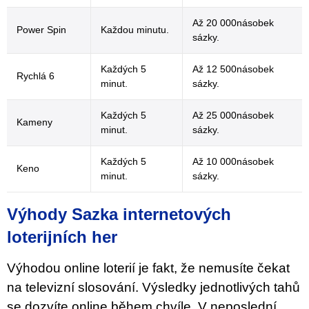
Až 20 000násobek
Power Spin
Každou minutu.
sázky.
Každých 5
Až 12 500násobek
Rychlá 6
minut.
sázky.
Každých 5
Až 25 000násobek
Kameny
minut.
sázky.
Každých 5
Až 10 000násobek
Keno
minut.
sázky.
Výhody Sazka internetových
loterijních her
Výhodou online loterií je fakt, že nemusíte čekat
na televizní slosování. Výsledky jednotlivých tahů
se dozvíte online během chvíle. V neposlední