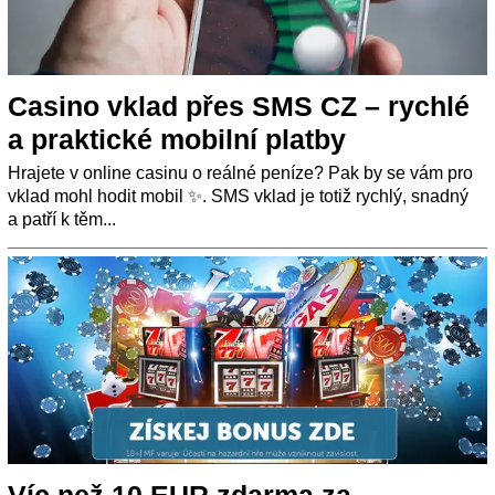
Casino vklad přes SMS CZ – rychlé
a praktické mobilní platby
Hrajete v online casinu o reálné peníze? Pak by se vám pro
vklad mohl hodit mobil ✨. SMS vklad je totiž rychlý, snadný
a patří k těm...
Víc než 10 EUR zdarma za