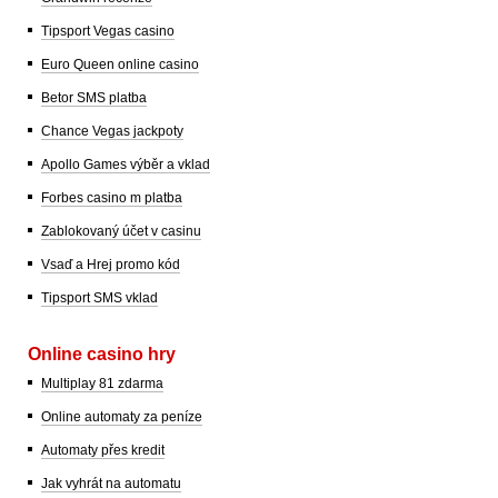
Tipsport Vegas casino
Euro Queen online casino
Betor SMS platba
Chance Vegas jackpoty
Apollo Games výběr a vklad
Forbes casino m platba
Zablokovaný účet v casinu
Vsaď a Hrej promo kód
Tipsport SMS vklad
Online casino hry
Multiplay 81 zdarma
Online automaty za peníze
Automaty přes kredit
Jak vyhrát na automatu