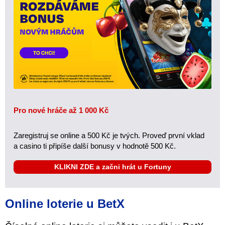
Pro nové hráče až 1 000 Kč
Zaregistruj se online a 500 Kč je tvých. Proveď první vklad
a casino ti připíše další bonusy v hodnotě 500 Kč.
KLIKNI ZDE a začni hrát u Fortuny
Online loterie u BetX