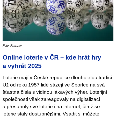
Foto: Pixabay
Online loterie v ČR – kde hrát hry
a vyhrát 2025
Loterie mají v České republice dlouholetou tradici.
Už od roku 1957 lidé sázejí ve Sportce na svá
šťastná čísla s vidinou lákavých výher. Loterijní
společnosti však zareagovaly na digitalizaci
a přesunuly své loterie i na internet, čímž se
loterie staly dostupnějšími. Vsadit si můžete