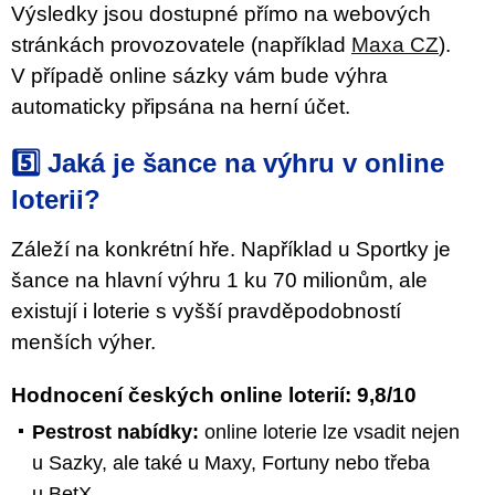
Výsledky jsou dostupné přímo na webových
stránkách provozovatele (například
Maxa CZ
).
V případě online sázky vám bude výhra
automaticky připsána na herní účet.
5️⃣ Jaká je šance na výhru v online
loterii?
Záleží na konkrétní hře. Například u Sportky je
šance na hlavní výhru 1 ku 70 milionům, ale
existují i loterie s vyšší pravděpodobností
menších výher.
Hodnocení českých online loterií: 9,8/10
Pestrost nabídky:
online loterie lze vsadit nejen
u Sazky, ale také u Maxy, Fortuny nebo třeba
u BetX