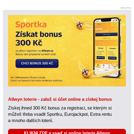
Allwyn loterie - založ si účet online a získej bonus
Získej ihned 300 Kč bonus za registraci, se kterým si
můžeš třeba vsadit Sportku, Eurojackpot, Extra rentu
a mnoho dalších loterií.
KLIKNI ZDE a vsaď si online loterie Allwyn