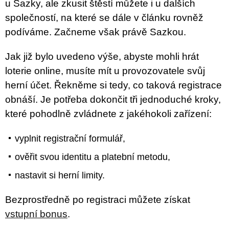
u Sazky, ale zkusit štěstí můžete i u dalších
společností, na které se dále v článku rovněž
podíváme. Začneme však právě Sazkou.
Jak již bylo uvedeno výše, abyste mohli hrát
loterie online, musíte mít u provozovatele svůj
herní účet. Řekněme si tedy, co taková registrace
obnáší. Je potřeba dokončit tři jednoduché kroky,
které pohodlně zvládnete z jakéhokoli zařízení:
vyplnit registrační formulář,
ověřit svou identitu a platební metodu,
nastavit si herní limity.
Bezprostředně po registraci můžete získat
vstupní bonus
.