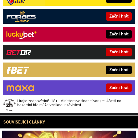
Začni hrát
Začni hrát
Začni hrát
Začni hrát
Začni hrát
Hrajte zodpovědně. 18+ | Ministerstvo financí varuje: Účastí na
hazardní hře může vzniknout závislost.
SOUVISEJÍCÍ ČLÁNKY