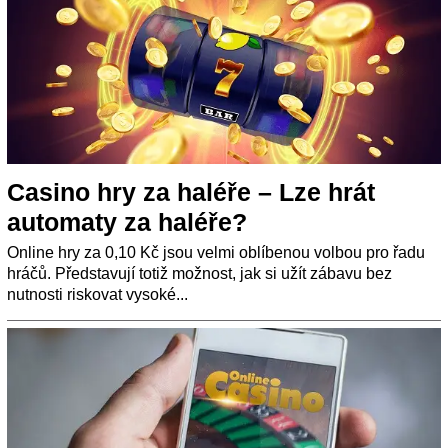
Casino hry za haléře – Lze hrát
automaty za haléře?
Online hry za 0,10 Kč jsou velmi oblíbenou volbou pro řadu
hráčů. Představují totiž možnost, jak si užít zábavu bez
nutnosti riskovat vysoké...