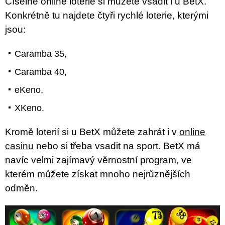
Číselné online loterie si můžete vsadit i u BetX.
Konkrétně tu najdete čtyři rychlé loterie, kterými
jsou:
Caramba 35,
Caramba 40,
eKeno,
XKeno.
Kromě loterií si u BetX můžete zahrát i v
online
casinu
nebo si třeba vsadit na sport. BetX má
navíc velmi zajímavý věrnostní program, ve
kterém můžete získat mnoho nejrůznějších
odměn.