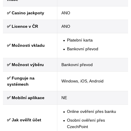
✅ Casino jackpoty
ANO
✅ Licence v ČR
ANO
Platební karta
✅ Možnosti vkladu
Bankovní převod
✅ Možnost výběru
Bankovní převod
✅ Funguje na
Windows, iOS, Android
systémech
✅ Mobilní aplikace
NE
Online ověření přes banku
✅ Jak ověřit účet
Osobní ověření přes
CzechPoint