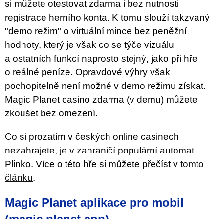
si můžete otestovat zdarma i bez nutnosti
registrace herního konta. K tomu slouží takzvaný
"demo režim" o virtuální mince bez peněžní
hodnoty, který je však co se týče vizuálu
a ostatních funkcí naprosto stejný, jako při hře
o reálné peníze. Opravdové výhry však
pochopitelně není možné v demo režimu získat.
Magic Planet casino zdarma (v demu) můžete
zkoušet bez omezení.
Co si prozatím v českých online casinech
nezahrajete, je v zahraničí populární automat
Plinko. Více o této hře si můžete přečíst v
tomto
článku
.
Magic Planet aplikace pro mobil
(magic planet app)