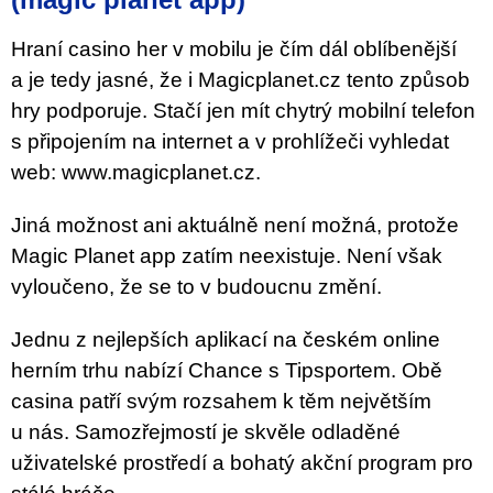
Hraní casino her v mobilu je čím dál oblíbenější
a je tedy jasné, že i Magicplanet.cz tento způsob
hry podporuje. Stačí jen mít chytrý mobilní telefon
s připojením na internet a v prohlížeči vyhledat
web: www.magicplanet.cz.
Jiná možnost ani aktuálně není možná, protože
Magic Planet app zatím neexistuje. Není však
vyloučeno, že se to v budoucnu změní.
Jednu z nejlepších aplikací na českém online
herním trhu nabízí Chance s Tipsportem. Obě
casina patří svým rozsahem k těm největším
u nás. Samozřejmostí je skvěle odladěné
uživatelské prostředí a bohatý akční program pro