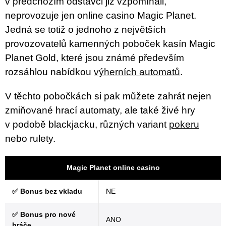
v předchozím odstavci již vzpomínali,
neprovozuje jen online casino Magic Planet.
Jedná se totiž o jednoho z největších
provozovatelů kamenných poboček kasín Magic
Planet Gold, které jsou známé především
rozsáhlou nabídkou
výherních automatů
.
V těchto pobočkách si pak můžete zahrát nejen
zmiňované hrací automaty, ale také živé hry
v podobě blackjacku, různých variant
pokeru
nebo rulety.
Magic Planet online casino
✅ Bonus bez vkladu
NE
✅ Bonus pro nové
ANO
hráče