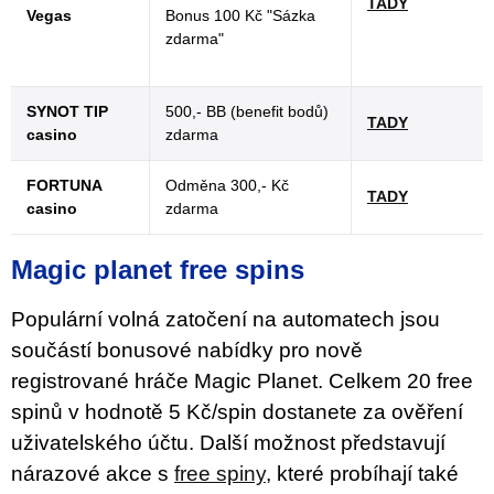
TADY
Vegas
Bonus 100 Kč "Sázka
zdarma"
SYNOT TIP
500,- BB (benefit bodů)
TADY
casino
zdarma
FORTUNA
Odměna 300,- Kč
TADY
casino
zdarma
Magic planet free spins
Populární volná zatočení na automatech jsou
součástí bonusové nabídky pro nově
registrované hráče Magic Planet. Celkem 20 free
spinů v hodnotě 5 Kč/spin dostanete za ověření
uživatelského účtu. Další možnost představují
nárazové akce s
free spiny
, které probíhají také