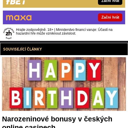
Začni hrát
Začni hrát
Hrajte zodpovědně. 18+ | Ministerstvo financí varuje: Účastí na
hazardní hře může vzniknout závislost.
SOUVISEJÍCÍ ČLÁNKY
Narozeninové bonusy v českých
online casinech