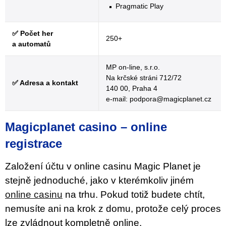
Pragmatic Play
✅ Počet her
250+
a automatů
MP on-line, s.r.o.
Na krčské stráni 712/72
✅ Adresa a kontakt
140 00, Praha 4
e-mail: podpora@magicplanet.cz
Magicplanet casino – online
registrace
Založení účtu v online casinu Magic Planet je
stejně jednoduché, jako v kterémkoliv jiném
online casinu
na trhu. Pokud totiž budete chtít,
nemusíte ani na krok z domu, protože celý proces
lze zvládnout kompletně online.