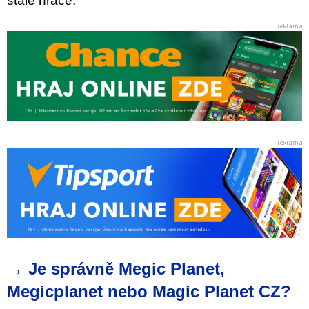
stálé hráče.
→ Je správně Megic Planet,
Megicplanet nebo Magic Planet CZ?