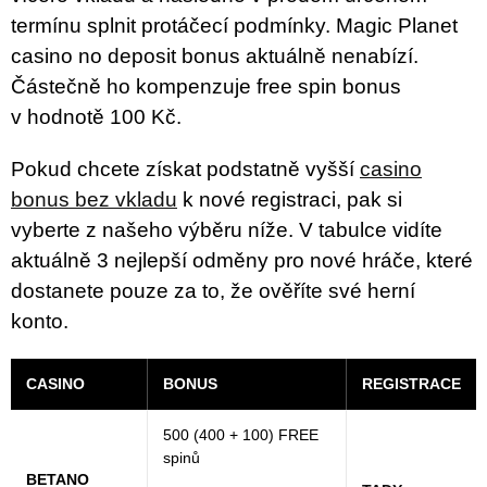
termínu splnit protáčecí podmínky. Magic Planet
casino no deposit bonus aktuálně nenabízí.
Částečně ho kompenzuje free spin bonus
v hodnotě 100 Kč.
Pokud chcete získat podstatně vyšší
casino
bonus bez vkladu
k nové registraci, pak si
vyberte z našeho výběru níže. V tabulce vidíte
aktuálně 3 nejlepší odměny pro nové hráče, které
dostanete pouze za to, že ověříte své herní
konto.
CASINO
BONUS
REGISTRACE
500 (400 + 100) FREE
spinů
BETANO