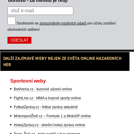
Souhlasím se
zpracováním osobních údajů
pro účely zasílání
obchodních sdělení
DALŠÍ ZAJÍMAVÉ WEBY NEJEN ZE SVĚTA ONLINE HAZARDNÍCH
HER
Sportovní weby
BetArena.cz - kurzové sázení online
FightLive.cz - MMA a bojové sporty online
FotbalZprávy.cz - fotbal zprávy aktuálně
MotorsportŽivě.cz – Formule 1 a MotoGP online
HokejZprávy.cz - dnešní hokej zprávy online
Tenis-Živě.cz - tenis portál a live program