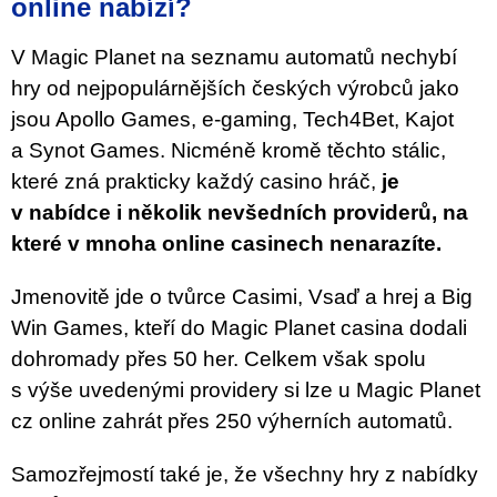
online nabízí?
V Magic Planet na seznamu automatů nechybí
hry od nejpopulárnějších českých výrobců jako
jsou Apollo Games, e-gaming, Tech4Bet, Kajot
a Synot Games. Nicméně kromě těchto stálic,
které zná prakticky každý casino hráč,
je
v nabídce i několik nevšedních providerů, na
které v mnoha online casinech nenarazíte.
Jmenovitě jde o tvůrce Casimi, Vsaď a hrej a Big
Win Games, kteří do Magic Planet casina dodali
dohromady přes 50 her. Celkem však spolu
s výše uvedenými providery si lze u Magic Planet
cz online zahrát přes 250 výherních automatů.
Samozřejmostí také je, že všechny hry z nabídky