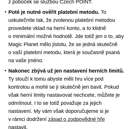
z poboček se službou Czech POINT.
Poté je nutné ověřit platební metodu.
To
uskutečníte tak, že zvolenou platební metodou
provedete vklad na herní konto, a to klidně
o minimální možné hodnotě. Jde totiž jen o to, aby
Magic Planet mělo jistotu, že se jedná skutečně
o vaší platební metodu, která je současně psaná
na vaše jméno.
Nakonec zbývá už jen nastavení herních limitů.
Ty slouží k tomu abyste měli hru více pod
kontrolou a mohli se ji skutečně jen bavit. Pokud
však herní limity nastavovat nechcete, můžete je
odmítnout. I to se totiž považuje za jejich
nastavení. My vám však doporučujeme si je
v rámci dodržení
zásad o zodpovědné hře
nastavit.