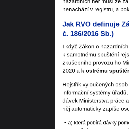
hazardních her musí ze zá
nenachází v registru, a po
Jak RVO definuje Z
č. 186/2016 Sb.)
I když Zákon o hazardních h
k samotnému spuštění rejs
zkušebního provozu ho Mini
2020 a
k ostrému spuštěn
Rejstřík vyloučených osob 
informační systémy úřadů, 
dávek Ministerstva práce a 
něj automaticky zapíše os
a) která pobírá dávky pom