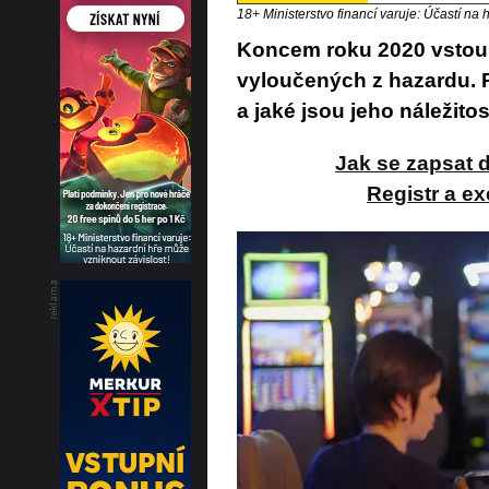
18+ Ministerstvo financí varuje: Účastí na 
Koncem roku 2020 vstoup
vyloučených z hazardu. Po
a jaké jsou jeho náležitost
Jak se zapsat d
Registr a e