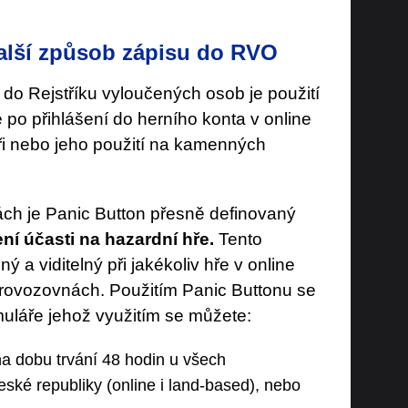
alší způsob zápisu do RVO
o Rejstříku vyloučených osob je použití
 po přihlášení do herního konta v online
ři nebo jeho použití na kamenných
ch je Panic Button přesně definovaný
ní účasti na hazardní hře.
Tento
ý a viditelný při jakékoliv hře v online
rovozovnách. Použitím Panic Buttonu se
uláře jehož využitím se můžete:
na dobu trvání 48 hodin u všech
ské republiky (online i land-based), nebo