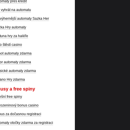
omaty přes kredit
 vyhrát na automatu
výhernější automaty Sazka Her
ka Hry automaty
tuna hry za haléře
o štěstí casino
ot automaty zdarma
or automaty zdarma
sické automaty zdarma
ano Hry zdarma
usy a free spiny
šní free spiny
ozeninový bonus casino
us za dočasnou registraci
omaty otočky zdarma za registraci