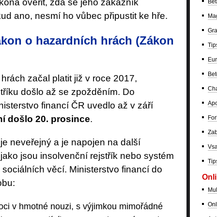
kona ověřit, zda se jeho zákazník
Bet
kud ano, nesmí ho vůbec připustit ke hře.
Mag
Gra
ákon o hazardních hrách (Zákon
Tip
Eur
Bet
rách začal platit již v roce 2017,
Cha
tříku došlo až se zpožděním. Do
Apo
sterstvo financí ČR uvedlo až v září
í došlo 20. prosince
.
For
Zab
je neveřejný a je napojen na další
Vsa
jako jsou insolvenční rejstřík nebo systém
Tip
sociálních věcí. Ministerstvo financí do
Onl
obu:
Mul
Onl
oci v hmotné nouzi, s výjimkou mimořádné