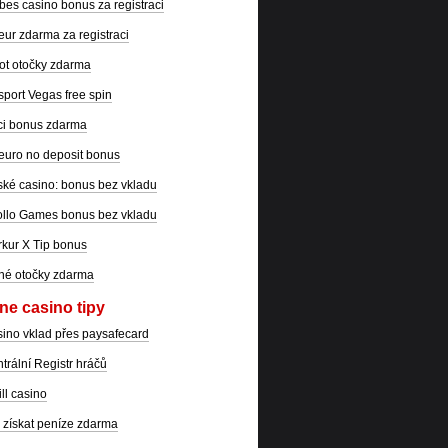
bes casino bonus za registraci
eur zdarma za registraci
ot otočky zdarma
sport Vegas free spin
i bonus zdarma
euro no deposit bonus
ké casino: bonus bez vkladu
llo Games bonus bez vkladu
kur X Tip bonus
né otočky zdarma
ne casino tipy
ino vklad přes paysafecard
trální Registr hráčů
ill casino
 získat peníze zdarma