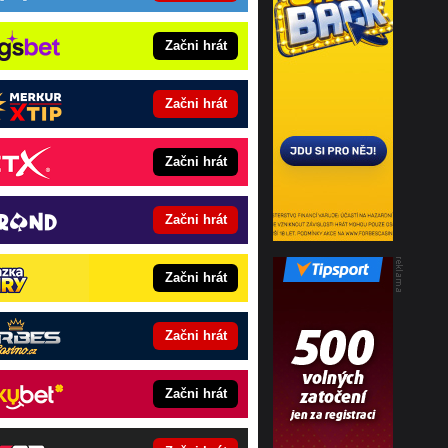
Začni hrát
Začni hrát
Začni hrát
Začni hrát
Začni hrát
Začni hrát
Začni hrát