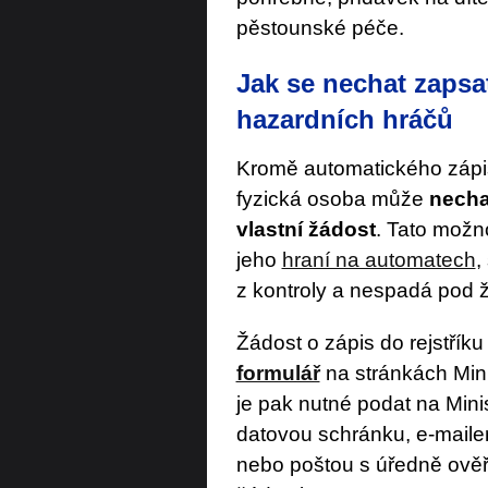
pěstounské péče.
Jak se nechat zapsa
hazardních hráčů
Kromě automatického zápi
fyzická osoba může
necha
vlastní žádost
. Tato možn
jeho
hraní na automatech
,
z kontroly a nespadá pod
Žádost o zápis do rejstříku
formulář
na stránkách Mini
je pak nutné podat na Mini
datovou schránku, e-mail
nebo poštou s úředně ověř