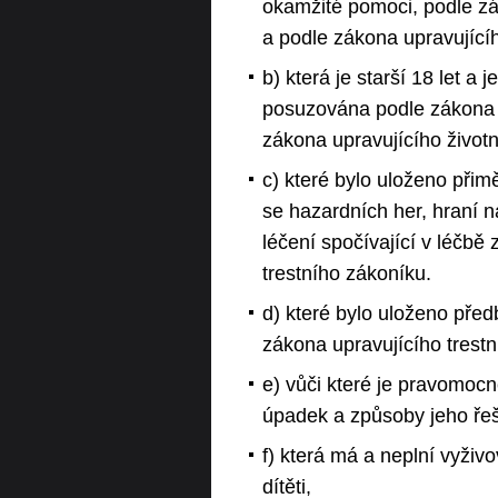
okamžité pomoci, podle z
a podle zákona upravující
b) která je starší 18 let a
posuzována podle zákona 
zákona upravujícího život
c) které bylo uloženo při
se hazardních her, hraní n
léčení spočívající v léčbě
trestního zákoníku.
d) které bylo uloženo pře
zákona upravujícího trestn
e) vůči které je pravomoc
úpadek a způsoby jeho řeš
f) která má a neplní vyži
dítěti,