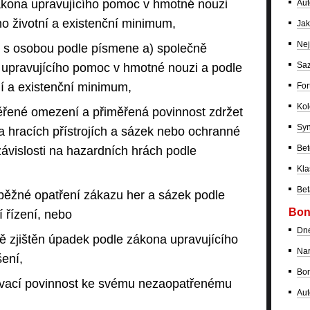
ákona upravujícího pomoc v hmotné nouzi
Aut
ho životní a existenční minimum,
Jak
Nej
 je s osobou podle písmene a) společně
Saz
upravujícího pomoc v hmotné nouzi a podle
ní a existenční minimum,
For
Kol
měřené omezení a přiměřená povinnost zdržet
Syn
a hracích přístrojích a sázek nebo ochranné
Bet
 závislosti na hazardních hrách podle
Kla
Bet
dběžné opatření zákazu her a sázek podle
Bon
í řízení, nebo
Dne
ně zjištěn úpadek podle zákona upravujícího
Nar
ení,
Bon
vovací povinnost ke svému nezaopatřenému
Aut