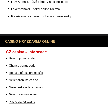
Play-Arena.cz - živé přenosy a online loterie
PokerArena.cz - poker online zdarma
Play-Arena.cz - casino, poker a kurzové sázky
CASINO HRY ZDARMA ONLINE
CZ casina – informace
Betano promo code
Chance bonus code
Herna u dědka promo kód
Nejlepší online casino
Nové české online casino
Betano casino online
Magic planet casino