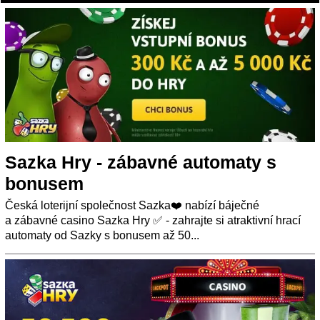
Sazka Hry - zábavné automaty s
bonusem
Česká loterijní společnost Sazka❤️ nabízí báječné
a zábavné casino Sazka Hry ✅ - zahrajte si atraktivní hrací
automaty od Sazky s bonusem až 50...