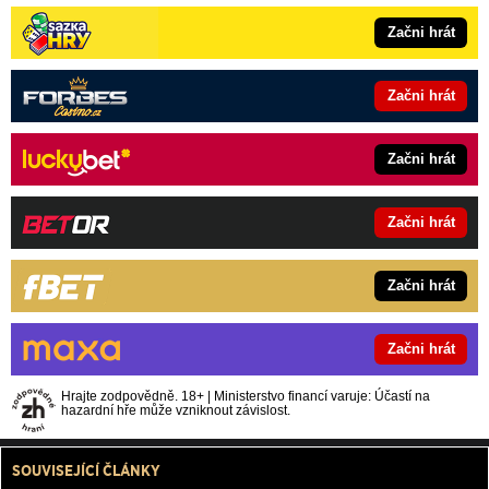
Začni hrát
Začni hrát
Začni hrát
Začni hrát
Začni hrát
Začni hrát
Hrajte zodpovědně. 18+ | Ministerstvo financí varuje: Účastí na
hazardní hře může vzniknout závislost.
SOUVISEJÍCÍ ČLÁNKY