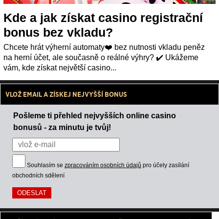
Kde a jak získat casino registrační
bonus bez vkladu?
Chcete hrát výherní automaty❤️ bez nutnosti vkladu peněz
na herní účet, ale současně o reálné výhry? ✔️ Ukážeme
vám, kde získat největší casino...
VLOŽ EMAIL A ZÍSKEJ NEJVYŠŠÍ BONUS
Pošleme ti přehled nejvyšších online casino
bonusů - za minutu je tvůj!
Souhlasím se
zpracováním osobních údajů
pro účely zasílání
obchodních sdělení