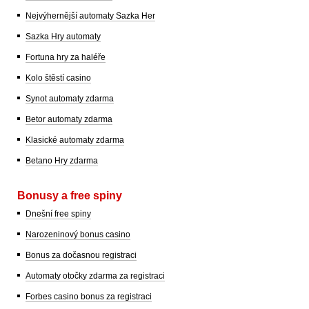
Nejvýhernější automaty Sazka Her
Sazka Hry automaty
Fortuna hry za haléře
Kolo štěstí casino
Synot automaty zdarma
Betor automaty zdarma
Klasické automaty zdarma
Betano Hry zdarma
Bonusy a free spiny
Dnešní free spiny
Narozeninový bonus casino
Bonus za dočasnou registraci
Automaty otočky zdarma za registraci
Forbes casino bonus za registraci