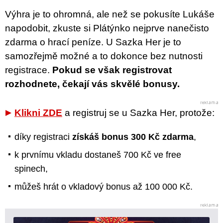
Výhra je to ohromná, ale než se pokusíte Lukáše
napodobit, zkuste si Plátýnko nejprve nanečisto
zdarma o hrací peníze. U Sazka Her je to
samozřejmě možné a to dokonce bez nutnosti
registrace.
Pokud se však registrovat
rozhodnete, čekají vás skvělé bonusy.
Klikni ZDE
a registruj se u Sazka Her, protože:
díky registraci
získáš bonus 300 Kč zdarma
,
k prvnímu vkladu dostaneš 700 Kč ve free
spinech,
můžeš hrát o vkladový bonus až 100 000 Kč.