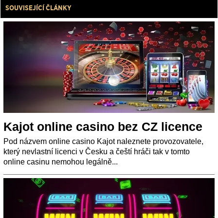
SOUVISEJÍCÍ ČLÁNKY
Kajot online casino bez CZ licence
Pod názvem online casino Kajot naleznete provozovatele,
který nevlastní licenci v Česku a čeští hráči tak v tomto
online casinu nemohou legálně...