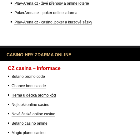
Play-Arena.cz - živé přenosy a online loterie
PokerArena.cz - poker online zdarma
Play-Arena.cz - casino, poker a kurzové sázky
CASINO HRY ZDARMA ONLINE
CZ casina – informace
Betano promo code
Chance bonus code
Herna u dědka promo kód
Nejlepší online casino
Nové české online casino
Betano casino online
Magic planet casino