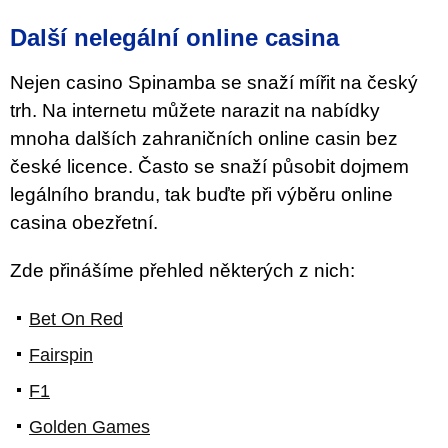
Další nelegální online casina
Nejen casino Spinamba se snaží mířit na český
trh. Na internetu můžete narazit na nabídky
mnoha dalších zahraničních online casin bez
české licence. Často se snaží působit dojmem
legálního brandu, tak buďte při výběru online
casina obezřetní.
Zde přinášíme přehled některých z nich:
Bet On Red
Fairspin
F1
Golden Games