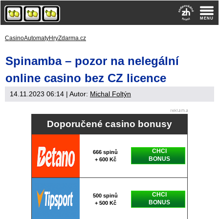
CasinoAutomatyHryZdarma.cz
Spinamba – pozor na nelegální
online casino bez CZ licence
14.11.2023 06:14
| Autor:
Michal Foltýn
Doporučené casino bonusy
CHCI
666 spinů
BONUS
+ 600 Kč
CHCI
500 spinů
BONUS
+ 500 Kč