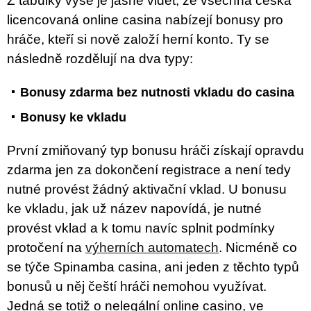
Z tabulky výše je jasně vidět, že všechna česká
licencovaná online casina nabízejí bonusy pro
hráče, kteří si nově založí herní konto. Ty se
následně rozdělují na dva typy:
Bonusy zdarma bez nutnosti vkladu do casina
Bonusy ke vkladu
První zmiňovaný typ bonusu hráči získají opravdu
zdarma jen za dokončení registrace a není tedy
nutné provést žádný aktivační vklad. U bonusu
ke vkladu, jak už název napovídá, je nutné
provést vklad a k tomu navíc splnit podmínky
protočení na
výherních automatech
. Nicméně co
se týče Spinamba casina, ani jeden z těchto typů
bonusů u něj čeští hráči nemohou využívat.
Jedná se totiž o nelegální online casino, ve