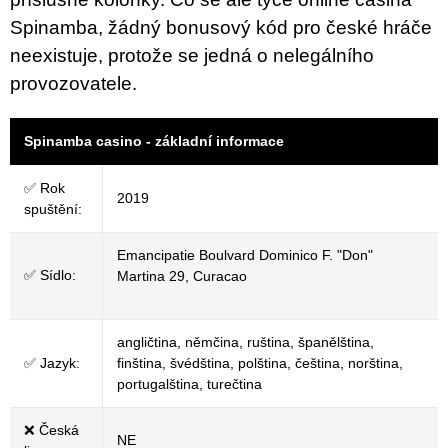
Spinamba, žádný bonusový kód pro české hráče
neexistuje, protože se jedná o nelegálního
provozovatele.
Spinamba casino - základní informace
✅ Rok
2019
spuštění:
Emancipatie Boulvard Dominico F. "Don"
✅ Sídlo:
Martina 29, Curacao
angličtina, němčina, ruština, španělština,
✅ Jazyk:
finština, švédština, polština, čeština, norština,
portugalština, turečtina
❌ Česká
NE