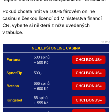
Pokud chcete hrát ve 100% férovém online
casinu s českou licencí od Ministerstva financí
ČR, vyberte si některé z níže uvedených
v tabulce.
NEJLEPŠÍ ONLINE CASINA
500 spinů
Fortuna
CHCI BONUS
+ 500 Kč
SynotTip
500,-
CHCI BONUS
666 spinů
Betano
CHCI BONUS
+ 600 Kč
55 spinů
Kingsbet
CHCI BONUS
+ 555 Kč