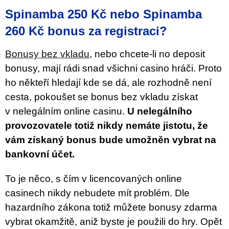
Spinamba 250 Kč nebo Spinamba
260 Kč bonus za registraci?
Bonusy bez vkladu
, nebo chcete-li no deposit
bonusy, mají rádi snad všichni casino hráči. Proto
ho někteří hledají kde se dá, ale rozhodně není
cesta, pokoušet se bonus bez vkladu získat
v nelegálním online casinu.
U nelegálního
provozovatele totiž nikdy nemáte jistotu, že
vám získaný bonus bude umožněn vybrat na
bankovní účet.
To je něco, s čím v licencovaných online
casinech nikdy nebudete mít problém. Dle
hazardního zákona totiž můžete bonusy zdarma
vybrat okamžitě, aniž byste je použili do hry. Opět