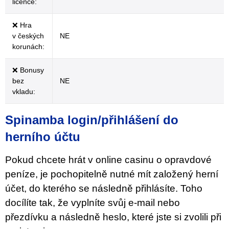
licence:
❌ Hra
v českých
NE
korunách:
❌ Bonusy
bez
NE
vkladu:
Spinamba login/přihlášení do
herního účtu
Pokud chcete hrát v online casinu o opravdové
peníze, je pochopitelně nutné mít založený herní
účet, do kterého se následně přihlásíte. Toho
docílíte tak, že vyplníte svůj e-mail nebo
přezdívku a následně heslo, které jste si zvolili při