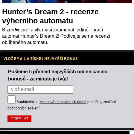
Hunter’s Dream 2 - recenze
výherního automatu
Bizon🐂, orel a vlk musí znamenat jediné - hrací
automat Hunter’s Dream 2! Podívejte se na recenzi
oblíbeného automatu.
VLOŽ EMAIL A ZÍSKEJ NEJVYŠŠÍ BONUS
Pošleme ti přehled nejvyšších online casino
bonusů - za minutu je tvůj!
Souhlasím se
zpracováním osobních údajů
pro účely zasílání
obchodních sdělení