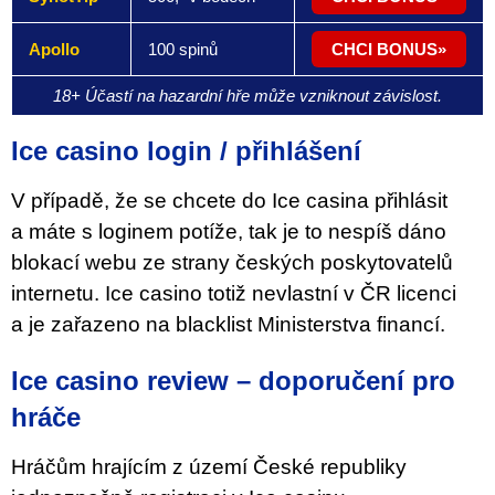
Apollo
100 spinů
CHCI BONUS
18+ Účastí na hazardní hře může vzniknout závislost.
Ice casino login / přihlášení
V případě, že se chcete do Ice casina přihlásit
a máte s loginem potíže, tak je to nespíš dáno
blokací webu ze strany českých poskytovatelů
internetu. Ice casino totiž nevlastní v ČR licenci
a je zařazeno na blacklist Ministerstva financí.
Ice casino review – doporučení pro
hráče
Hráčům hrajícím z území České republiky