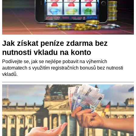
Jak získat peníze zdarma bez
nutnosti vkladu na konto
Podívejte se, jak se nejlépe pobavit na výherních
automatech s využitím registračních bonusů bez nutnosti
vkladů.