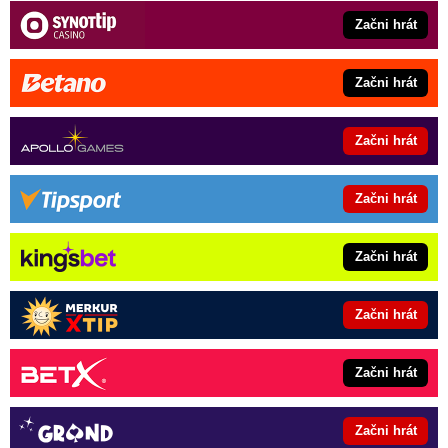
Začni hrát
Začni hrát
Začni hrát
Začni hrát
Začni hrát
Začni hrát
Začni hrát
Začni hrát