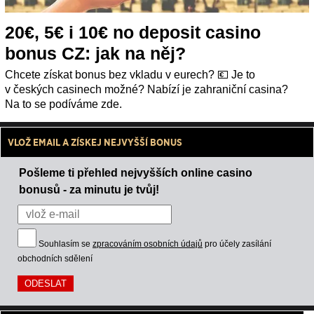
20€, 5€ i 10€ no deposit casino
bonus CZ: jak na něj?
Chcete získat bonus bez vkladu v eurech? 💶 Je to
v českých casinech možné? Nabízí je zahraniční casina?
Na to se podíváme zde.
VLOŽ EMAIL A ZÍSKEJ NEJVYŠŠÍ BONUS
Pošleme ti přehled nejvyšších online casino
bonusů - za minutu je tvůj!
Souhlasím se
zpracováním osobních údajů
pro účely zasílání
obchodních sdělení