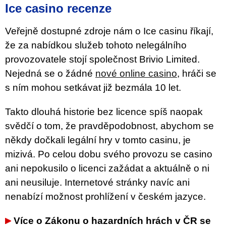
Ice casino recenze
Veřejně dostupné zdroje nám o Ice casinu říkají,
že za nabídkou služeb tohoto nelegálního
provozovatele stojí společnost Brivio Limited.
Nejedná se o žádné
nové online casino
, hráči se
s ním mohou setkávat již bezmála 10 let.
Takto dlouhá historie bez licence spíš naopak
svědčí o tom, že pravděpodobnost, abychom se
někdy dočkali legální hry v tomto casinu, je
mizivá. Po celou dobu svého provozu se casino
ani nepokusilo o licenci zažádat a aktuálně o ni
ani neusiluje. Internetové stránky navíc ani
nenabízí možnost prohlížení v českém jazyce.
Více o Zákonu o hazardních hrách v ČR se