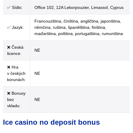
✅ Sídlo:
Office 102, 12A Lekorpouzier, Limassol, Cyprus
Francouzština, čínština, angličtina, japonština,
✅ Jazyk:
němčina, ruština, španělština, finština,
maďarština, polština, portugalština, rumunština
❌ Česká
NE
licence:
❌ Hra
v českých
NE
korunách:
❌ Bonusy
bez
NE
vkladu:
Ice casino no deposit bonus