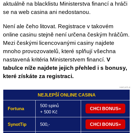
aktuálně na blacklistu Ministerstva financí a hráči
se na web casina ani nedostanou.
Není ale čeho litovat. Registrace v takovém
online casinu stejně není určena českým hráčům.
Mezi českými licencovanými casiny najdete
mnoho provozovatelů, které splňují všechna
nastavená kritéria Ministerstvem financí.
V
tabulce níže najdete jejich přehled i s bonusy,
které získáte za registraci.
NEJLEPŠÍ ONLINE CASINA
500 spinů
Fortuna
CHCI BONUS
+ 500 Kč
SynotTip
500,-
CHCI BONUS