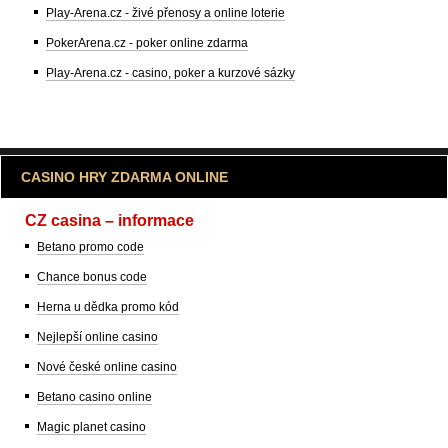
Play-Arena.cz - živé přenosy a online loterie
PokerArena.cz - poker online zdarma
Play-Arena.cz - casino, poker a kurzové sázky
CASINO HRY ZDARMA ONLINE
CZ casina – informace
Betano promo code
Chance bonus code
Herna u dědka promo kód
Nejlepší online casino
Nové české online casino
Betano casino online
Magic planet casino