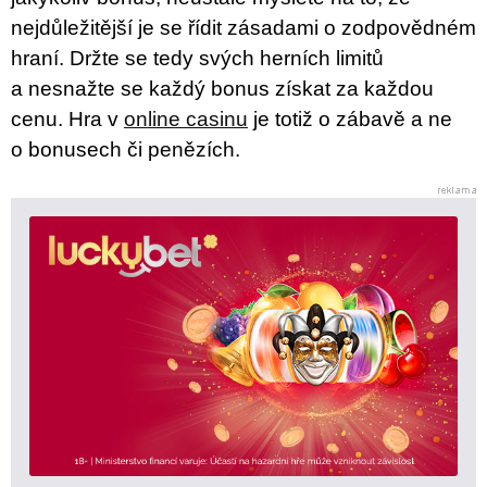
nejdůležitější je se řídit zásadami o zodpovědném
hraní. Držte se tedy svých herních limitů
a nesnažte se každý bonus získat za každou
cenu. Hra v
online casinu
je totiž o zábavě a ne
o bonusech či penězích.