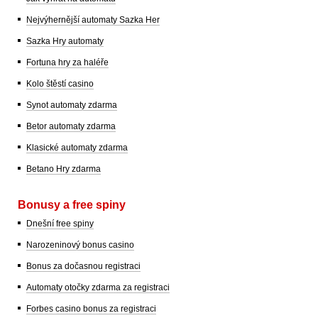
Nejvýhernější automaty Sazka Her
Sazka Hry automaty
Fortuna hry za haléře
Kolo štěstí casino
Synot automaty zdarma
Betor automaty zdarma
Klasické automaty zdarma
Betano Hry zdarma
Bonusy a free spiny
Dnešní free spiny
Narozeninový bonus casino
Bonus za dočasnou registraci
Automaty otočky zdarma za registraci
Forbes casino bonus za registraci