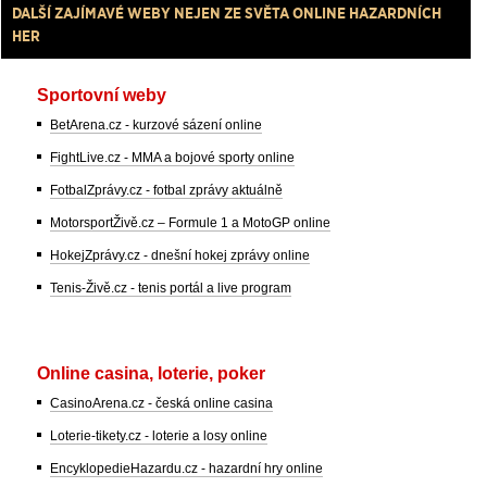
DALŠÍ ZAJÍMAVÉ WEBY NEJEN ZE SVĚTA ONLINE HAZARDNÍCH
HER
Sportovní weby
BetArena.cz - kurzové sázení online
FightLive.cz - MMA a bojové sporty online
FotbalZprávy.cz - fotbal zprávy aktuálně
MotorsportŽivě.cz – Formule 1 a MotoGP online
HokejZprávy.cz - dnešní hokej zprávy online
Tenis-Živě.cz - tenis portál a live program
Online casina, loterie, poker
CasinoArena.cz - česká online casina
Loterie-tikety.cz - loterie a losy online
EncyklopedieHazardu.cz - hazardní hry online