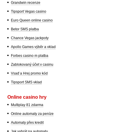
Grandwin recenze
Tipsport Vegas casino
Euro Queen online casino
Betor SMS platba
Chance Vegas jackpoty
Apollo Games výběr a vklad
Forbes casino m platba
Zablokovaný účet v casinu
Vsaď a Hrej promo kód
Tipsport SMS vklad
Online casino hry
Multiplay 81 zdarma
Online automaty za peníze
Automaty přes kredit
Jak vyhrát na automatu