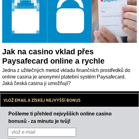
Jak na casino vklad přes
Paysafecard online a rychle
Jedna z užitečných metod vkladu finančních prostředků do
online casina je anonymní platební systém Paysafecard.
Jaká česká casina ji umožňují?
VLOŽ EMAIL A ZÍSKEJ NEJVYŠŠÍ BONUS
Pošleme ti přehled nejvyšších online casino
bonusů - za minutu je tvůj!