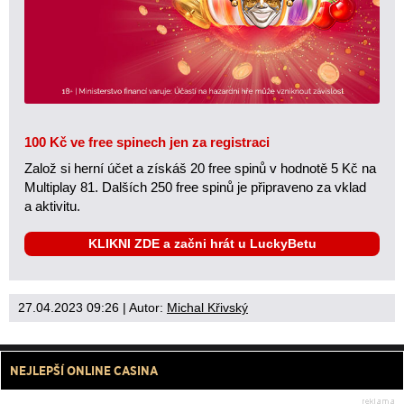
100 Kč ve free spinech jen za registraci
Založ si herní účet a získáš 20 free spinů v hodnotě 5 Kč na
Multiplay 81. Dalších 250 free spinů je připraveno za vklad
a aktivitu.
KLIKNI ZDE a začni hrát u LuckyBetu
27.04.2023 09:26
| Autor:
Michal Křivský
NEJLEPŠÍ ONLINE CASINA