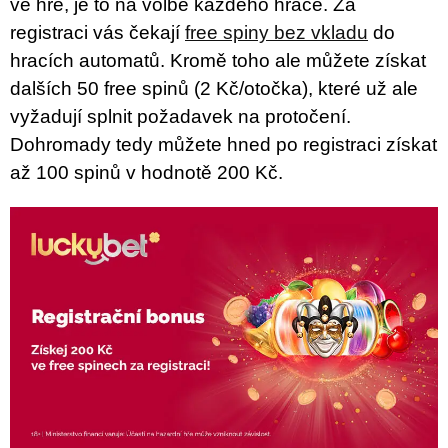
ve hře, je to na volbě každého hráče. Za
registraci vás čekají
free spiny bez vkladu
do
hracích automatů. Kromě toho ale můžete získat
dalších 50 free spinů (2 Kč/otočka), které už ale
vyžadují splnit požadavek na protočení.
Dohromady tedy můžete hned po registraci získat
až 100 spinů v hodnotě 200 Kč.