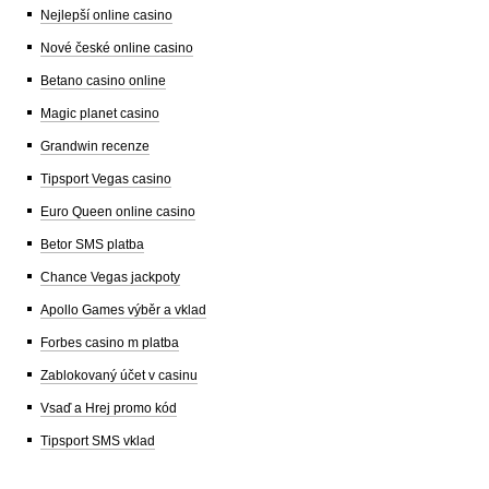
Nejlepší online casino
Nové české online casino
Betano casino online
Magic planet casino
Grandwin recenze
Tipsport Vegas casino
Euro Queen online casino
Betor SMS platba
Chance Vegas jackpoty
Apollo Games výběr a vklad
Forbes casino m platba
Zablokovaný účet v casinu
Vsaď a Hrej promo kód
Tipsport SMS vklad