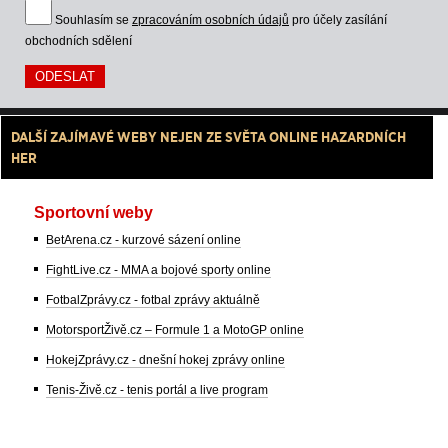
Souhlasím se
zpracováním osobních údajů
pro účely zasílání
obchodních sdělení
DALŠÍ ZAJÍMAVÉ WEBY NEJEN ZE SVĚTA ONLINE HAZARDNÍCH
HER
Sportovní weby
BetArena.cz - kurzové sázení online
FightLive.cz - MMA a bojové sporty online
FotbalZprávy.cz - fotbal zprávy aktuálně
MotorsportŽivě.cz – Formule 1 a MotoGP online
HokejZprávy.cz - dnešní hokej zprávy online
Tenis-Živě.cz - tenis portál a live program