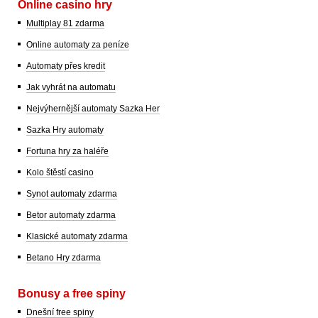
Online casino hry
Multiplay 81 zdarma
Online automaty za peníze
Automaty přes kredit
Jak vyhrát na automatu
Nejvýhernější automaty Sazka Her
Sazka Hry automaty
Fortuna hry za haléře
Kolo štěstí casino
Synot automaty zdarma
Betor automaty zdarma
Klasické automaty zdarma
Betano Hry zdarma
Bonusy a free spiny
Dnešní free spiny