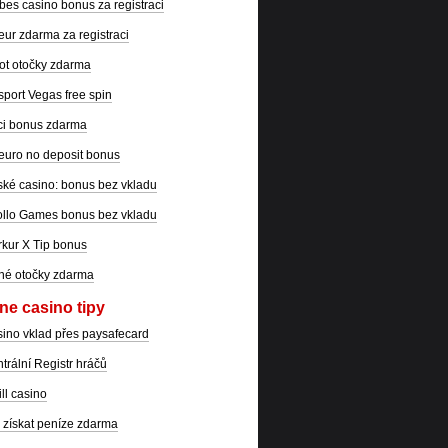
bes casino bonus za registraci
eur zdarma za registraci
ot otočky zdarma
sport Vegas free spin
i bonus zdarma
euro no deposit bonus
ké casino: bonus bez vkladu
llo Games bonus bez vkladu
kur X Tip bonus
né otočky zdarma
ne casino tipy
ino vklad přes paysafecard
trální Registr hráčů
ill casino
 získat peníze zdarma