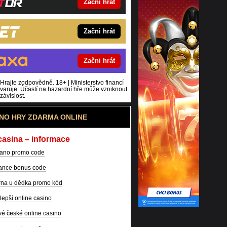
Začni hrát
Začni hrát
Začni hrát
Hrajte zodpovědně. 18+ | Ministerstvo financí
varuje: Účastí na hazardní hře může vzniknout
závislost.
NO HRY ZDARMA ONLINE
casina – informace
ano promo code
ance bonus code
na u dědka promo kód
lepší online casino
é české online casino