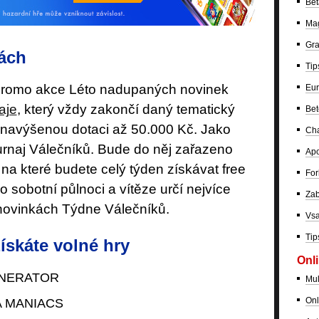
Bet
Mag
Gra
ách
Tip
 promo akce Léto nadupaných novinek
Eur
aje
, který vždy zakončí daný tematický
Bet
o navýšenou dotaci až 50.000 Kč. Jako
Cha
Turnaj Válečníků. Bude do něj zařazeno
Apo
 na které budete celý týden získávat free
For
o sobotní půlnoci a vítěze určí nejvíce
Zab
novinkách Týdne Válečníků.
Vsa
Tip
ískáte volné hry
Onl
NCINERATOR
Mul
Onl
HA MANIACS