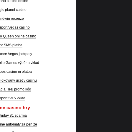
ano casino online
ic planet casino
ndwin recenze
sport Vegas casino
o Queen online casino
or SMS platba
nce Vegas jackpoty
llo Games výběr a vklad
bes casino m platba
lokovaný účet v casinu
ď a Hrej promo kód
sport SMS vklad
ine casino hry
tiplay 81 zdarma
ine automaty za peníze