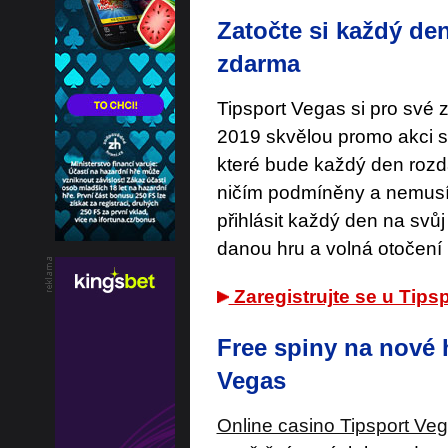
Zatočte si každý d
zdarma
Tipsport Vegas si pro své z
2019 skvělou promo akci 
které bude každý den rozd
ničím podmíněny a nemusít
přihlásit každý den na svůj
danou hru a volná otočení
Zaregistrujte se u Tipsp
Free spiny na nové 
Vegas
Online casino Tipsport Ve