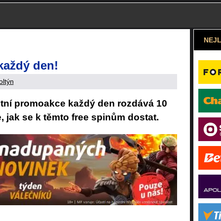
NEJL
každý den!
oltýn
letní promoakce každý den rozdává 10
e, jak se k těmto free spinům dostat.