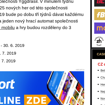
olečnosti Yggdrasil. V minulém týdnu
 25 nových her od této společnosti
19 bude po dobu tří týdnů dávat každému
a jeden nový hrací automat společnosti
a mobilu
a hry budou rozděleny do 3
- 30. 6. 2019
. 7. 2019
CASI
. 7. 2019
CZ 
Bet
Ch
Her
Nej
Nov