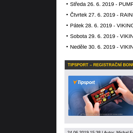
Středa 26. 6. 2019 - P
Čtvrtek 27. 6. 2019 - R
Pátek 28. 6. 2019 - VI
Sobota 29. 6. 2019 - VI
Neděle 30. 6. 2019 - VI
TIPSPORT – REGISTRAČNÍ BO
24.06.2019 15:38
| Autor:
Michal F