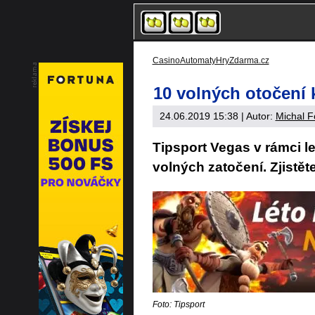
CasinoAutomatyHryZdarma.cz
10 volných otočení 
24.06.2019 15:38
| Autor:
Michal F
Tipsport Vegas v rámci 
volných zatočení. Zjistět
Foto: Tipsport