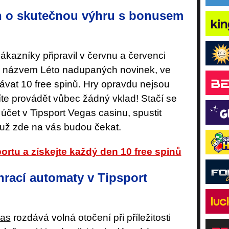
en o skutečnou výhru s bonusem
ákazníky připravil v červnu a červenci
s názvem Léto nadupaných novinek, ve
ávat 10 free spinů. Hry opravdu nejsou
e provádět vůbec žádný vklad! Stačí se
 účet v Tipsport Vegas casinu, spustit
 už zde na vás budou čekat.
ortu a získejte každý den 10 free spinů
hrací automaty v Tipsport
gas
rozdává volná otočení při příležitosti