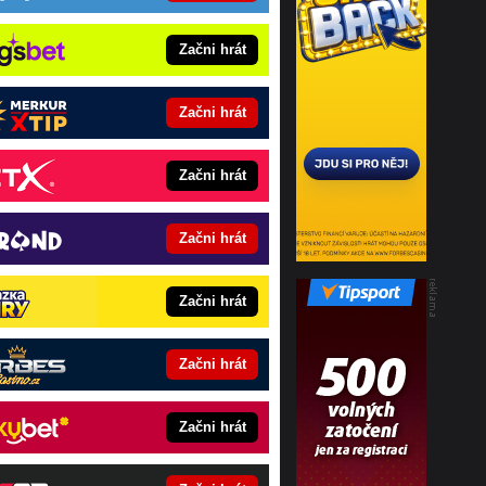
Začni hrát
Začni hrát
Začni hrát
Začni hrát
Začni hrát
Začni hrát
Začni hrát