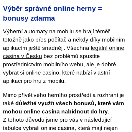
Výběr správné online herny =
bonusy zdarma
Výherní automaty na mobilu se hrají téměř
totožně jako přes počítač a někdy díky mobilním
aplikacím ještě snadněji. Všechna
legální online
casina v Česku
bez problémů spustíte
prostřednictvím mobilního webu, ale je dobré
vybrat si online casino, které nabízí vlastní
aplikaci pro hru z mobilu.
Mimo přívětivého herního prostředí a rozhraní je
také
důležité využít všech bonusů, které vám
mohou online casina nabídnout do hry
.
Z tohoto důvodu jsme pro vás v následující
tabulce vybrali online casina, která mají nejen