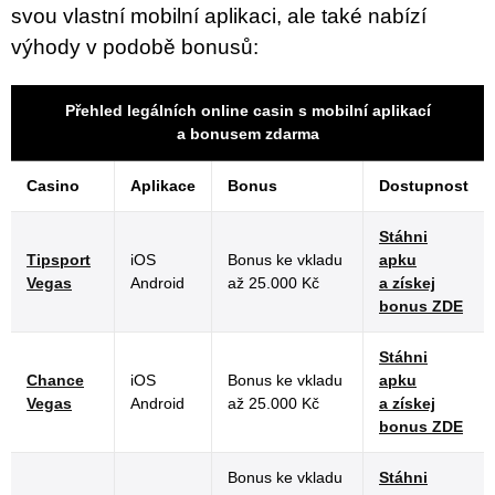
svou vlastní mobilní aplikaci, ale také nabízí
výhody v podobě bonusů:
Přehled legálních online casin s mobilní aplikací
a bonusem zdarma
Casino
Aplikace
Bonus
Dostupnost
Stáhni
Tipsport
iOS
Bonus ke vkladu
apku
Vegas
Android
až 25.000 Kč
a získej
bonus ZDE
Stáhni
Chance
iOS
Bonus ke vkladu
apku
Vegas
Android
až 25.000 Kč
a získej
bonus ZDE
Bonus ke vkladu
Stáhni