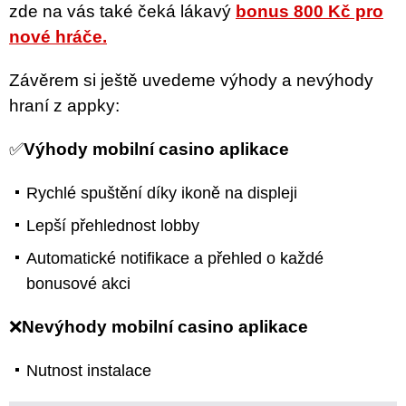
zde na vás také čeká lákavý
bonus 800 Kč pro
nové hráče.
Závěrem si ještě uvedeme výhody a nevýhody
hraní z appky:
✅
Výhody mobilní casino aplikace
Rychlé spuštění díky ikoně na displeji
Lepší přehlednost lobby
Automatické notifikace a přehled o každé
bonusové akci
❌
Nevýhody mobilní casino aplikace
Nutnost instalace