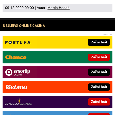
09.12.2020 09:00
| Autor:
Martin Hodaň
NEJLEPŠÍ ONLINE CASINA
Začni hrát
Začni hrát
Začni hrát
Začni hrát
Začni hrát