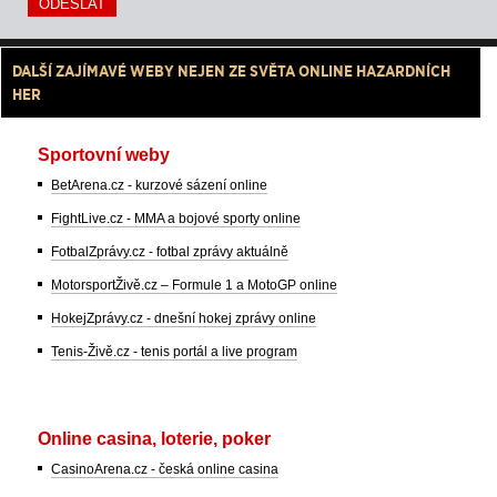
DALŠÍ ZAJÍMAVÉ WEBY NEJEN ZE SVĚTA ONLINE HAZARDNÍCH
HER
Sportovní weby
BetArena.cz - kurzové sázení online
FightLive.cz - MMA a bojové sporty online
FotbalZprávy.cz - fotbal zprávy aktuálně
MotorsportŽivě.cz – Formule 1 a MotoGP online
HokejZprávy.cz - dnešní hokej zprávy online
Tenis-Živě.cz - tenis portál a live program
Online casina, loterie, poker
CasinoArena.cz - česká online casina