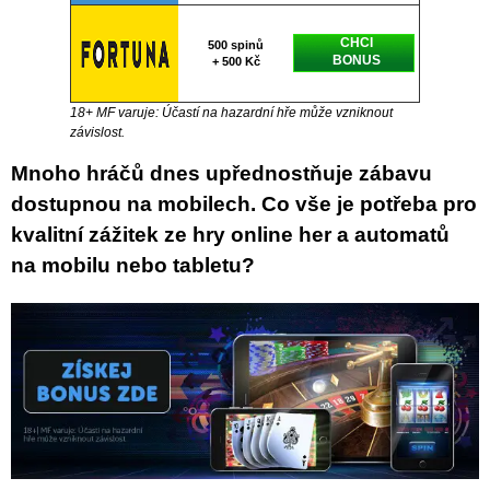
CHCI
500 spinů
BONUS
+ 500 Kč
18+ MF varuje: Účastí na hazardní hře může vzniknout
závislost.
Mnoho hráčů dnes upřednostňuje zábavu
dostupnou na mobilech. Co vše je potřeba pro
kvalitní zážitek ze hry online her a automatů
na mobilu nebo tabletu?