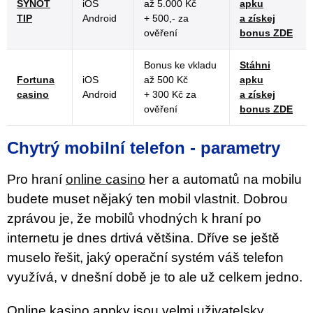
SYNOT
iOS
až 5.000 Kč
apku
TIP
Android
+ 500,- za
a získej
ověření
bonus ZDE
Bonus ke vkladu
Stáhni
Fortuna
iOS
až 500 Kč
apku
casino
Android
+ 300 Kč za
a získej
ověření
bonus ZDE
Chytrý mobilní telefon - parametry
Pro hraní
online casino
her a automatů na mobilu
budete muset nějaký ten mobil vlastnit. Dobrou
zprávou je, že mobilů vhodných k hraní po
internetu je dnes drtivá většina. Dříve se ještě
muselo řešit, jaký operační systém váš telefon
využívá, v dnešní době je to ale už celkem jedno.
Online kasino appky jsou velmi uživatelsky