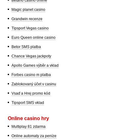
Betano casino online
Magic planet casino
Grandwin recenze
Tipsport Vegas casino
Euro Queen online casino
Betor SMS platba
Chance Vegas jackpoty
Apollo Games výběr a vklad
Forbes casino m platba
Zablokovaný účet v casinu
Vsaď a Hrej promo kód
Tipsport SMS vklad
Online casino hry
Multiplay 81 zdarma
Online automaty za peníze