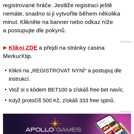
registrované hráče. Jestliže registraci ještě
nemáte, snadno si ji vytvoříte během několika
minut. Klikněte na banner nebo odkaz níže
a postupujte dle pokynů.
Klikni ZDE
a přejdi na stránky casina
MerkurXtip.
Klikni na „REGISTROVAT NYNÍ“ a postupuj dle
instrukcí.
Vlož si s kódem BET100 a získáš free bet navíc.
Když protočíš 500 Kč, získáš 333 free spinů.