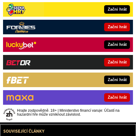
Začni hrát
Začni hrát
Začni hrát
Začni hrát
Začni hrát
Začni hrát
Hrajte zodpovědně. 18+ | Ministerstvo financí varuje: Účastí na
hazardní hře může vzniknout závislost.
SOUVISEJÍCÍ ČLÁNKY