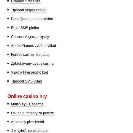
Grandwin recenze
Tipsport Vegas casino
Euro Queen online casino
Betor SMS platba
Chance Vegas jackpoty
Apollo Games výběr a vklad
Forbes casino m platba
Zablokovaný účet v casinu
Vsaď a Hrej promo kód
Tipsport SMS vklad
Online casino hry
Multiplay 81 zdarma
Online automaty za peníze
Automaty přes kredit
Jak vyhrát na automatu