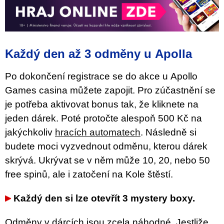
Každý den až 3 odměny u Apolla
Po dokončení registrace se do akce u Apollo
Games casina můžete zapojit. Pro zúčastnění se
je potřeba aktivovat bonus tak, že kliknete na
jeden dárek. Poté protočte alespoň 500 Kč na
jakýchkoliv
hracích automatech
. Následně si
budete moci vyzvednout odměnu, kterou dárek
skrývá. Ukrývat se v něm může 10, 20, nebo 50
free spinů, ale i zatočení na Kole štěstí.
Každý den si lze otevřít 3 mystery boxy.
Odměny v dárcích jsou zcela náhodné. Jestliže