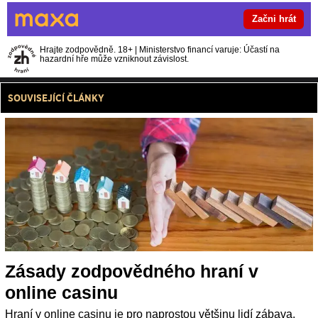
Začni hrát
Hrajte zodpovědně. 18+ | Ministerstvo financí varuje: Účastí na
hazardní hře může vzniknout závislost.
SOUVISEJÍCÍ ČLÁNKY
Zásady zodpovědného hraní v
online casinu
Hraní v online casinu je pro naprostou většinu lidí zábava.