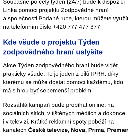
Současně po celý týden (24/7) bude k dispozici
Linka pomoci projektu Zodpovědné hraní
a společnosti Podané ruce, kterou můžete využít
na telefonním čísle
+420 777 477 877
.
Kde všude o projektu Týden
zodpovědného hraní uslyšíte
Akce Týden zodpovědného hraní bude vidět
prakticky všude. To je jeden z cílů
IPRH
, díky
kterému se může dostat pomoci každému, kdo
má s hrou byť sebemenší problém.
Rozsáhlá kampaň bude probíhat online, na
sociálních sítích, v tištěných médiích a dokonce
i v televizi. Krátké reklamní spoty poběží na
kanálech
České televize, Nova, Prima, Premier