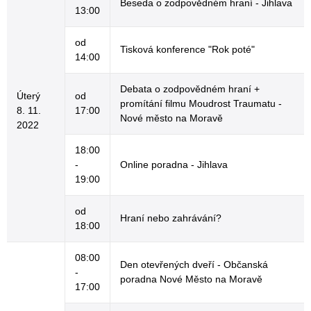
Beseda o zodpovědném hraní - Jihlava
13:00
od
Tisková konference "Rok poté"
14:00
Debata o zodpovědném hraní +
Úterý
od
promítání filmu Moudrost Traumatu -
8. 11.
17:00
Nové město na Moravě
2022
18:00
-
Online poradna - Jihlava
19:00
od
Hraní nebo zahrávání?
18:00
08:00
Den otevřených dveří - Občanská
-
poradna Nové Město na Moravě
17:00