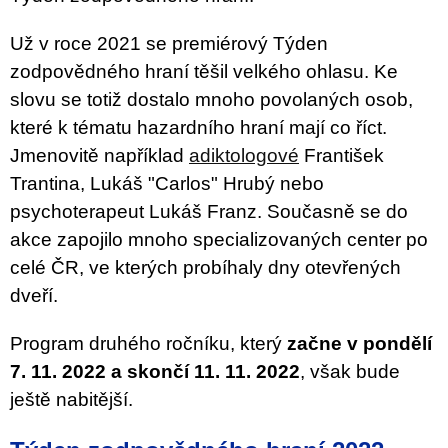
Už v roce 2021 se premiérový Týden
zodpovědného hraní těšil velkého ohlasu. Ke
slovu se totiž dostalo mnoho povolaných osob,
které k tématu hazardního hraní mají co říct.
Jmenovitě například
adiktologové
František
Trantina, Lukáš "Carlos" Hrubý nebo
psychoterapeut Lukáš Franz. Současně se do
akce zapojilo mnoho specializovaných center po
celé ČR, ve kterých probíhaly dny otevřených
dveří.
Program druhého ročníku, který
začne v pondělí
7. 11. 2022 a skončí 11. 11. 2022
, však bude
ještě nabitější.