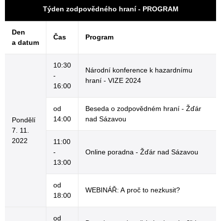
Týden zodpovědného hraní - PROGRAM
Den
Čas
Program
a datum
10:30
Národní konference k hazardnímu
-
hraní - VIZE 2024
16:00
od
Beseda o zodpovědném hraní - Žďár
14:00
nad Sázavou
Pondělí
7. 11.
2022
11:00
-
Online poradna - Žďár nad Sázavou
13:00
od
WEBINÁŘ: A proč to nezkusit?
18:00
od