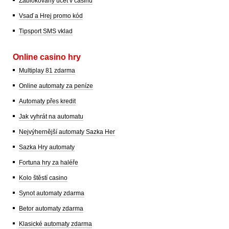
Zablokovaný účet v casinu
Vsaď a Hrej promo kód
Tipsport SMS vklad
Online casino hry
Multiplay 81 zdarma
Online automaty za peníze
Automaty přes kredit
Jak vyhrát na automatu
Nejvýhernější automaty Sazka Her
Sazka Hry automaty
Fortuna hry za haléře
Kolo štěstí casino
Synot automaty zdarma
Betor automaty zdarma
Klasické automaty zdarma