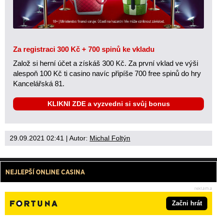
Za registraci 300 Kč + 700 spinů ke vkladu
Založ si herní účet a získáš 300 Kč. Za první vklad ve výši
alespoň 100 Kč ti casino navíc připíše 700 free spinů do hry
Kancelářská 81.
KLIKNI ZDE a vyzvedni si svůj bonus
29.09.2021 02:41
| Autor:
Michal Foltýn
NEJLEPŠÍ ONLINE CASINA
Začni hrát