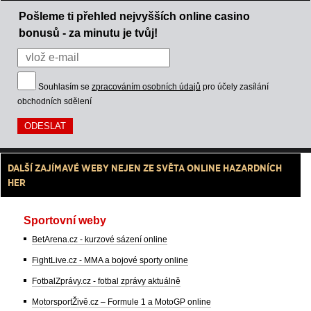
Pošleme ti přehled nejvyšších online casino
bonusů - za minutu je tvůj!
Souhlasím se
zpracováním osobních údajů
pro účely zasílání
obchodních sdělení
DALŠÍ ZAJÍMAVÉ WEBY NEJEN ZE SVĚTA ONLINE HAZARDNÍCH
HER
Sportovní weby
BetArena.cz - kurzové sázení online
FightLive.cz - MMA a bojové sporty online
FotbalZprávy.cz - fotbal zprávy aktuálně
MotorsportŽivě.cz – Formule 1 a MotoGP online