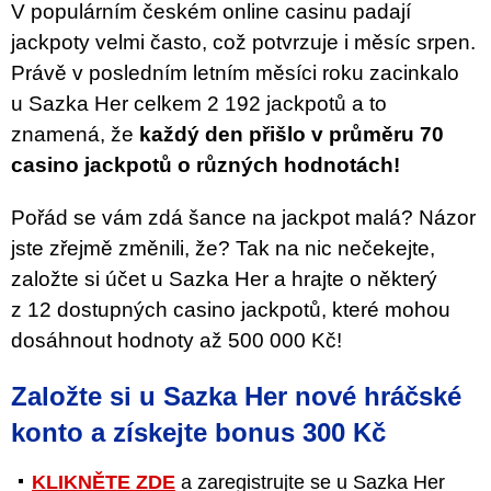
V populárním českém online casinu padají
jackpoty velmi často, což potvrzuje i měsíc srpen.
Právě v posledním letním měsíci roku zacinkalo
u Sazka Her celkem 2 192 jackpotů a to
znamená, že
každý den přišlo v průměru 70
casino jackpotů o různých hodnotách!
Pořád se vám zdá šance na jackpot malá? Názor
jste zřejmě změnili, že? Tak na nic nečekejte,
založte si účet u Sazka Her a hrajte o některý
z 12 dostupných casino jackpotů, které mohou
dosáhnout hodnoty až 500 000 Kč!
Založte si u Sazka Her nové hráčské
konto a získejte bonus 300 Kč
KLIKNĚTE ZDE
a zaregistrujte se u Sazka Her