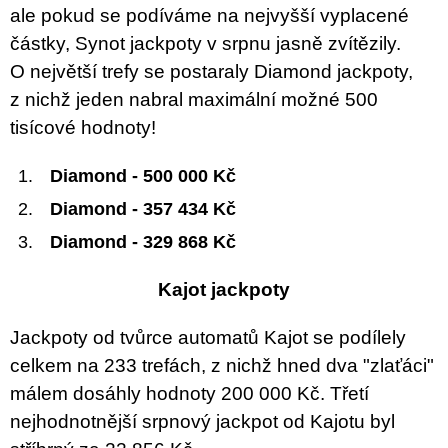
ale pokud se podíváme na nejvyšší vyplacené
částky, Synot jackpoty v srpnu jasně zvítězily.
O největší trefy se postaraly Diamond jackpoty,
z nichž jeden nabral maximální možné 500
tisícové hodnoty!
Diamond - 500 000 Kč
Diamond - 357 434 Kč
Diamond - 329 868 Kč
Kajot jackpoty
Jackpoty od tvůrce automatů Kajot se podílely
celkem na 233 trefách, z nichž hned dva "zlaťáci"
málem dosáhly hodnoty 200 000 Kč. Třetí
nejhodnotnější srpnový jackpot od Kajotu byl