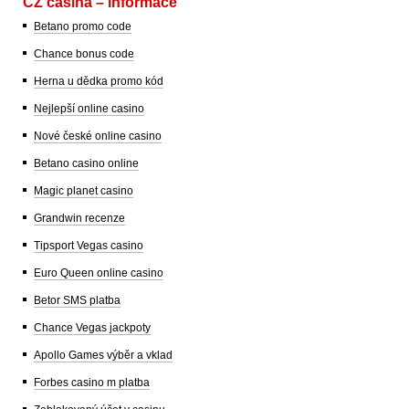
CZ casina – informace
Betano promo code
Chance bonus code
Herna u dědka promo kód
Nejlepší online casino
Nové české online casino
Betano casino online
Magic planet casino
Grandwin recenze
Tipsport Vegas casino
Euro Queen online casino
Betor SMS platba
Chance Vegas jackpoty
Apollo Games výběr a vklad
Forbes casino m platba