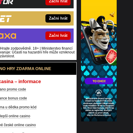
Začni hrát
Začni hrát
Začni hrát
Hrajte zodpovědně. 18+ | Ministerstvo financí
varuje: Účastí na hazardní hře může vzniknout
závislost.
NO HRY ZDARMA ONLINE
casina – informace
ano promo code
ance bonus code
na u dědka promo kód
lepší online casino
é české online casino