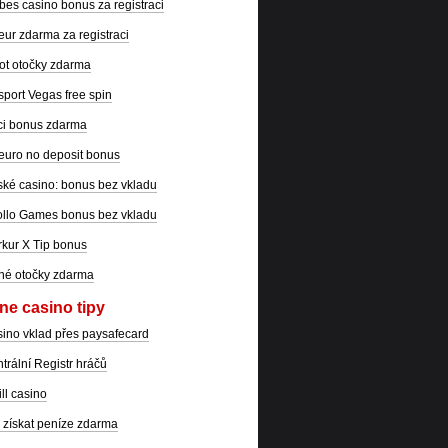
bes casino bonus za registraci
eur zdarma za registraci
ot otočky zdarma
sport Vegas free spin
i bonus zdarma
euro no deposit bonus
ké casino: bonus bez vkladu
llo Games bonus bez vkladu
kur X Tip bonus
né otočky zdarma
ne casino tipy
ino vklad přes paysafecard
trální Registr hráčů
ill casino
 získat peníze zdarma