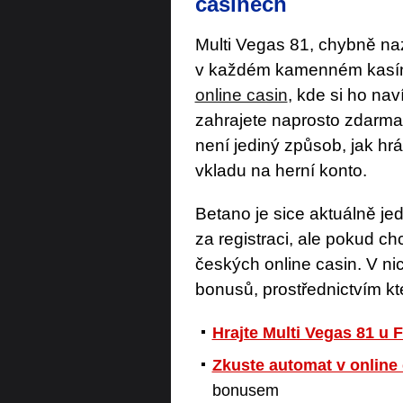
casinech
Multi Vegas 81, chybně naz
v každém kamenném kasínu
online casin
, kde si ho na
zahrajete naprosto zdarm
není jediný způsob, jak hr
vkladu na herní konto.
Betano je sice aktuálně jedi
za registraci, ale pokud ch
českých online casin. V nic
bonusů, prostřednictvím kte
Hrajte Multi Vegas 81 u 
Zkuste automat v online
bonusem