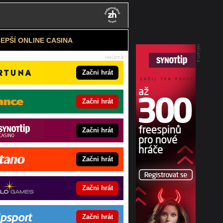
EPŠÍ ONLINE CASINA
Začni hrát
Začni hrát
Začni hrát
Začni hrát
Začni hrát
Začni hrát