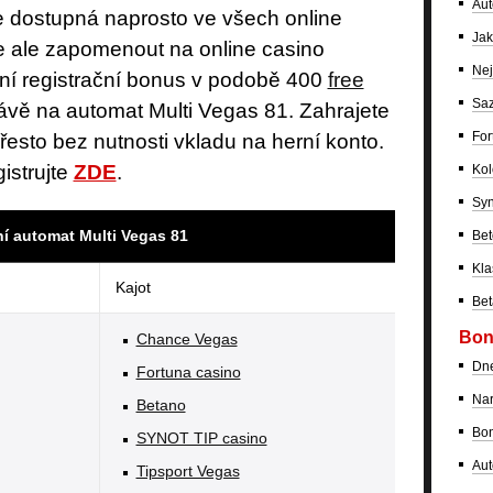
Aut
je dostupná naprosto ve všech online
Jak
 ale zapomenout na online casino
Nej
tní registrační bonus v podobě 400
free
Saz
rávě na automat Multi Vegas 81. Zahrajete
For
přesto bez nutnosti vkladu na herní konto.
gistrujte
ZDE
.
Kol
Syn
í automat Multi Vegas 81
Bet
Kla
Kajot
Bet
Bon
Chance Vegas
Dne
Fortuna casino
Nar
Betano
Bon
SYNOT TIP casino
Aut
Tipsport Vegas