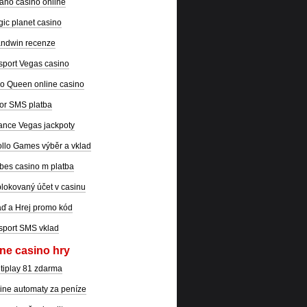
ano casino online
ic planet casino
ndwin recenze
sport Vegas casino
o Queen online casino
or SMS platba
nce Vegas jackpoty
llo Games výběr a vklad
bes casino m platba
lokovaný účet v casinu
ď a Hrej promo kód
sport SMS vklad
ine casino hry
tiplay 81 zdarma
ine automaty za peníze