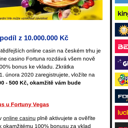
podíl z 10.000.000 Kč
štědřejších online casin na českém trhu je
line casino Fortuna rozdává všem nově
00% bonus ke vkladu. Zkrátka
. února 2020 zaregistrujete, vložíte na
00 - 500 Kč, okamžitě vám bude
us u Fortuny Vegas
 v
online casinu
plně aktivujete a ověříte
e k okamžitému 100% bonusu za vklad