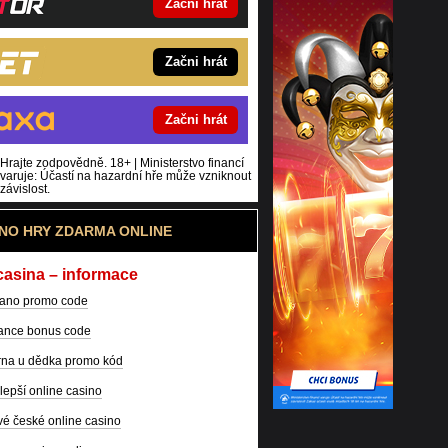
Začni hrát
Začni hrát
Začni hrát
Hrajte zodpovědně. 18+ | Ministerstvo financí
varuje: Účastí na hazardní hře může vzniknout
závislost.
NO HRY ZDARMA ONLINE
casina – informace
ano promo code
ance bonus code
na u dědka promo kód
lepší online casino
é české online casino