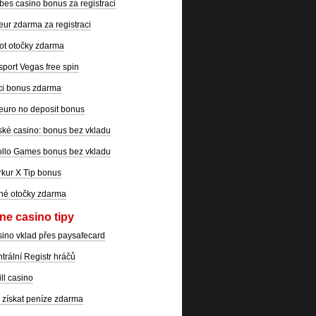
bes casino bonus za registraci
eur zdarma za registraci
ot otočky zdarma
sport Vegas free spin
i bonus zdarma
euro no deposit bonus
ké casino: bonus bez vkladu
llo Games bonus bez vkladu
kur X Tip bonus
né otočky zdarma
ne casino tipy
ino vklad přes paysafecard
trální Registr hráčů
ill casino
 získat peníze zdarma