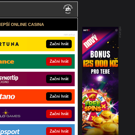
EPŠÍ ONLINE CASINA
Začni hrát
Začni hrát
Začni hrát
Začni hrát
Začni hrát
Začni hrát