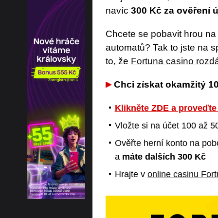
navíc
300 Kč za ověření ú
Chcete se pobavit hrou na 
automatů? Tak to jste na s
to, že
Fortuna casino rozdá
Chci získat okamžitý 
Klikněte ZDE a proveďte 
Vložte si na účet 100 až 5
Ověřte herní konto na pob
a
máte dalších 300 Kč
Hrajte v
online casinu For