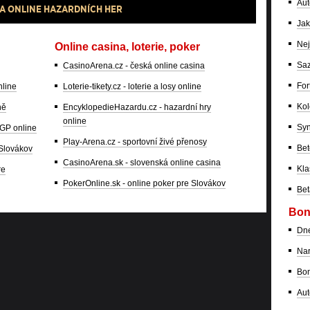
Aut
TA ONLINE HAZARDNÍCH HER
Jak
Nej
Online casina, loterie, poker
Saz
CasinoArena.cz - česká online casina
For
nline
Loterie-tikety.cz - loterie a losy online
Kol
ně
EncyklopedieHazardu.cz - hazardní hry
online
Syn
oGP online
Play-Arena.cz - sportovní živé přenosy
Bet
 Slovákov
CasinoArena.sk - slovenská online casina
Kla
re
PokerOnline.sk - online poker pre Slovákov
Bet
Bon
Dne
Nar
Bon
Aut