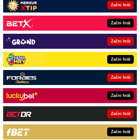
Začni hrát
Začni hrát
Začni hrát
Začni hrát
Začni hrát
Začni hrát
Začni hrát
Začni hrát