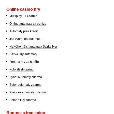
Online casino hry
Multiplay 81 zdarma
Online automaty za peníze
Automaty přes kredit
Jak vyhrát na automatu
Nejvýhernější automaty Sazka Her
Sazka Hry automaty
Fortuna hry za haléře
Kolo štěstí casino
Synot automaty zdarma
Betor automaty zdarma
Klasické automaty zdarma
Betano Hry zdarma
Bonusy a free spiny