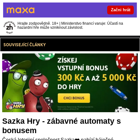
Začni hrát
Hrajte zodpovědně. 18+ | Ministerstvo financí varuje: Účastí na
hazardní hře může vzniknout závislost.
SOUVISEJÍCÍ ČLÁNKY
Sazka Hry - zábavné automaty s
bonusem
Česká loterijní společnost Sazka❤️ nabízí báječné