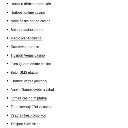
Herna u dědka promo kód
Nejlepší online casino
Nové české online casino
Betano casino online
Magic planet casino
Grandwin recenze
Tipsport Vegas casino
Euro Queen online casino
Betor SMS platba
Chance Vegas jackpoty
Apollo Games výběr a vklad
Forbes casino m platba
Zablokovaný účet v casinu
Vsaď a Hrej promo kód
Tipsport SMS vklad