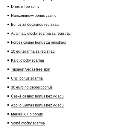
Dnešní free spiny
Narozeninový bonus casino
Bonus za dočasnou registraci
Automaty otočky zdarma za registraci
Forbes casino bonus za registraci
10 eur zdarma za registraci
Kajot otočky zdarma
Tipsport Vegas free spin
Chci bonus zdarma
30 euro no deposit bonus
České casino: bonus bez vkladu
Apollo Games bonus bez vkladu
Merkur X Tip bonus
Volné otočky zdarma