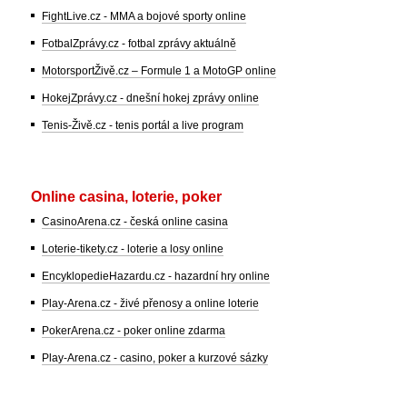
FightLive.cz - MMA a bojové sporty online
FotbalZprávy.cz - fotbal zprávy aktuálně
MotorsportŽivě.cz – Formule 1 a MotoGP online
HokejZprávy.cz - dnešní hokej zprávy online
Tenis-Živě.cz - tenis portál a live program
Online casina, loterie, poker
CasinoArena.cz - česká online casina
Loterie-tikety.cz - loterie a losy online
EncyklopedieHazardu.cz - hazardní hry online
Play-Arena.cz - živé přenosy a online loterie
PokerArena.cz - poker online zdarma
Play-Arena.cz - casino, poker a kurzové sázky