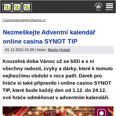
CasinoAutomatyHryZdarma.cz
Nezmeškejte Adventní kalendář
online casina SYNOT TIP
01.12.2021 01:00
| Autor:
Martin Hodaň
Kouzelná doba Vánoc už se blíží a s ní
všechny radosti, zvyky a dárky, které k tomuto
nejhezčímu období v roce patří. Dárek pro
hráče si také připravilo i online casino SYNOT
TIP, které bude každý den od 1.12. do 24.12.
své hráče odměňovat v adventním kalendáři.