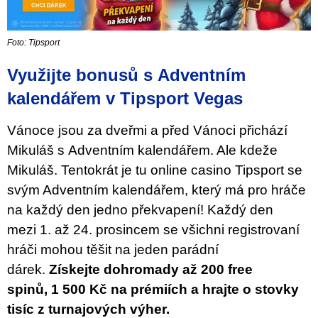
Foto: Tipsport
Využijte bonusů s Adventním
kalendářem v Tipsport Vegas
Vánoce jsou za dveřmi a před Vánoci přichází
Mikuláš s Adventním kalendářem. Ale kdeže
Mikuláš. Tentokrát je tu online casino Tipsport se
svým Adventním kalendářem, který má pro hráče
na každý den jedno překvapení! Každý den
mezi 1. až 24. prosincem se všichni registrovaní
hráči mohou těšit na jeden parádní
dárek.
Získejte dohromady až 200 free
spinů, 1 500 Kč na prémiích a hrajte o stovky
tisíc z turnajových výher.