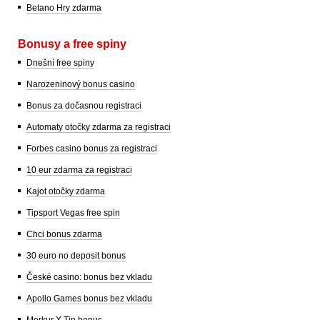
Betano Hry zdarma
Bonusy a free spiny
Dnešní free spiny
Narozeninový bonus casino
Bonus za dočasnou registraci
Automaty otočky zdarma za registraci
Forbes casino bonus za registraci
10 eur zdarma za registraci
Kajot otočky zdarma
Tipsport Vegas free spin
Chci bonus zdarma
30 euro no deposit bonus
České casino: bonus bez vkladu
Apollo Games bonus bez vkladu