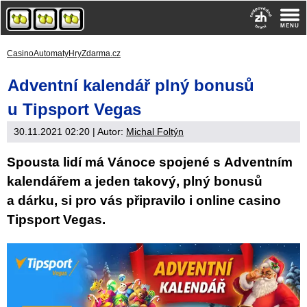
CasinoAutomatyHryZdarma.cz
Adventní kalendář plný bonusů
u Tipsport Vegas
30.11.2021 02:20
| Autor:
Michal Foltýn
Spousta lidí má Vánoce spojené s Adventním
kalendářem a jeden takový, plný bonusů
a dárku, si pro vás připravilo i online casino
Tipsport Vegas.