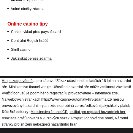
Merkur X Tip bonus
Volné otočky zdarma
Online casino tipy
Casino vklad přes paysafecard
Centrální Registr hráčů
Skrill casino
Jak získat peníze zdarma
Hrajte zodpovědně
a pro zábavu! Zákaz účasti osob mladších 18 let na hazardní
hře. Ministerstvo financí varuje: Účastí na hazardní hře může vzniknout závislost!
Využití bonusů je podmíněno registrací u provozovatele –
informace zde
.
Na webových stránkách https://www.casino-automaty-hry-zdarma.cz/ nejsou
provozovány hazardní hry ani zde neprobíhá zprostředkování jakýchkoliv plateb.
Důležité odkazy:
Ministerstvo financí ČR
,
Institut pro regulaci hazardních her
,
Asociace hráčů pokeru a kurzových sázek
,
Projekt Zodpovědné hraní
,
Národní
stránky pro snížení nebezpečí hazardního hraní