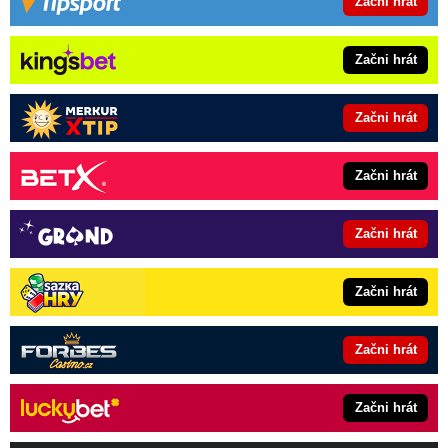
Začni hrát
Začni hrát
Začni hrát
Začni hrát
Začni hrát
Začni hrát
Začni hrát
Začni hrát