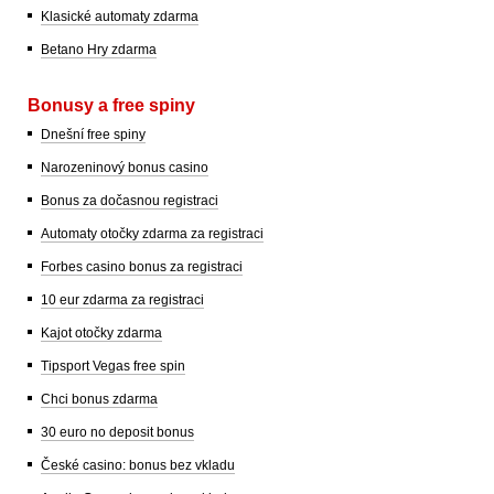
Klasické automaty zdarma
Betano Hry zdarma
Bonusy a free spiny
Dnešní free spiny
Narozeninový bonus casino
Bonus za dočasnou registraci
Automaty otočky zdarma za registraci
Forbes casino bonus za registraci
10 eur zdarma za registraci
Kajot otočky zdarma
Tipsport Vegas free spin
Chci bonus zdarma
30 euro no deposit bonus
České casino: bonus bez vkladu