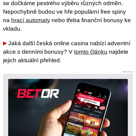
se dočkáme pestrého výběru různých odměn.
Nepochybně budou ve hře populární free spiny
na
hrací automaty
nebo třeba finanční bonusy ke
vkladu.
Jaká další česká online casina nabízí adventní
akce s denními bonusy? V
tomto článku
najdete
jejich aktuální přehled.