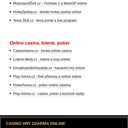
MotorsportŽivě.cz – Formule 1 a MotoGP online
HokejZprávy.cz - dnešní hokej zprávy online
Tenis-Živě.cz - tenis portál a live program
Online casina, loterie, poker
CasinoArena.cz - česká online casina
Loterie-tikety.cz - loterie a losy online
EncyklopedieHazardu.cz - hazardní hry online
Play-Arena.cz - živé přenosy a online loterie
PokerArena.cz - poker online zdarma
Play-Arena.cz - casino, poker a kurzové sázky
CASINO HRY ZDARMA ONLINE