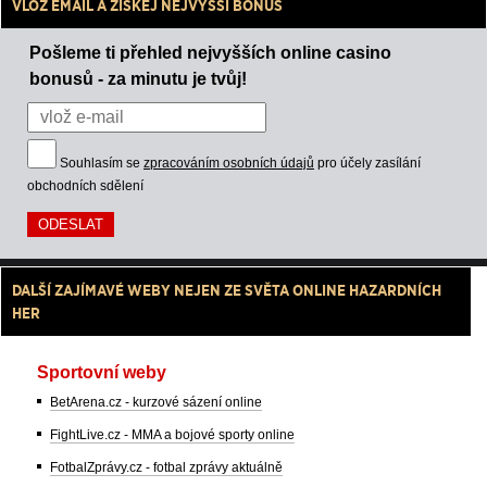
VLOŽ EMAIL A ZÍSKEJ NEJVYŠŠÍ BONUS
Pošleme ti přehled nejvyšších online casino
bonusů - za minutu je tvůj!
Souhlasím se
zpracováním osobních údajů
pro účely zasílání
obchodních sdělení
DALŠÍ ZAJÍMAVÉ WEBY NEJEN ZE SVĚTA ONLINE HAZARDNÍCH
HER
Sportovní weby
BetArena.cz - kurzové sázení online
FightLive.cz - MMA a bojové sporty online
FotbalZprávy.cz - fotbal zprávy aktuálně