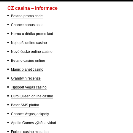
CZ casina – informace
Betano promo code
Chance bonus code
Herna u dědka promo kód
Nejlepší online casino
Nové české online casino
Betano casino online
Magic planet casino
Grandwin recenze
Tipsport Vegas casino
Euro Queen online casino
Betor SMS platba
Chance Vegas jackpoty
Apollo Games výběr a vklad
Forbes casino m platba