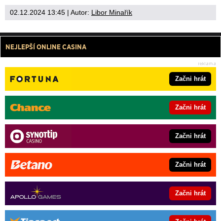
02.12.2024 13:45
| Autor:
Libor Minařík
NEJLEPŠÍ ONLINE CASINA
Začni hrát
Začni hrát
Začni hrát
Začni hrát
Začni hrát