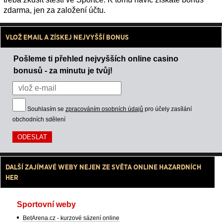
zdarma, jen za založení účtu.
VLOŽ EMAIL A ZÍSKEJ NEJVYŠŠÍ BONUS
Pošleme ti přehled nejvyšších online casino
bonusů - za minutu je tvůj!
Souhlasím se
zpracováním osobních údajů
pro účely zasílání
obchodních sdělení
DALŠÍ ZAJÍMAVÉ WEBY NEJEN ZE SVĚTA ONLINE HAZARDNÍCH
HER
Sportovní weby
BetArena.cz - kurzové sázení online