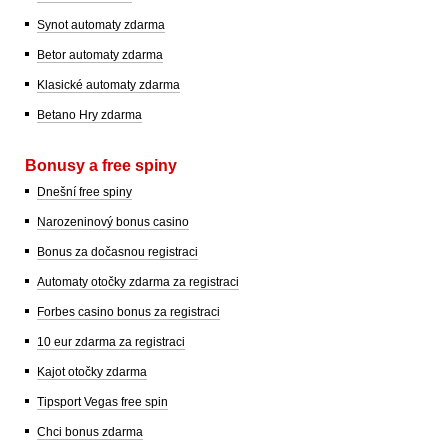
Synot automaty zdarma
Betor automaty zdarma
Klasické automaty zdarma
Betano Hry zdarma
Bonusy a free spiny
Dnešní free spiny
Narozeninový bonus casino
Bonus za dočasnou registraci
Automaty otočky zdarma za registraci
Forbes casino bonus za registraci
10 eur zdarma za registraci
Kajot otočky zdarma
Tipsport Vegas free spin
Chci bonus zdarma