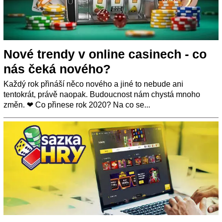
Nové trendy v online casinech - co
nás čeká nového?
Každý rok přináší něco nového a jiné to nebude ani
tentokrát, právě naopak. Budoucnost nám chystá mnoho
změn. ❤ Co přinese rok 2020? Na co se...