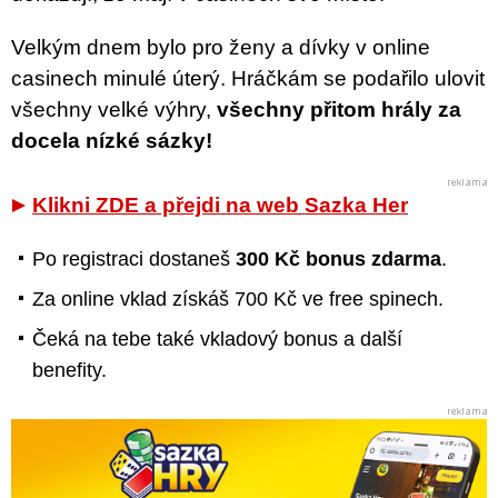
Velkým dnem bylo pro ženy a dívky v online
casinech minulé úterý. Hráčkám se podařilo ulovit
všechny velké výhry,
všechny přitom hrály za
docela nízké sázky!
Klikni ZDE a přejdi na web Sazka Her
Po registraci dostaneš
300 Kč bonus zdarma
.
Za online vklad získáš 700 Kč ve free spinech.
Čeká na tebe také vkladový bonus a další
benefity.