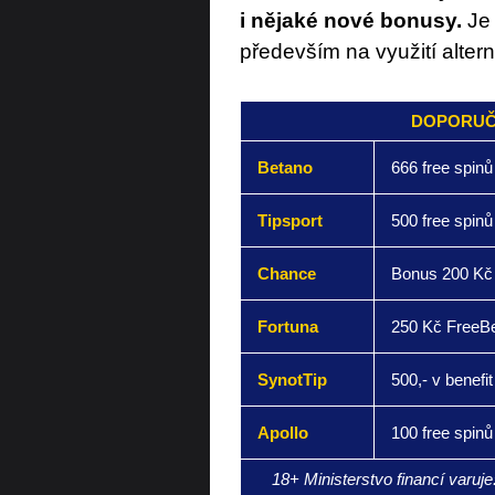
i nějaké nové bonusy.
Je 
především na využití alter
DOPORUČ
Betano
666 free spinů
Tipsport
500 free spinů
Chance
Bonus 200 Kč
Fortuna
250 Kč FreeBe
SynotTip
500,- v benefi
Apollo
100 free spinů
18+ Ministerstvo financí varuj