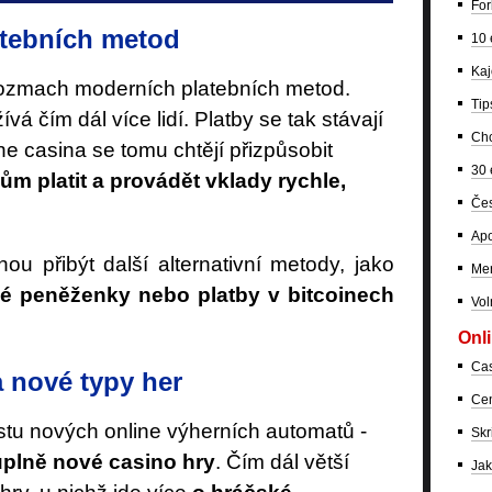
For
atebních metod
10 
Kaj
rozmach moderních platebních metod.
Tip
á čím dál více lidí. Platby se tak stávají
Chc
ne casina se tomu chtějí přizpůsobit
30 
m platit a provádět vklady rychle,
Čes
Apo
u přibýt další alternativní metody, jako
Mer
ké peněženky nebo platby v bitcoinech
Vol
Onli
Cas
 nové typy her
Cen
tu nových online výherních automatů -
Skr
úplně nové casino hry
. Čím dál větší
Jak