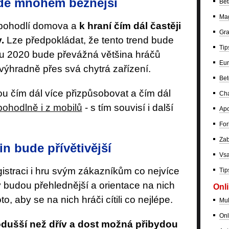
de mnohem běžnější
Bet
Mag
 z pohodlí domova a
k hraní čím dál častěji
Gra
.
Lze předpokládat, že tento trend bude
Tip
u 2020 bude převážná většina hráčů
Eur
výhradně přes svá chytrá zařízení.
Bet
 čím dál více přizpůsobovat a čím dál
Cha
pohodlně i z mobilů
- s tím souvisí i další
Apo
For
Zab
in bude přívětivější
Vsa
istraci i hru svým zákazníkům co nejvíce
Tip
 budou přehlednější a orientace na nich
Onl
o, aby se na nich hráči cítili co nejlépe.
Mul
Onl
dušší než dřív a dost možná přibydou