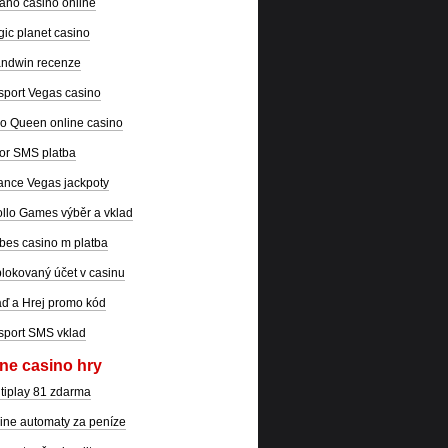
ano casino online
ic planet casino
ndwin recenze
sport Vegas casino
o Queen online casino
or SMS platba
nce Vegas jackpoty
llo Games výběr a vklad
bes casino m platba
lokovaný účet v casinu
ď a Hrej promo kód
sport SMS vklad
ine casino hry
tiplay 81 zdarma
ine automaty za peníze