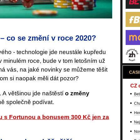
 – co se změní v roce 2020?
vého - technologie jde neustále kupředu
 v minulém roce, bude v tom letošním už
má vás, na jaké novinky se můžeme těšit
CASI
om si naopak měli dát pozor?
CZ 
 A většinou jde naštěstí
o změny
Bet
ně společně podívat.
Ch
Her
u s Fortunou a bonusem 300 Kč jen za
Nej
Nov