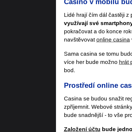
Casino v mobilu bu
Lidé hrají čím dál častěji
využívají své smartphony
pokračovat a do konce rok
navštěvovat
online casina
Sama casina se tomu budou
více her bude možno
hrát 
bod.
Prostředí online cas
Casina se budou snažit reg
zpříjemnit. Webové stránky
bude snadnější - to vše prot
Založení účtu
bude jedno