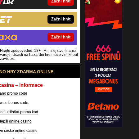
Začni hrát
Začni hrát
Začni hrát
Hrajte zodpovědně. 18+ | Ministerstvo financí
varuje: Účastí na hazardní hře může vzniknout
závislost.
NO HRY ZDARMA ONLINE
casina – informace
ano promo code
ance bonus code
na u dědka promo kód
lepší online casino
é české online casino