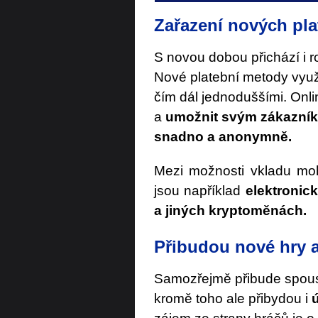
Zařazení nových pl
S novou dobou přichází i 
Nové platební metody využív
čím dál jednoduššími. Onli
a
umožnit svým zákazníků
snadno a anonymně.
Mezi možnosti vkladu moho
jsou například
elektronic
a jiných kryptoměnách.
Přibudou nové hry a
Samozřejmě přibude spous
kromě toho ale přibydou i