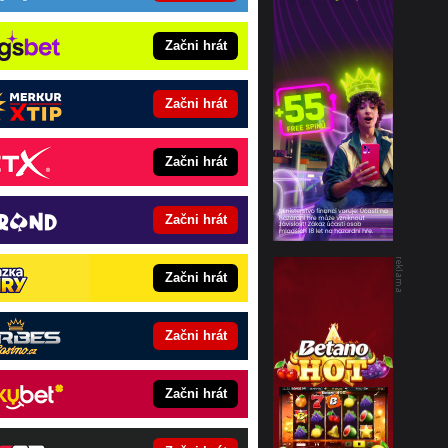
Začni hrát
Začni hrát
Začni hrát
Začni hrát
Začni hrát
Začni hrát
Začni hrát