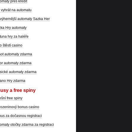
omaty přes kredit
 vyhrát na automatu
výhernější automaty Sazka Her
ka Hry automaty
tuna hry za haléře
o štěstí casino
ot automaty zdarma
or automaty zdarma
sické automaty zdarma
ano Hry zdarma
usy a free spiny
šní free spiny
ozeninový bonus casino
us za dočasnou registraci
omaty otočky zdarma za registraci