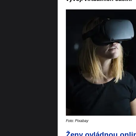
Foto: Pixabay
Ženy ovládnou onli