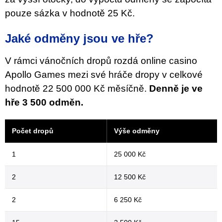
pouze sázka v hodnotě 25 Kč.
Jaké odměny jsou ve hře?
V rámci vánočních dropů rozdá online casino
Apollo Games mezi své hráče dropy v celkové
hodnotě 22 500 000 Kč měsíčně.
Denně je ve
hře 3 500 odměn.
Počet dropů
Výše odměny
1
25 000 Kč
2
12 500 Kč
2
6 250 Kč