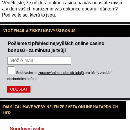
Věděli jste, že některá online casina na vás neustále myslí
a v den vašich narozenin vás dokonce obdarují dárkem?
Podívejte se, která to jsou.
VLOŽ EMAIL A ZÍSKEJ NEJVYŠŠÍ BONUS
Pošleme ti přehled nejvyšších online casino
bonusů - za minutu je tvůj!
Souhlasím se
zpracováním osobních údajů
pro účely zasílání
obchodních sdělení
DALŠÍ ZAJÍMAVÉ WEBY NEJEN ZE SVĚTA ONLINE HAZARDNÍCH
HER
Sportovní weby