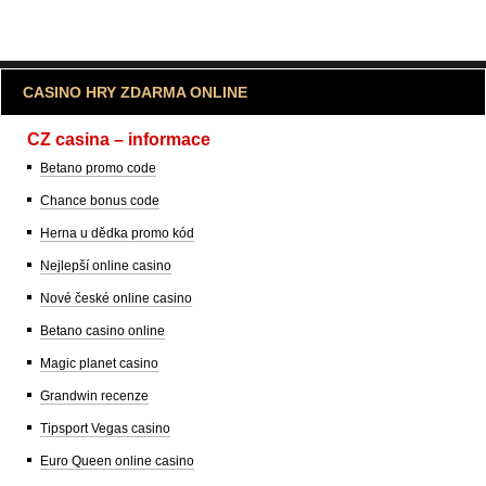
CASINO HRY ZDARMA ONLINE
CZ casina – informace
Betano promo code
Chance bonus code
Herna u dědka promo kód
Nejlepší online casino
Nové české online casino
Betano casino online
Magic planet casino
Grandwin recenze
Tipsport Vegas casino
Euro Queen online casino