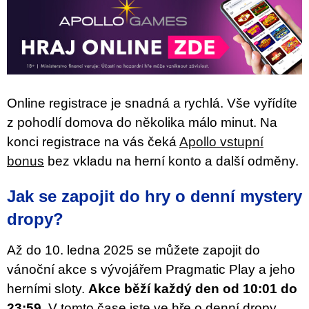
Online registrace je snadná a rychlá. Vše vyřídíte
z pohodlí domova do několika málo minut. Na
konci registrace na vás čeká
Apollo vstupní
bonus
bez vkladu na herní konto a další odměny.
Jak se zapojit do hry o denní mystery
dropy?
Až do 10. ledna 2025 se můžete zapojit do
vánoční akce s vývojářem Pragmatic Play a jeho
herními sloty.
Akce běží každý den od 10:01 do
23:59.
V tomto čase jste ve hře o denní dropy