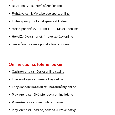
BetArena.cz - kurzové sázení online
FightLive.cz - MMA a bojové sporty online
FotbalZprávy.cz - fotbal zprávy aktuálně
MotorsportŽivě.cz – Formule 1 a MotoGP online
HokejZprávy.cz - dnešní hokej zprávy online
Tenis-Živě.cz - tenis portál a live program
Online casina, loterie, poker
CasinoArena.cz - česká online casina
Loterie-tikety.cz - loterie a losy online
EncyklopedieHazardu.cz - hazardní hry online
Play-Arena.cz - živé přenosy a online loterie
PokerArena.cz - poker online zdarma
Play-Arena.cz - casino, poker a kurzové sázky