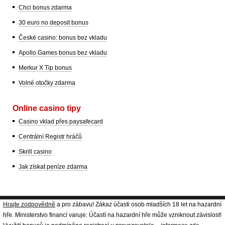
Chci bonus zdarma
30 euro no deposit bonus
České casino: bonus bez vkladu
Apollo Games bonus bez vkladu
Merkur X Tip bonus
Volné otočky zdarma
Online casino tipy
Casino vklad přes paysafecard
Centrální Registr hráčů
Skrill casino
Jak získat peníze zdarma
Hrajte zodpovědně
a pro zábavu! Zákaz účasti osob mladších 18 let na hazardní
hře. Ministerstvo financí varuje: Účastí na hazardní hře může vzniknout závislost!