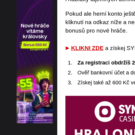
Pokud ale herní konto ješ
kliknutí na odkaz níže a n
bonusů pro nové hráče.
KLIKNI ZDE
a získej S
Za registraci obdržíš 
Ověř bankovní účet a do
Získej také až 600 Kč ve