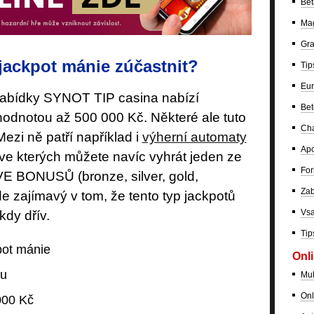
Bet
Mag
Gra
jackpot mánie zúčastnit?
Tip
Eur
nabídky SYNOT TIP casina nabízí
Bet
hodnotou až 500 000 Kč. Některé ale tuto
Cha
Mezi ně patří například i
výherní automaty
Apo
e kterých můžete navíc vyhrát jeden ze
For
BONUSŮ (bronze, silver, gold,
Zab
e zajímavý v tom, že tento typ jackpotů
Vsa
kdy dřív.
Tip
pot mánie
Onl
du
Mul
Onl
000 Kč