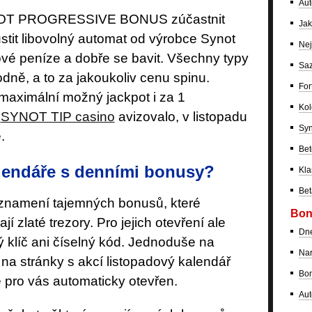
Aut
SYNOT PROGRESSIVE BONUS zúčastnit
Jak
tit libovolný automat od výrobce Synot
Nej
é peníze a dobře se bavit. Všechny typy
Saz
odně, a to za jakoukoliv cenu spinu.
For
maximální možný jackpot i za 1
Kol
ž
SYNOT TIP casino
avizovalo, v listopadu
Syn
.
Bet
alendáře s denními bonusy?
Kla
Bet
 znamení tajemných bonusů, které
Bon
 zlaté trezory. Pro jejich otevření ale
Dne
 klíč ani číselný kód. Jednoduše na
Nar
na stránky s akcí listopadový kalendář
Bon
 pro vás automaticky otevřen.
Aut