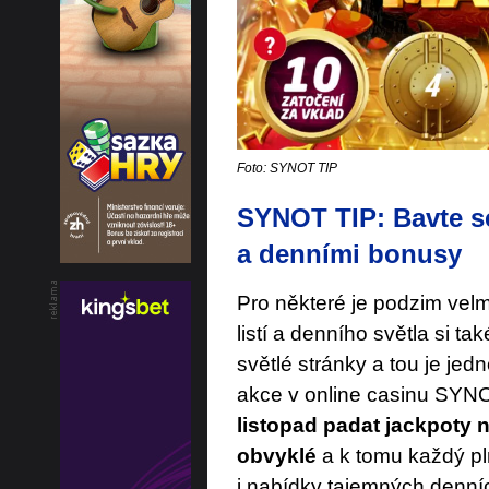
Foto: SYNOT TIP
SYNOT TIP: Bavte se
a denními bonusy
Pro některé je podzim vel
listí a denního světla si tak
světlé stránky a tou je j
akce v online casinu SYN
listopad padat jackpoty n
obvyklé
a k tomu každý pl
i nabídky tajemných denní