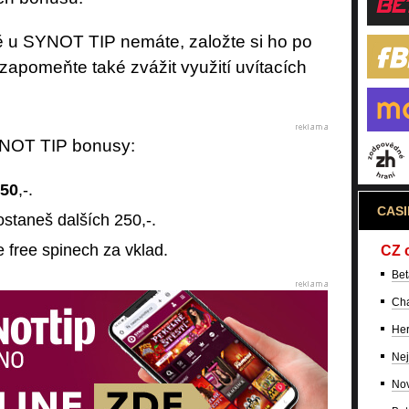
tě u SYNOT TIP nemáte, založte si ho po
ezapomeňte také zvážit využití uvítacích
YNOT TIP bonusy:
250
,-.
CASI
staneš dalších 250,-.
 free spinech za vklad.
CZ 
Bet
Ch
Her
Nej
Nov