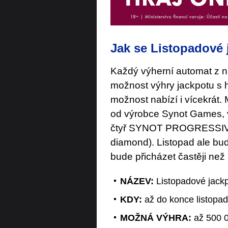
Jak se Listopadové 
Každý výherní automat z 
možnost výhry jackpotu s 
možnost nabízí i vícekrát. 
od výrobce Synot Games, v
čtyř SYNOT PROGRESSIVE 
diamond). Listopad ale bud
bude přicházet častěji než 
NÁZEV:
Listopadové jack
KDY:
až do konce listopa
MOŽNÁ VÝHRA:
až 500 