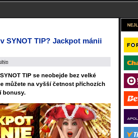
NEJL
d v SYNOT TIP? Jackpot mánii
oltýn
u SYNOT TIP se neobejde bez velké
e můžete na vyšší četnost příchozích
í bonusy.