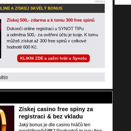
NLINE A ZÍSKEJ SKVĚLÝ BONUS
Získej 500,- zdarma a k tomu 300 free spinů
Dokonči online registraci u SYNOT TIPu
a odměna 500,- za ověření účtu je tvoje. K tomu
můžeš získat až 300 free spinů v celkové
hodnotě 600 Kč.
KLIKNI ZDE a začni hrát u Synotu
oltýn
Získej casino free spiny za
registraci & bez vkladu
Jaký bonus je dle casino hráčů ten
nejoblíbenější💙? Rozhodně to jsou free