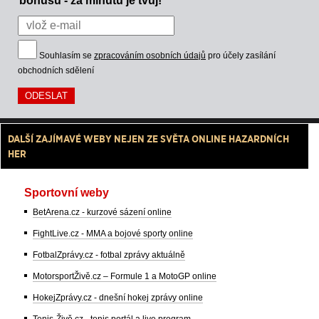
bonusů - za minutu je tvůj!
Souhlasím se
zpracováním osobních údajů
pro účely zasílání
obchodních sdělení
DALŠÍ ZAJÍMAVÉ WEBY NEJEN ZE SVĚTA ONLINE HAZARDNÍCH
HER
Sportovní weby
BetArena.cz - kurzové sázení online
FightLive.cz - MMA a bojové sporty online
FotbalZprávy.cz - fotbal zprávy aktuálně
MotorsportŽivě.cz – Formule 1 a MotoGP online
HokejZprávy.cz - dnešní hokej zprávy online