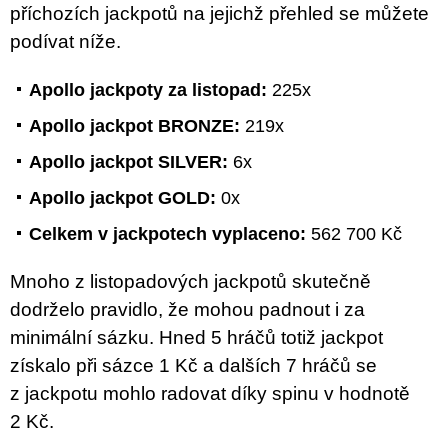
příchozích jackpotů na jejichž přehled se můžete
podívat níže.
Apollo jackpoty za listopad:
225x
Apollo jackpot BRONZE:
219x
Apollo jackpot SILVER:
6x
Apollo jackpot GOLD:
0x
Celkem v jackpotech vyplaceno:
562 700 Kč
Mnoho z listopadových jackpotů skutečně
dodrželo pravidlo, že mohou padnout i za
minimální sázku. Hned 5 hráčů totiž jackpot
získalo při sázce 1 Kč a dalších 7 hráčů se
z jackpotu mohlo radovat díky spinu v hodnotě
2 Kč.