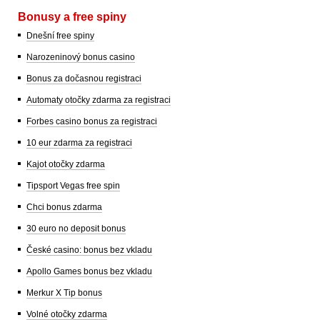
Bonusy a free spiny
Dnešní free spiny
Narozeninový bonus casino
Bonus za dočasnou registraci
Automaty otočky zdarma za registraci
Forbes casino bonus za registraci
10 eur zdarma za registraci
Kajot otočky zdarma
Tipsport Vegas free spin
Chci bonus zdarma
30 euro no deposit bonus
České casino: bonus bez vkladu
Apollo Games bonus bez vkladu
Merkur X Tip bonus
Volné otočky zdarma