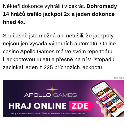
Někteří dokonce vyhráli i vícekrát.
Dohromady
14 hráčů trefilo jackpot 2x a jeden dokonce
hned 4x.
Současně jste možná ani netušili, že jackpoty
nejsou jen výsada výherních automatů. Online
casino Apollo Games má ve svém repertoáru
i jackpotovou ruletu a přesně na ní v listopadu
zacinkal jeden z 225 příchozích jackpotů.