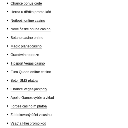
Chance bonus code
Herna u dědka promo kód
Nejlepší online casino
Nové české online casino
Betano casino online
Magic planet casino
Grandwin recenze
Tipsport Vegas casino
Euro Queen online casino
Betor SMS platba
Chance Vegas jackpoty
Apollo Games výběr a vklad
Forbes casino m platba
Zablokovaný účet v casinu
Vsaď a Hrej promo kód