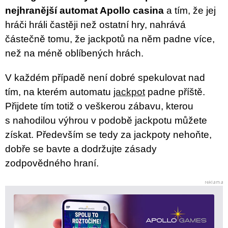
nejhranější automat Apollo casina
a tím, že jej
hráči hráli častěji než ostatní hry, nahrává
částečně tomu, že jackpotů na něm padne více,
než na méně oblíbených hrách.
V každém případě není dobré spekulovat nad
tím, na kterém automatu
jackpot
padne příště.
Přijdete tím totiž o veškerou zábavu, kterou
s nahodilou výhrou v podobě jackpotu můžete
získat. Především se tedy za jackpoty nehoňte,
dobře se bavte a dodržujte zásady
zodpovědného hraní.