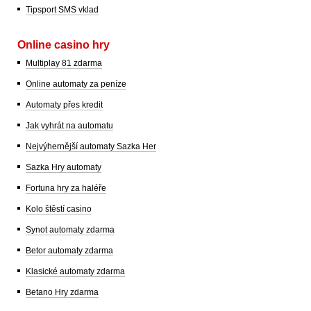
Tipsport SMS vklad
Online casino hry
Multiplay 81 zdarma
Online automaty za peníze
Automaty přes kredit
Jak vyhrát na automatu
Nejvýhernější automaty Sazka Her
Sazka Hry automaty
Fortuna hry za haléře
Kolo štěstí casino
Synot automaty zdarma
Betor automaty zdarma
Klasické automaty zdarma
Betano Hry zdarma