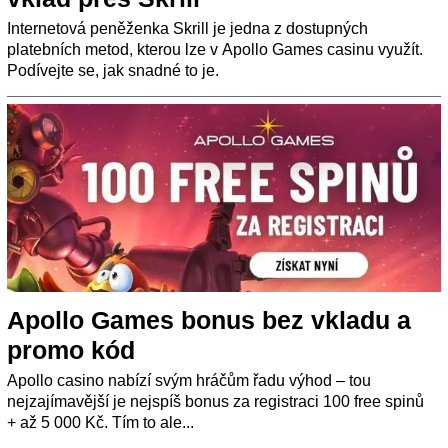
Internetová peněženka Skrill je jedna z dostupných
platebních metod, kterou lze v Apollo Games casinu využít.
Podívejte se, jak snadné to je.
Apollo Games bonus bez vkladu a
promo kód
Apollo casino nabízí svým hráčům řadu výhod – tou
nejzajímavější je nejspíš bonus za registraci 100 free spinů
+ až 5 000 Kč. Tím to ale...