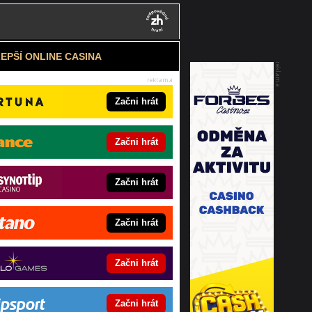
EPŠÍ ONLINE CASINA
Začni hrát
Začni hrát
Začni hrát
Začni hrát
Začni hrát
Začni hrát