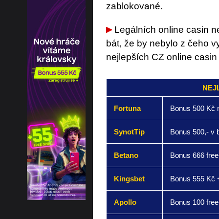
zablokované.
Legálních online casin n
bát, že by nebylo z čeho vy
nejlepších CZ online casin
NEJ
Fortuna
Bonus 500 Kč n
SynotTip
Bonus 500,- v 
Betano
Bonus 666 free
Kingsbet
Bonus 555 Kč +
Apollo
Bonus 100 free