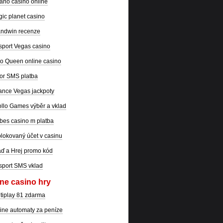
ano casino online
ic planet casino
ndwin recenze
sport Vegas casino
o Queen online casino
or SMS platba
nce Vegas jackpoty
llo Games výběr a vklad
bes casino m platba
lokovaný účet v casinu
ď a Hrej promo kód
sport SMS vklad
ine casino hry
tiplay 81 zdarma
ine automaty za peníze