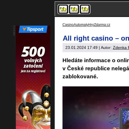
CasinoAutomatyHryZdarma.cz
All right casino – o
23.01.2024 17:49
| Autor:
Zdenka 
Hledáte informace o onlin
v České republice nelegá
zablokované.