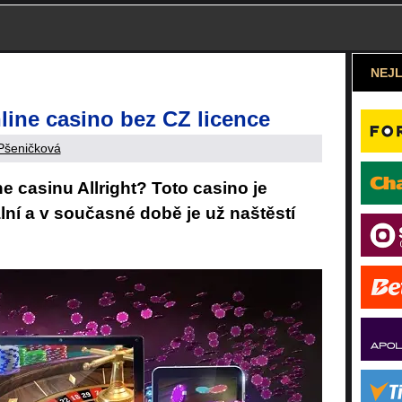
NEJL
nline casino bez CZ licence
Pšeničková
e casinu Allright? Toto casino je
lní a v současné době je už naštěstí