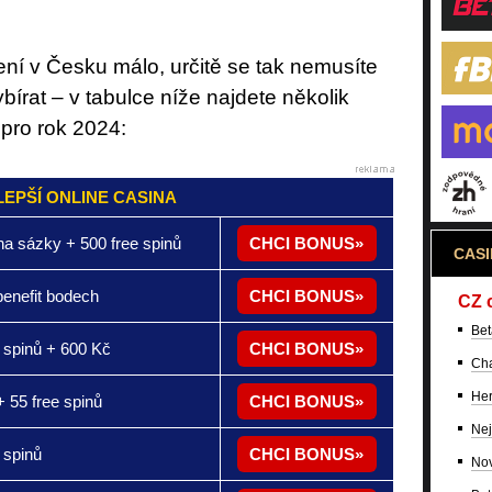
ení v Česku málo, určitě se tak nemusíte
bírat – v tabulce níže najdete několik
 pro rok 2024:
LEPŠÍ ONLINE CASINA
a sázky + 500 free spinů
CHCI BONUS
CASI
benefit bodech
CHCI BONUS
CZ 
Bet
 spinů + 600 Kč
CHCI BONUS
Ch
Her
 55 free spinů
CHCI BONUS
Nej
 spinů
CHCI BONUS
Nov