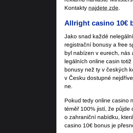
Kontakty
najdete zde
.
Allright casino 10€ 
Jako snad každé nelegální 
registrační bonusy a free s
byl nabízen v eurech, nás
legálních online casin totiž
bonusy než ty v českých 
v Česku dostupné nejdříve, 
ne.
Pokud tedy online casino 
téměř 100% jistí, že půjd
o zahraniční nabídku, kter
casino 10€ bonus je přesn