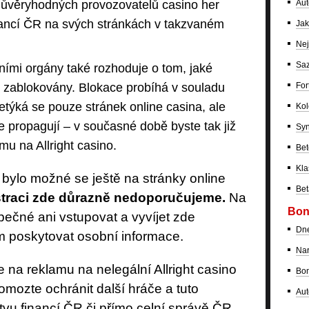
ůvěryhodných provozovatelů casino her
Aut
inancí ČR na svých stránkách v takzvaném
Jak
Nej
Saz
ními orgány také rozhoduje o tom, jaké
t zablokovány. Blokace probíhá v souladu
For
etýká se pouze stránek online casina, ale
Kol
je propagují – v současné době byste tak již
Syn
mu na Allright casino.
Bet
Kla
bylo možné se ještě na stránky online
Bet
straci zde důrazně nedoporučujeme.
Na
Bon
pečné ani vstupovat a vyvíjet zde
Dne
jim poskytovat osobní informace.
Nar
 na reklamu na nelegální Allright casino
Bon
pomozte ochránit další hráče a tuto
Aut
tvu financí ČR či přímo celní správě ČR.