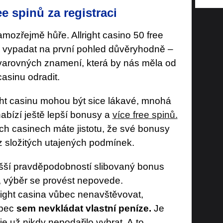
ee spinů za registraci
amozřejmě hůře. Allright casino 50 free
vypadat na první pohled důvěryhodně –⁠⁠⁠⁠⁠
 varovných znamení, která by nás měla od
casinu odradit.
ght casinu mohou být sice lákavé, mnohá
abízí ještě lepší bonusy a
více free spinů.
ích casinech máte jistotu, že své bonusy
 složitých utajených podmínek.
vyšší pravděpodobností slibovaný bonus
, výběr se provést nepovede.
right casina vůbec nenavštěvovat,
ůbec
sem nevkládat vlastní peníze.
Je
je už nikdy nepodařilo vybrat. A to