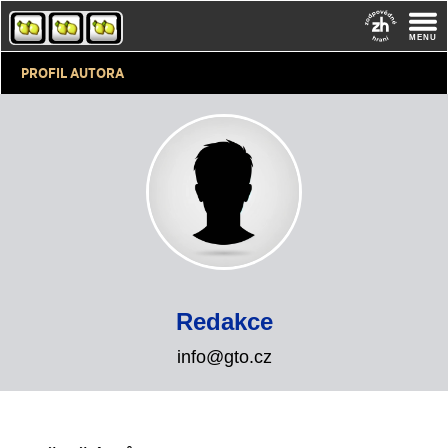
PROFIL AUTORA
Redakce
info@gto.cz