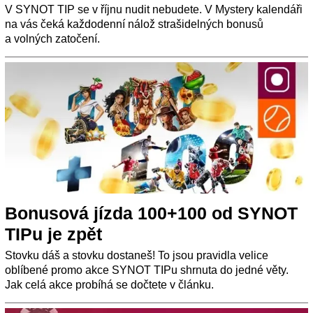
V SYNOT TIP se v říjnu nudit nebudete. V Mystery kalendáři
na vás čeká každodenní nálož strašidelných bonusů
a volných zatočení.
Bonusová jízda 100+100 od SYNOT
TIPu je zpět
Stovku dáš a stovku dostaneš! To jsou pravidla velice
oblíbené promo akce SYNOT TIPu shrnuta do jedné věty.
Jak celá akce probíhá se dočtete v článku.