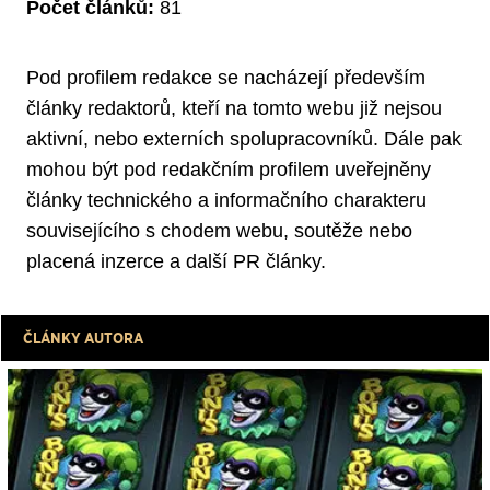
Počet článků:
81
Pod profilem redakce se nacházejí především
články redaktorů, kteří na tomto webu již nejsou
aktivní, nebo externích spolupracovníků. Dále pak
mohou být pod redakčním profilem uveřejněny
články technického a informačního charakteru
souvisejícího s chodem webu, soutěže nebo
placená inzerce a další PR články.
ČLÁNKY AUTORA