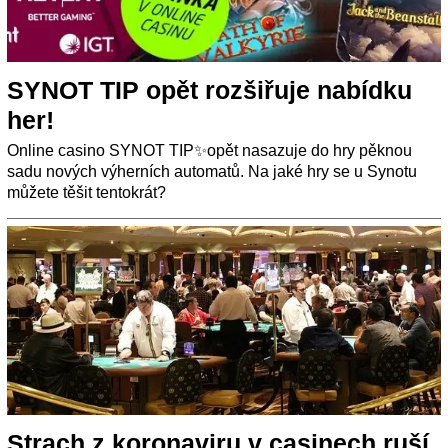
SYNOT TIP opět rozšiřuje nabídku
her!
Online casino SYNOT TIP✨opět nasazuje do hry pěknou
sadu nových výherních automatů. Na jaké hry se u Synotu
můžete těšit tentokrát?
Strach z koronaviru v casinech ruší