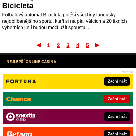
Bicicleta
Fotbalový automat Bicicleta potěší všechny fanoušky
nejoblíbenějšího sportu, kteří si na pěti válcích a 20 fixních
výherních linií budou moci užít spoustu...
1
2
3
4
5
První
Posle
NEJLEPŠÍ ONLINE CASINA
Začni hrát
Začni hrát
Začni hrát
Začni hrát