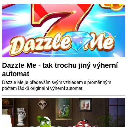
Dazzle Me - tak trochu jiný výherní
automat
Dazzle Me je především svým vzhledem s proměnným
počtem řádků originální výherní automat