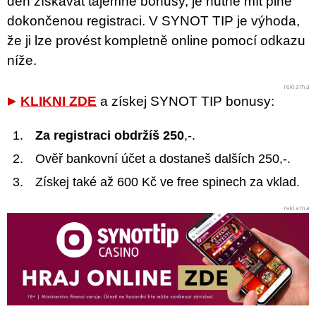
den získávat tajemné bonusy, je nutné mít plně
dokončenou registraci. V SYNOT TIP je výhoda,
že ji lze provést kompletně online pomocí odkazu
níže.
KLIKNI ZDE
a získej SYNOT TIP bonusy:
Za registraci obdržíš 250
,-.
Ověř bankovní účet a dostaneš dalších 250,-.
Získej také až 600 Kč ve free spinech za vklad.