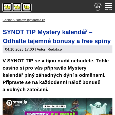
CasinoAutomatyHryZdarma.cz
SYNOT TIP Mystery kalendář –
Odhalte tajemné bonusy a free spiny
04.10.2023 17:00
| Autor:
Redakce
V SYNOT TIP se v říjnu nudit nebudete. Tohle
casino si pro vás připravilo Mystery
kalendář plný záhadných dýní s odměnami.
Připravte se na každodenní nálož bonusů
a volných zatočení.