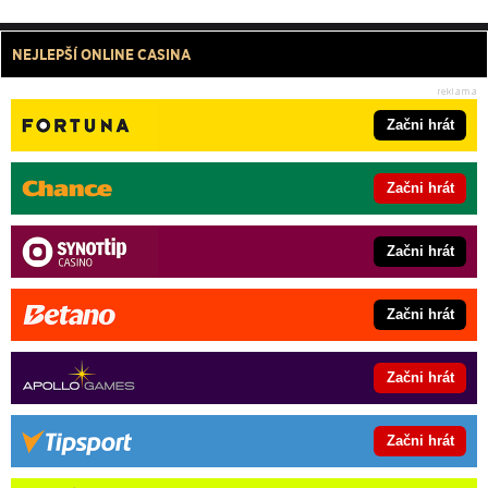
NEJLEPŠÍ ONLINE CASINA
Začni hrát
Začni hrát
Začni hrát
Začni hrát
Začni hrát
Začni hrát