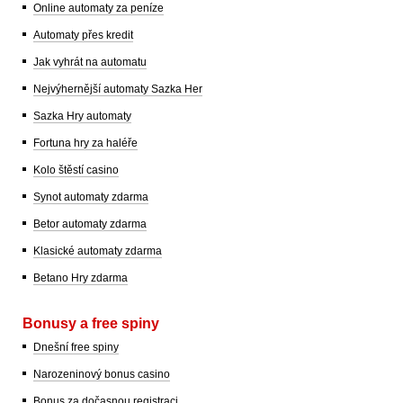
Online automaty za peníze
Automaty přes kredit
Jak vyhrát na automatu
Nejvýhernější automaty Sazka Her
Sazka Hry automaty
Fortuna hry za haléře
Kolo štěstí casino
Synot automaty zdarma
Betor automaty zdarma
Klasické automaty zdarma
Betano Hry zdarma
Bonusy a free spiny
Dnešní free spiny
Narozeninový bonus casino
Bonus za dočasnou registraci