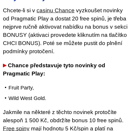
Chcete-li si v
casinu Chance
vyzkoušet novinky
od Pragmatic Play a dostat 20 free spinů, je třeba
nejprve ručně aktivovat nabídku na bonus v sekci
BONUSY (aktivaci provedete kliknutím na tlačítko
CHCI BONUS). Poté se můžete pustit do plnění
podmínky protočení.
Chance představuje tyto novinky od
Pragmatic Play:
Fruit Party,
Wild West Gold.
Jakmile na některé z těchto novinek protočíte
alespoň 1 500 Kč, obdržíte bonus 10 free spinů.
Free spiny
mají hodnotu 5 Kč/spin a platí na