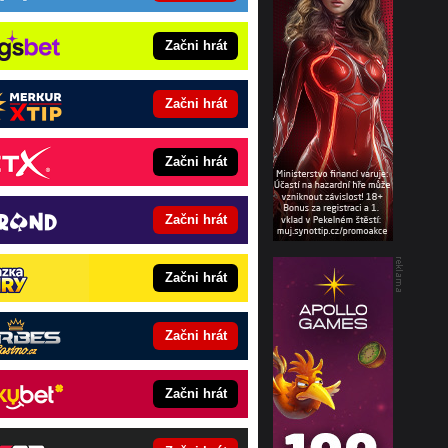
Začni hrát
Začni hrát
Začni hrát
Začni hrát
Začni hrát
Začni hrát
Začni hrát