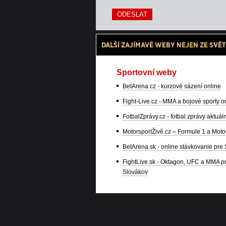
DALŠÍ ZAJÍMAVÉ WEBY NEJEN ZE SVĚ
Sportovní weby
BetArena.cz - kurzové sázení online
Fight-Live.cz - MMA a bojové sporty o
FotbalZprávy.cz - fotbal zprávy aktuál
MotorsportŽivě.cz – Formule 1 a Mot
BetArena.sk - online stávkovanie pre
FightLive.sk - Oktagon, UFC a MMA p
Slovákov