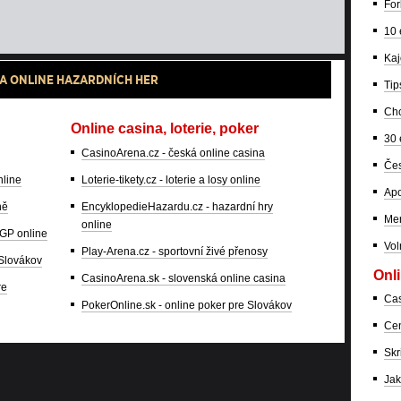
For
10 
Kaj
TA ONLINE HAZARDNÍCH HER
Tip
Chc
Online casina, loterie, poker
30 
CasinoArena.cz - česká online casina
Čes
nline
Loterie-tikety.cz - loterie a losy online
Apo
ně
EncyklopedieHazardu.cz - hazardní hry
Mer
online
oGP online
Vol
Play-Arena.cz - sportovní živé přenosy
 Slovákov
Onli
CasinoArena.sk - slovenská online casina
re
Cas
PokerOnline.sk - online poker pre Slovákov
Cen
Skr
Jak