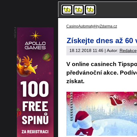
CasinoAutomatyHryZdarma.cz
Získejte dnes až 60
18.12.2018 11:46
| Autor:
Redakce
V online casinech Tipspo
předvánoční akce. Podív
získat.