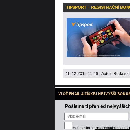
TIPSPORT – REGISTRAČNÍ BO
18.12.2018 11:46
| Autor:
Redakce
VLOŽ EMAIL A ZÍSKEJ NEJVYŠŠÍ BONU
Pošleme ti přehled nejvyšších
Souhlasím se
zpracováním osobníc