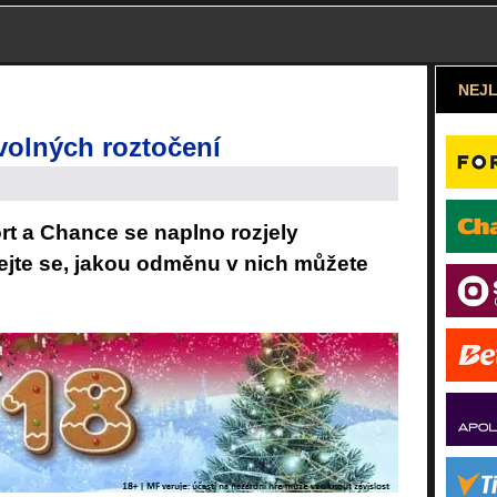
NEJL
 volných roztočení
rt a Chance se naplno rozjely
ejte se, jakou odměnu v nich můžete