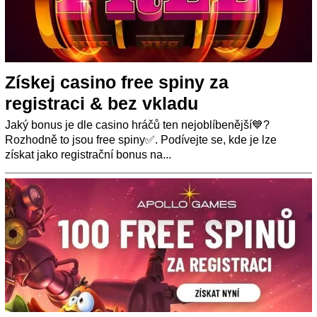
Získej casino free spiny za
registraci & bez vkladu
Jaký bonus je dle casino hráčů ten nejoblíbenější💙?
Rozhodně to jsou free spiny✅. Podívejte se, kde je lze
získat jako registrační bonus na...