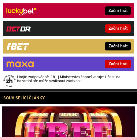
Začni hrát
Začni hrát
Začni hrát
Začni hrát
Hrajte zodpovědně. 18+ | Ministerstvo financí varuje: Účastí na
hazardní hře může vzniknout závislost.
SOUVISEJÍCÍ ČLÁNKY