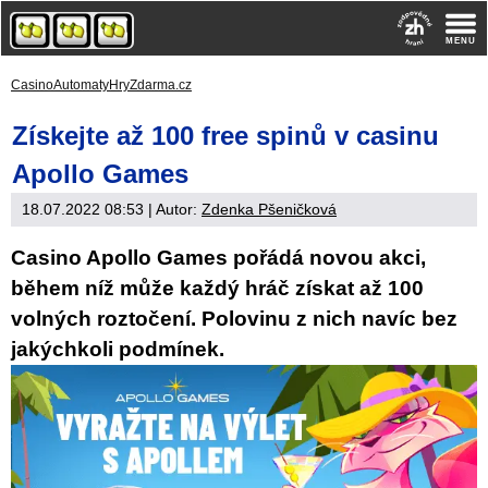
CasinoAutomatyHryZdarma.cz
Získejte až 100 free spinů v casinu
Apollo Games
18.07.2022 08:53
| Autor:
Zdenka Pšeničková
Casino Apollo Games pořádá novou akci,
během níž může každý hráč získat až 100
volných roztočení. Polovinu z nich navíc bez
jakýchkoli podmínek.