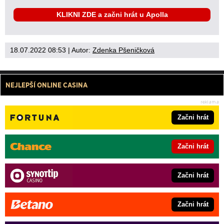
KLIKNI ZDE a začni hrát u Apolla
18.07.2022 08:53
| Autor:
Zdenka Pšeničková
NEJLEPŠÍ ONLINE CASINA
Začni hrát
Začni hrát
Začni hrát
Začni hrát