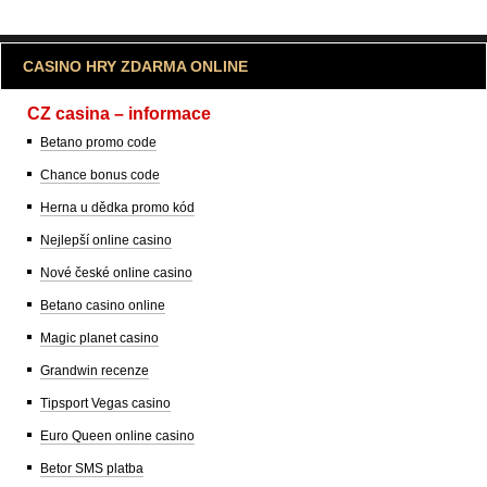
CASINO HRY ZDARMA ONLINE
CZ casina – informace
Betano promo code
Chance bonus code
Herna u dědka promo kód
Nejlepší online casino
Nové české online casino
Betano casino online
Magic planet casino
Grandwin recenze
Tipsport Vegas casino
Euro Queen online casino
Betor SMS platba