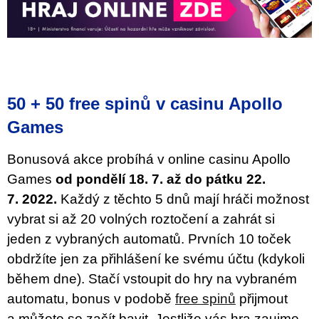
50 + 50 free spinů v casinu Apollo
Games
Bonusová akce probíhá v online casinu Apollo
Games
od pondělí 18. 7. až do pátku 22.
7. 2022.
Každý z těchto 5 dnů mají hráči možnost
vybrat si až 20 volných roztočení a zahrát si
jeden z vybraných automatů. Prvních 10 toček
obdržíte jen za přihlášení ke svému účtu (kdykoli
během dne). Stačí vstoupit do hry na vybraném
automatu, bonus v podobě
free spinů
přijmout
a můžete se začít bavit. Jestliže vás hra zaujme