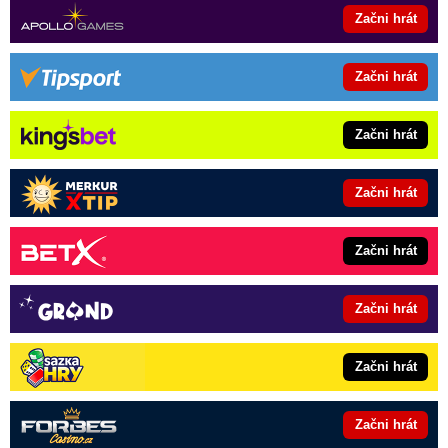
Začni hrát
Začni hrát
Začni hrát
Začni hrát
Začni hrát
Začni hrát
Začni hrát
Začni hrát