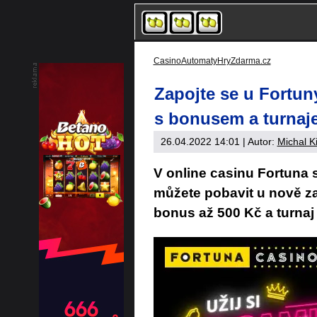
CasinoAutomatyHryZdarma.cz
Zapojte se u Fortun
s bonusem a turnaj
26.04.2022 14:01
| Autor:
Michal K
V online casinu Fortuna s
můžete pobavit u nově z
bonus až 500 Kč a turnaj