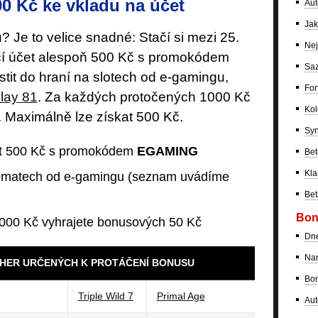
00 Kč ke vkladu na účet
Aut
Jak
? Je to velice snadné: Stačí si mezi 25.
Nej
hrací účet alespoň 500 Kč s promokódem
Saz
tit do hraní na slotech od e-gamingu,
For
play 81
. Za každých protočených 1000 Kč
Kol
 Maximálně lze získat 500 Kč.
Syn
čet 500 Kč s promokódem
EGAMING
Bet
Kla
tomatech od e-gamingu (seznam uvádíme
Bet
Bon
000 Kč vyhrajete bonusových 50 Kč
Dne
Nar
 HER URČENÝCH K PROTÁČENÍ BONUSU
Bon
Triple Wild 7
Primal Age
Aut