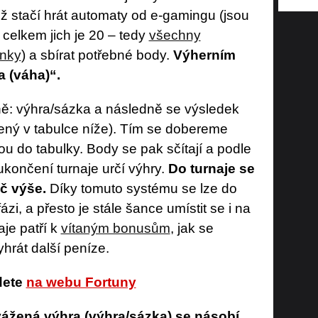
k už stačí hrát automaty od e-gamingu (jsou
 celkem jich je 20 – tedy
všechny
inky
) a sbírat potřebné body.
Výherním
a (váha)“.
ně: výhra/sázka a následně se výsledek
ený v tabulce níže). Tím se dobereme
ou do tabulky. Body se pak sčítají a podle
končení turnaje určí výhry.
Do turnaje se
č výše.
Díky tomuto systému se lze do
fázi, a přesto je stále šance umístit se i na
je patří k
vítaným bonusům
, jak se
yhrát další peníze.
dete
na webu Fortuny
ážená výhra (výhra/sázka) se násobí