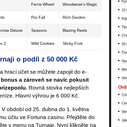
For
Ferris Wheel
Woodwose's Magic
10 
hts
Pixi Fall
Rich Garden
Kaj
Tip
nrise Deluxe
Seasons
Blazing Reels
Chc
x 2
Wild Cookies
Sticky Fruit
30 
Čes
rnaji o podíl z 50 000 Kč
Apo
Mer
 hrací účet se můžete zapojit do e-
Vol
o bonus a zároveň se navíc pokusit
Onli
prizepoolu.
Rovná stovka nejlepších
eníze. Hlavní výhrou je 6 000 Kč.
Cas
Cen
? V období od 25. dubna do 1. května
Skr
ému účtu ve Fortuna casinu. Přejděte do
Jak
ěte v menu na Turnaje. Nyní klikněte na