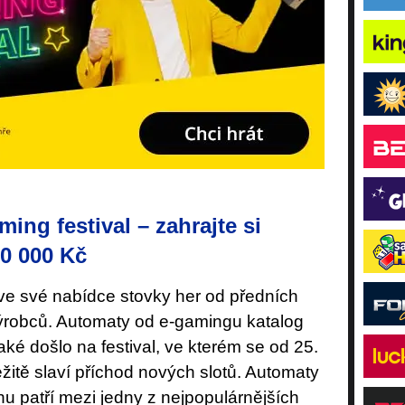
ming festival – zahrajte si
50 000 Kč
ve své nabídce stovky her od předních
výrobců. Automaty od e-gamingu katalog
také došlo na festival, ve kterém se od 25.
žitě slaví příchod nových slotů. Automaty
u patří mezi jedny z nejpopulárnějších