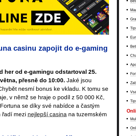
Bet
Mag
Gra
Tip
Eur
tuna casinu zapojit do e-gaming
Bet
Cha
Apo
od her od e-gamingu odstartoval 25.
For
května, přesně do 10:00.
Jaké jsou
Zab
Chybět nesmí bonus ke vkladu. K tomu se
Vsa
aje, v němž se hraje o podíl z 50 000 Kč,
Tip
 Fortuna se díky své nabídce a častým
Onl
 řadí mezi
nejlepší casina
na tuzemském
Mul
Onl