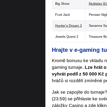
Big Show
Multiplay 81
Fruit Jack
Persian Nig
Hunter's Dream 2
Savanna Su
Jewels Quest 2
Treasure Bo
Hrajte v e-gaming tu
Kromě bonusu ke vkladu na
gaming turnaje.
Lze hrát 
vyhrát podíl z 50 000 Kč 
hráčů si rozdělí zmíněné p
Jak se zapojíte do turnaje
(23:59) se přihlaste ke sv
záložky Casino a zde klikn