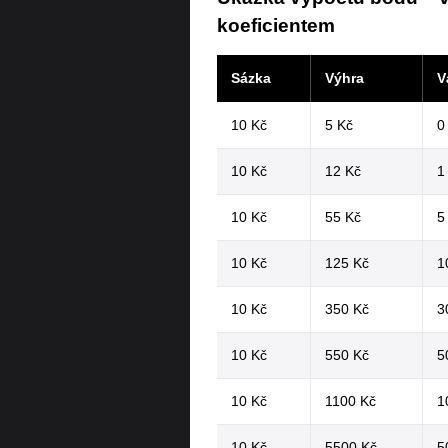
koeficientem
Sázka
Výhra
V
10 Kč
5 Kč
0
10 Kč
12 Kč
1
10 Kč
55 Kč
5
10 Kč
125 Kč
1
10 Kč
350 Kč
3
10 Kč
550 Kč
5
10 Kč
1100 Kč
1
10 Kč
5500 Kč
5