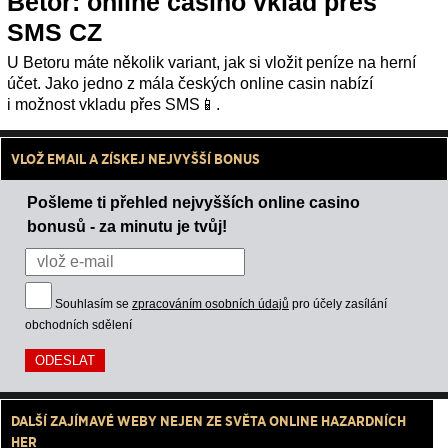
Betor: online casino vklad přes
SMS CZ
U Betoru máte několik variant, jak si vložit peníze na herní
účet. Jako jedno z mála českých online casin nabízí
i možnost vkladu přes SMS📱.
VLOŽ EMAIL A ZÍSKEJ NEJVYŠŠÍ BONUS
Pošleme ti přehled nejvyšších online casino
bonusů - za minutu je tvůj!
Souhlasím se
zpracováním osobních údajů
pro účely zasílání
obchodních sdělení
DALŠÍ ZAJÍMAVÉ WEBY NEJEN ZE SVĚTA ONLINE HAZARDNÍCH
HER