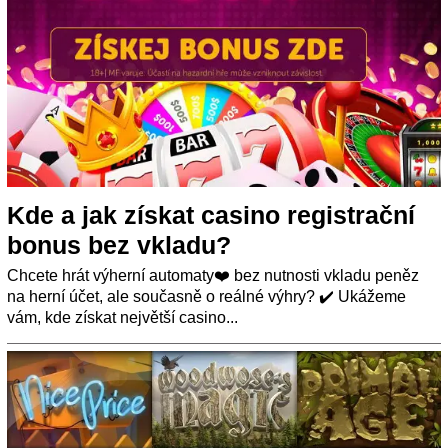
Kde a jak získat casino registrační
bonus bez vkladu?
Chcete hrát výherní automaty❤️ bez nutnosti vkladu peněz
na herní účet, ale současně o reálné výhry? ✔️ Ukážeme
vám, kde získat největší casino...