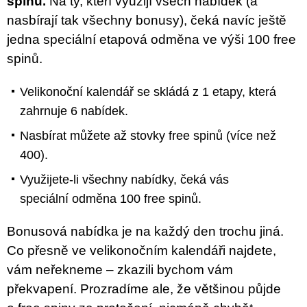
spinů.
Na ty, kteří využijí všech nabídek (a
nasbírají tak všechny bonusy), čeká navíc ještě
jedna speciální etapová odměna ve výši 100 free
spinů.
Velikonoční kalendář se skládá z 1 etapy, která
zahrnuje 6 nabídek.
Nasbírat můžete až stovky free spinů (více než
400).
Využijete-li všechny nabídky, čeká vás
speciální odměna 100 free spinů.
Bonusová nabídka je na každý den trochu jiná.
Co přesně ve velikonočním kalendáři najdete,
vám neřekneme – zkazili bychom vám
překvapení. Prozradíme ale, že většinou půjde