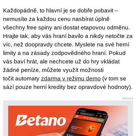
Každopádně, to hlavní je se dobře pobavit –
nemusíte za každou cenu nasbírat úplně
všechny free spiny ani dostat etapovou odměnu.
Hrajte tak, aby vás hraní bavilo a nikdy netočte za
víc, než doopravdy chcete. Myslete na své herní
limity a na zásady zodpovědného hraní. Pokud
vás baví hrát, ale nechcete už do hry vkládat
žádné peníze, můžete využít možnosti
točit automaty
zdarma v režimu demo
(v tom se
sází pouze herní kredity bez opravdové hodnoty).