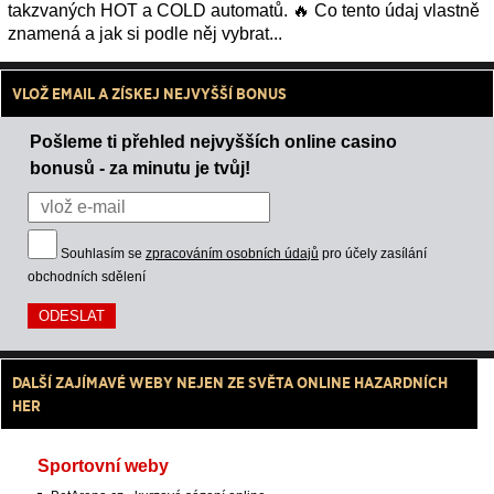
takzvaných HOT a COLD automatů. 🔥 Co tento údaj vlastně
znamená a jak si podle něj vybrat...
VLOŽ EMAIL A ZÍSKEJ NEJVYŠŠÍ BONUS
Pošleme ti přehled nejvyšších online casino
bonusů - za minutu je tvůj!
Souhlasím se
zpracováním osobních údajů
pro účely zasílání
obchodních sdělení
DALŠÍ ZAJÍMAVÉ WEBY NEJEN ZE SVĚTA ONLINE HAZARDNÍCH
HER
Sportovní weby