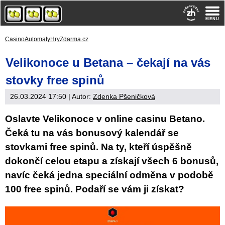
CasinoAutomatyHryZdarma.cz
Velikonoce u Betana – čekají na vás
stovky free spinů
26.03.2024 17:50
| Autor:
Zdenka Pšeničková
Oslavte Velikonoce v online casinu Betano.
Čeká tu na vás bonusový kalendář se
stovkami free spinů. Na ty, kteří úspěšně
dokončí celou etapu a získají všech 6 bonusů,
navíc čeká jedna speciální odměna v podobě
100 free spinů. Podaří se vám ji získat?