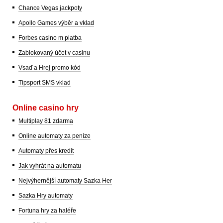
Chance Vegas jackpoty
Apollo Games výběr a vklad
Forbes casino m platba
Zablokovaný účet v casinu
Vsaď a Hrej promo kód
Tipsport SMS vklad
Online casino hry
Multiplay 81 zdarma
Online automaty za peníze
Automaty přes kredit
Jak vyhrát na automatu
Nejvýhernější automaty Sazka Her
Sazka Hry automaty
Fortuna hry za haléře