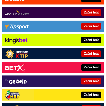
Začni hrát
Začni hrát
Začni hrát
Začni hrát
Začni hrát
Začni hrát
Začni hrát