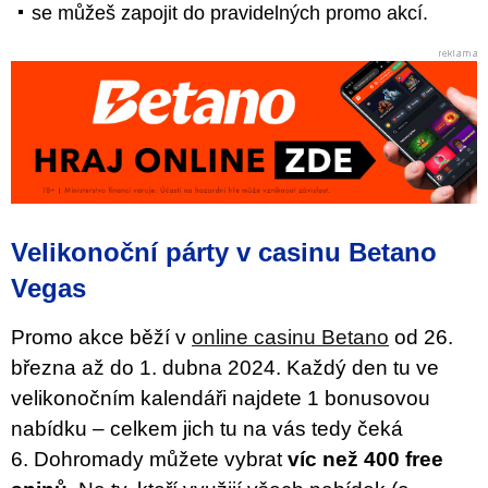
se můžeš zapojit do pravidelných promo akcí.
Velikonoční párty v casinu Betano
Vegas
Promo akce běží v
online casinu Betano
od 26.
března až do 1. dubna 2024. Každý den tu ve
velikonočním kalendáři najdete 1 bonusovou
nabídku – celkem jich tu na vás tedy čeká
6. Dohromady můžete vybrat
víc než 400 free