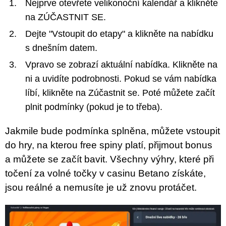
Nejprve otevřete velikonoční kalendář a klikněte
na ZÚČASTNIT SE.
Dejte "Vstoupit do etapy" a klikněte na nabídku
s dnešním datem.
Vpravo se zobrazí aktuální nabídka. Klikněte na
ni a uvidíte podrobnosti. Pokud se vám nabídka
líbí, klikněte na Zúčastnit se. Poté můžete začít
plnit podmínky (pokud je to třeba).
Jakmile bude podmínka splněna, můžete vstoupit
do hry, na kterou free spiny platí, přijmout bonus
a můžete se začít bavit. Všechny výhry, které při
točení za volné točky v casinu Betano získáte,
jsou reálné a nemusíte je už znovu protáčet.