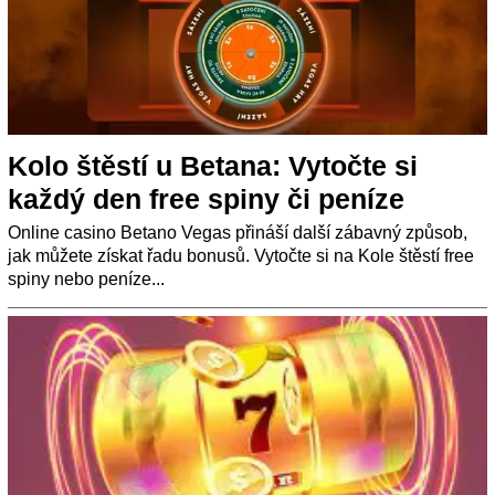
Kolo štěstí u Betana: Vytočte si
každý den free spiny či peníze
Online casino Betano Vegas přináší další zábavný způsob,
jak můžete získat řadu bonusů. Vytočte si na Kole štěstí free
spiny nebo peníze...