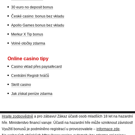
30 euro no deposit bonus
České casino: bonus bez vkladu
Apollo Games bonus bez vkladu
Merkur X Tip bonus
Volné otočky zdarma
Online casino tipy
Casino vklad přes paysafecard
Centrální Registr hráčů
Skrill casino
Jak získat peníze zdarma
Hrajte zodpovědně
a pro zábavu! Zákaz účasti osob mladších 18 let na hazardní
hře. Ministerstvo financí varuje: Účastí na hazardní hře může vzniknout závislost!
Využití bonusů je podmíněno registrací u provozovatele –
informace zde
.