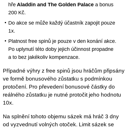
hře
Aladdin and The Golden Palace
a bonus
200 Kč.
Do akce se může každý účastník zapojit pouze
1x.
Platnost free spinů je pouze v den konání akce.
Po uplynutí této doby jejich účinnost propadne
a to bez jakékoliv kompenzace.
Případné výhry z free spinů jsou hráčům připsány
ve formě bonusového zůstatku s podmínkou
protočení. Pro převedení bonusové částky do
reálného zůstatku je nutné protočit jeho hodnotu
10x.
Na splnění tohoto objemu sázek má hráč 3 dny
od vyzvednutí volných otoček. Limit sázek se