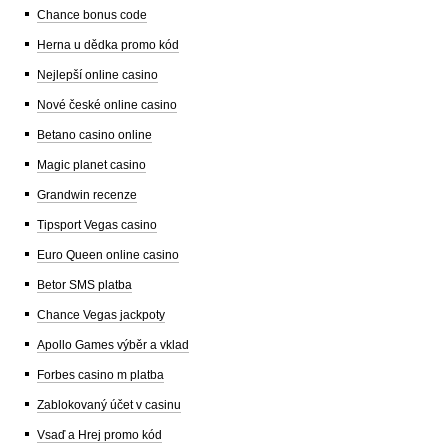
Chance bonus code
Herna u dědka promo kód
Nejlepší online casino
Nové české online casino
Betano casino online
Magic planet casino
Grandwin recenze
Tipsport Vegas casino
Euro Queen online casino
Betor SMS platba
Chance Vegas jackpoty
Apollo Games výběr a vklad
Forbes casino m platba
Zablokovaný účet v casinu
Vsaď a Hrej promo kód