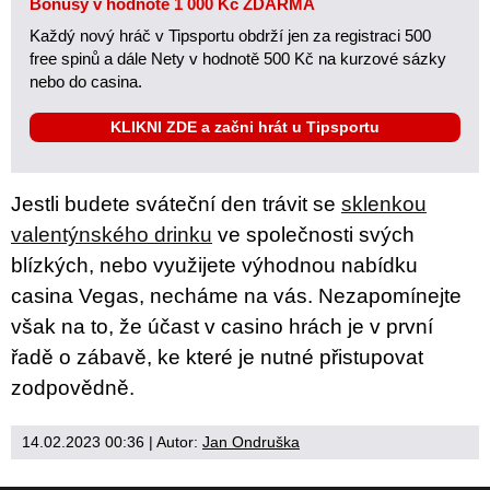
Bonusy v hodnotě 1 000 Kč ZDARMA
Každý nový hráč v Tipsportu obdrží jen za registraci 500
free spinů a dále Nety v hodnotě 500 Kč na kurzové sázky
nebo do casina.
KLIKNI ZDE a začni hrát u Tipsportu
Jestli budete sváteční den trávit se
sklenkou
valentýnského drinku
ve společnosti svých
blízkých, nebo využijete výhodnou nabídku
casina Vegas, necháme na vás. Nezapomínejte
však na to, že účast v casino hrách je v první
řadě o zábavě, ke které je nutné přistupovat
zodpovědně.
14.02.2023 00:36
| Autor:
Jan Ondruška