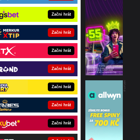
Začni hrát
Začni hrát
Začni hrát
Začni hrát
Začni hrát
Začni hrát
Začni hrát