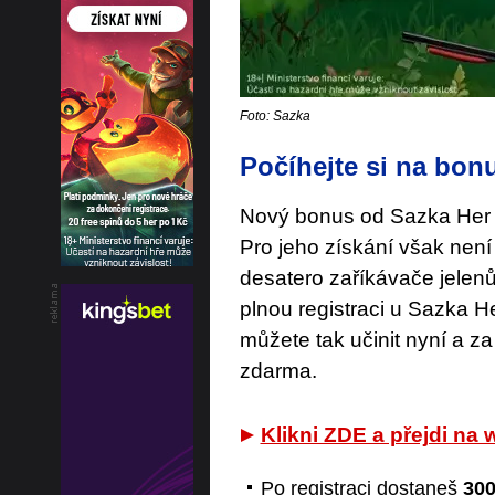
Foto: Sazka
Počíhejte si na bon
Nový bonus od Sazka Her 
Pro jeho získání však není n
desatero zaříkávače jelenů
plnou registraci u Sazka He
můžete tak učinit nyní a za
zdarma.
Klikni ZDE a přejdi na
Po registraci dostaneš
300