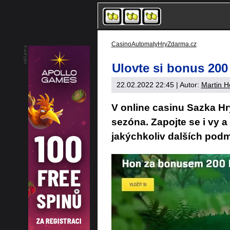
CasinoAutomatyHryZdarma.cz
Ulovte si bonus 200
22.02.2022 22:45
| Autor:
Martin 
V online casinu Sazka H
sezóna. Zapojte se i vy a
jakýchkoliv dalších podm