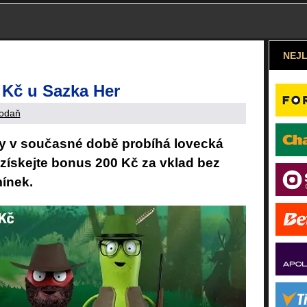
NEJL
 Kč u Sazka Her
Hodaň
ry v současné době probíhá lovecká
 získejte bonus 200 Kč za vklad bez
ínek.