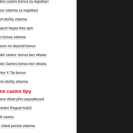
bes casino bonus za registraci
eur zdarma za registraci
ot otočky zdarma
sport Vegas free spin
i bonus zdarma
euro no deposit bonus
ké casino: bonus bez vkladu
llo Games bonus bez vkladu
kur X Tip bonus
né otočky zdarma
ne casino tipy
ino vklad přes paysafecard
trální Registr hráčů
ill casino
 získat peníze zdarma