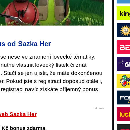
us od Sazka Her
se nese ve znamení lovecké tématiky.
utné vlastnit lovecký lístek či znát
. Stačí se jen ujistit, že máte dokončenou
r. Pokud jste s registrací doposud otáleli,
 registraci navíc získáte příjemný bonus
 web Sazka Her
 Kč bonus zdarma
.