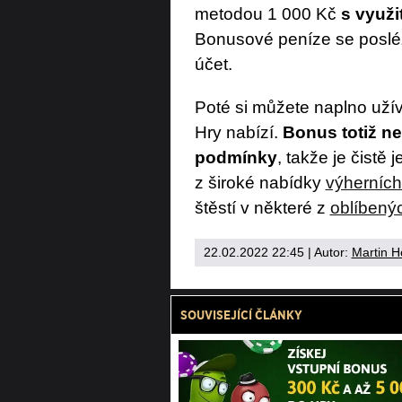
metodou 1 000 Kč
s využ
Bonusové peníze se posléz
účet.
Poté si můžete naplno užív
Hry nabízí.
Bonus totiž ne
podmínky
, takže je čistě 
z široké nabídky
výherních
štěstí v některé z
oblíbenýc
22.02.2022 22:45
| Autor:
Martin 
SOUVISEJÍCÍ ČLÁNKY