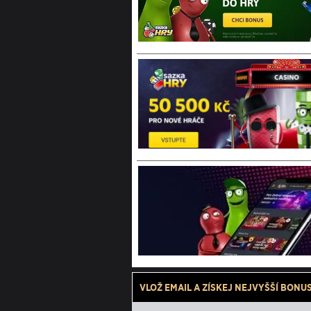
VLOŽ EMAIL A ZÍSKEJ NEJVYŠŠÍ BONU