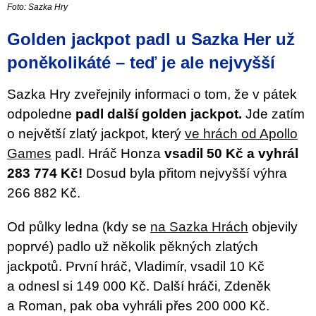
Foto: Sazka Hry
Golden jackpot padl u Sazka Her už
poněkolikáté – teď je ale nejvyšší
Sazka Hry zveřejnily informaci o tom, že v pátek
odpoledne
padl další golden jackpot.
Jde zatím
o největší zlatý jackpot, který
ve hrách od Apollo
Games
padl. Hráč Honza
vsadil 50 Kč a vyhrál
283 774 Kč!
Dosud byla přitom nejvyšší výhra
266 882 Kč.
Od půlky ledna (kdy se
na Sazka Hrách
objevily
poprvé) padlo už několik pěkných zlatých
jackpotů. První hráč, Vladimír, vsadil 10 Kč
a odnesl si 149 000 Kč. Další hráči, Zdeněk
a Roman, pak oba vyhráli přes 200 000 Kč.