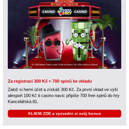
Za registraci 300 Kč + 700 spinů ke vkladu
Založ si herní účet a získáš 300 Kč. Za první vklad ve výši
alespoň 100 Kč ti casino navíc připíše 700 free spinů do hry
Kancelářská 81.
KLIKNI ZDE a vyzvedni si svůj bonus