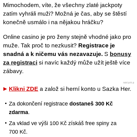
Mimochodem, víte, že všechny zlaté jackpoty
zatím vyhráli muži? Možná je čas, aby se štěstí
konečně usmálo i na nějakou hráčku?
Online casino je pro ženy stejně vhodné jako pro
muže. Tak proč to nezkusit?
Registrace je
snadná a k ničemu vás nezavazuje.
S
bonusy
za registraci
si navíc každý může užít ještě více
zábavy.
Klikni ZDE
a založ si herní konto u Sazka Her.
Za dokončení registrace
dostaneš 300 Kč
zdarma
.
Za vklad ve výši 100 Kč získáš free spiny za
700 Kč.