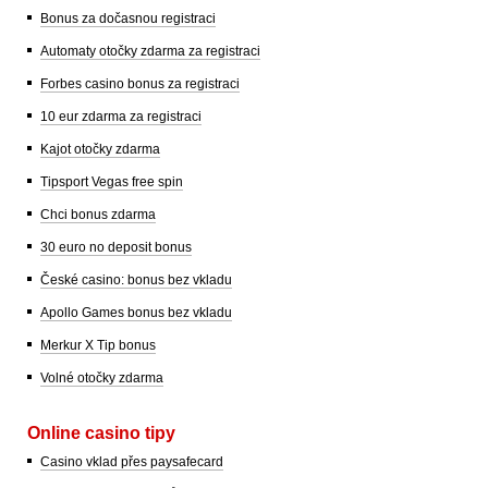
Bonus za dočasnou registraci
Automaty otočky zdarma za registraci
Forbes casino bonus za registraci
10 eur zdarma za registraci
Kajot otočky zdarma
Tipsport Vegas free spin
Chci bonus zdarma
30 euro no deposit bonus
České casino: bonus bez vkladu
Apollo Games bonus bez vkladu
Merkur X Tip bonus
Volné otočky zdarma
Online casino tipy
Casino vklad přes paysafecard