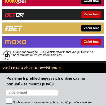
Začni hrát
Začni hrát
Začni hrát
Začni hrát
Hrajte zodpovědně. 18+ | Ministerstvo financí varuje: Účastí na
hazardní hře může vzniknout závislost.
VLOŽ EMAIL A ZÍSKEJ NEJVYŠŠÍ BONUS
Pošleme ti přehled nejvyšších online casino
bonusů - za minutu je tvůj!
Souhlasím se
zpracováním osobních údajů
pro účely zasílání