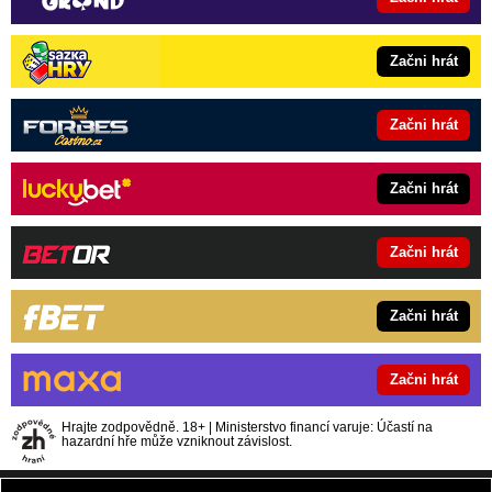
Začni hrát
Začni hrát
Začni hrát
Začni hrát
Začni hrát
Začni hrát
Hrajte zodpovědně. 18+ | Ministerstvo financí varuje: Účastí na
hazardní hře může vzniknout závislost.