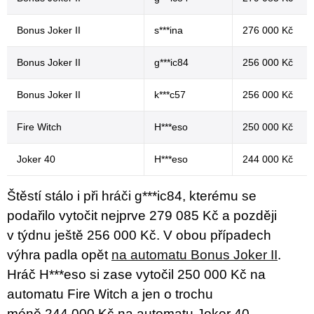
Bonus Joker II
s***ina
276 000 Kč
Bonus Joker II
g***ic84
256 000 Kč
Bonus Joker II
k***c57
256 000 Kč
Fire Witch
H***eso
250 000 Kč
Joker 40
H***eso
244 000 Kč
Štěstí stálo i při hráči g***ic84, kterému se
podařilo vytočit nejprve 279 085 Kč a později
v týdnu ještě 256 000 Kč. V obou případech
výhra padla opět
na automatu Bonus Joker II
.
Hráč H***eso si zase vytočil 250 000 Kč na
automatu Fire Witch a jen o trochu
méně 244 000 Kč na automatu Joker 40.