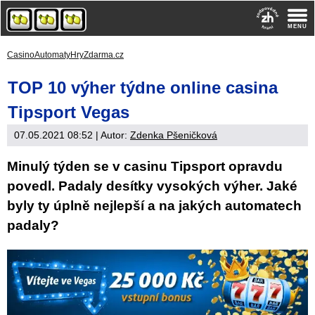
CasinoAutomatyHryZdarma.cz
TOP 10 výher týdne online casina
Tipsport Vegas
07.05.2021 08:52
| Autor:
Zdenka Pšeničková
Minulý týden se v casinu Tipsport opravdu
povedl. Padaly desítky vysokých výher. Jaké
byly ty úplně nejlepší a na jakých automatech
padaly?