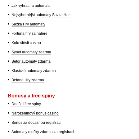
Jak vyhrát na automatu
Nejvýhernější automaty Sazka Her
Sazka Hry automaty
Fortuna hry za haléře
Kolo štěstí casino
Synot automaty zdarma
Betor automaty zdarma
Klasické automaty zdarma
Betano Hry zdarma
Bonusy a free spiny
Dnešní free spiny
Narozeninový bonus casino
Bonus za dočasnou registraci
Automaty otočky zdarma za registraci