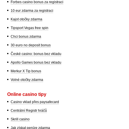
Forbes casino bonus za registraci
10 eur zdarma za registraci
Kajot otočky zdarma
Tipsport Vegas free spin
Chci bonus zdarma
30 euro no deposit bonus
České casino: bonus bez vkladu
Apollo Games bonus bez vkladu
Merkur X Tip bonus
Volné otočky zdarma
Online casino tipy
Casino vklad přes paysafecard
Centrální Registr hráčů
Skrill casino
Jak získat peníze zdarma