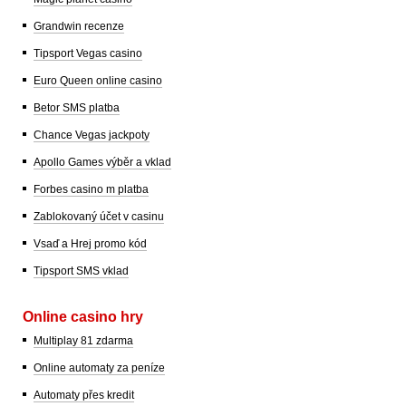
Grandwin recenze
Tipsport Vegas casino
Euro Queen online casino
Betor SMS platba
Chance Vegas jackpoty
Apollo Games výběr a vklad
Forbes casino m platba
Zablokovaný účet v casinu
Vsaď a Hrej promo kód
Tipsport SMS vklad
Online casino hry
Multiplay 81 zdarma
Online automaty za peníze
Automaty přes kredit