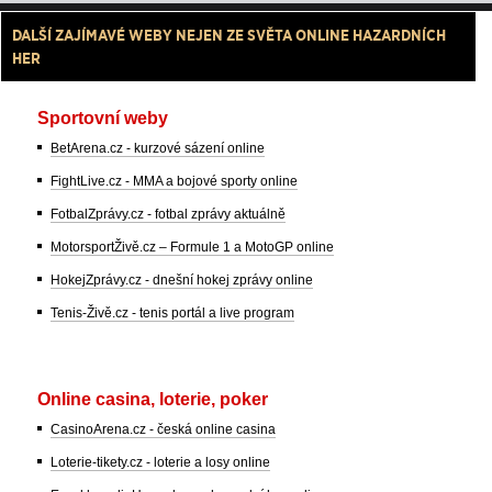
DALŠÍ ZAJÍMAVÉ WEBY NEJEN ZE SVĚTA ONLINE HAZARDNÍCH
HER
Sportovní weby
BetArena.cz - kurzové sázení online
FightLive.cz - MMA a bojové sporty online
FotbalZprávy.cz - fotbal zprávy aktuálně
MotorsportŽivě.cz – Formule 1 a MotoGP online
HokejZprávy.cz - dnešní hokej zprávy online
Tenis-Živě.cz - tenis portál a live program
Online casina, loterie, poker
CasinoArena.cz - česká online casina
Loterie-tikety.cz - loterie a losy online