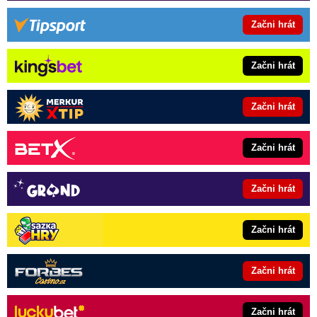
Začni hrát
Začni hrát
Začni hrát
Začni hrát
Začni hrát
Začni hrát
Začni hrát
Začni hrát