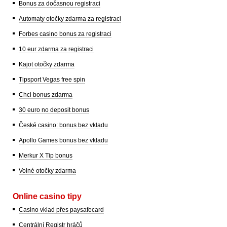
Bonus za dočasnou registraci
Automaty otočky zdarma za registraci
Forbes casino bonus za registraci
10 eur zdarma za registraci
Kajot otočky zdarma
Tipsport Vegas free spin
Chci bonus zdarma
30 euro no deposit bonus
České casino: bonus bez vkladu
Apollo Games bonus bez vkladu
Merkur X Tip bonus
Volné otočky zdarma
Online casino tipy
Casino vklad přes paysafecard
Centrální Registr hráčů