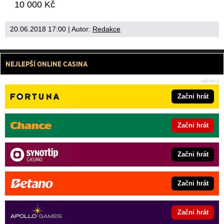
10 000 Kč
20.06.2018 17:00
| Autor:
Redakce
NEJLEPŠÍ ONLINE CASINA
Začni hrát
Začni hrát
Začni hrát
Začni hrát
Začni hrát