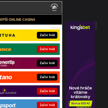
EPŠÍ ONLINE CASINA
Začni hrát
Začni hrát
Začni hrát
Začni hrát
Začni hrát
Začni hrát