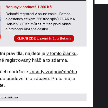
Bonusy v hodnotě 1 266 Kč
Dokonči registraci v online casinu Betano
a dostaneš celkem 666 free spinů ZDARMA.
Dalších 600 Kč můžeš mít za první vklad
a protočení vložené částky.
KLIKNI ZDE a začni hrát u Betana
ní pravidla, najdete je
v tomto článku
.
ě registrovaný hráč a to zdarma.
rách dodržujte
zásady zodpovědného
 jde především o zábavu. Proto hrajte
te.
lomazníková