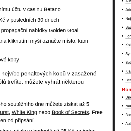
Aut
nímu účtu v casinu Betano
Jak
Nej
Kč v posledních 30 dnech
Saz
 propagační nabídky Golden Goal
For
na kliknutím myši označte místo, kam
Kol
Syn
ové kopy
Bet
Kla
o nejvíce penaltových kopů v zasažené
Bet
ólů trefíte, můžete vyhrát některou
Bon
Dne
o soutěžního dne můžete získat až 5
Nar
urst
,
White King
nebo
Book of Secrets
. Free
Bon
den od připsání.
Aut
volnou sázku v hodnotě až 25 Kč za jeden