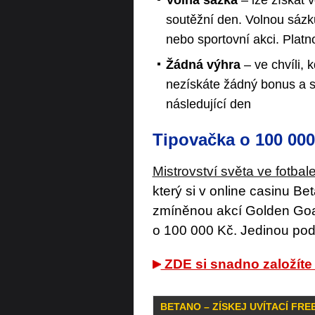
soutěžní den. Volnou sázk
nebo sportovní akci. Platn
Žádná výhra
– ve chvíli, 
nezískáte žádný bonus a své
následující den
Tipovačka o 100 000
Mistrovství světa ve fotbal
který si v online casinu B
zmíněnou akcí Golden Goal
o 100 000 Kč. Jedinou podm
ZDE si snadno založíte 
BETANO – ZÍSKEJ UVÍTACÍ FRE