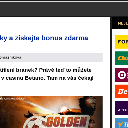
NEJL
ky a získejte bonus zdarma
lomazníková
třílení branek? Právě teď to můžete
l v casinu Betano. Tam na vás čekají