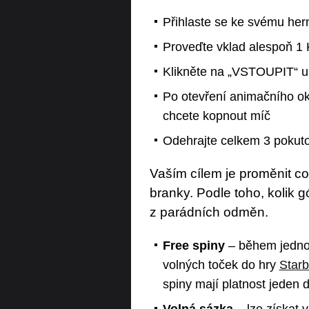
Přihlaste se ke svému her
Proveďte vklad alespoň 1 
Klikněte na „VSTOUPIT“ u
Po otevření animačního ok
chcete kopnout míč
Odehrajte celkem 3 pokut
Vaším cílem je proměnit c
branky. Podle toho, kolik g
z parádních odměn.
Free spiny
– během jednoh
volných toček do hry
Starb
spiny mají platnost jeden 
Volná sázka
– lze získat 