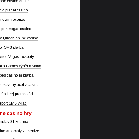
ano casino online
ic planet casino
ndwin recenze
sport Vegas casino
o Queen online casino
or SMS platba
nce Vegas jackpoty
llo Games výběr a vklad
bes casino m platba
lokovaný účet v casinu
ď a Hrej promo kód
sport SMS vklad
ine casino hry
tiplay 81 zdarma
ine automaty za peníze