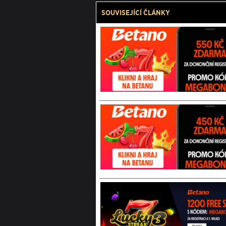
SOUVISEJÍCÍ ČLÁNKY