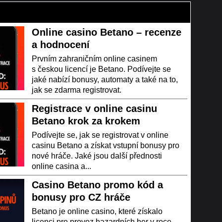
Online casino Betano – recenze
a hodnocení
Prvním zahraničním online casinem
s českou licencí je Betano. Podívejte se
jaké nabízí bonusy, automaty a také na to,
jak se zdarma registrovat.
Registrace v online casinu
Betano krok za krokem
Podívejte se, jak se registrovat v online
casinu Betano a získat vstupní bonusy pro
nové hráče. Jaké jsou další přednosti
online casina a...
Casino Betano promo kód a
bonusy pro CZ hráče
Betano je online casino, které získalo
licenci pro provoz hazardních her v roce