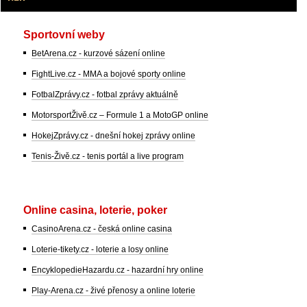
Sportovní weby
BetArena.cz - kurzové sázení online
FightLive.cz - MMA a bojové sporty online
FotbalZprávy.cz - fotbal zprávy aktuálně
MotorsportŽivě.cz – Formule 1 a MotoGP online
HokejZprávy.cz - dnešní hokej zprávy online
Tenis-Živě.cz - tenis portál a live program
Online casina, loterie, poker
CasinoArena.cz - česká online casina
Loterie-tikety.cz - loterie a losy online
EncyklopedieHazardu.cz - hazardní hry online
Play-Arena.cz - živé přenosy a online loterie