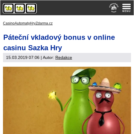
CasinoAutomatyHryZdarma.cz
Páteční vkladový bonus v online
casinu Sazka Hry
15.03.2019 07:06
| Autor:
Redakce