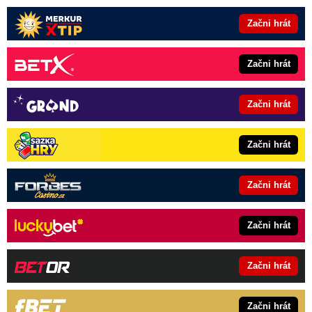
Začni hrát
Začni hrát
Začni hrát
Začni hrát
Začni hrát
Začni hrát
Začni hrát
Začni hrát