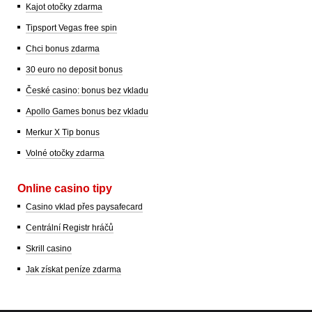
Kajot otočky zdarma
Tipsport Vegas free spin
Chci bonus zdarma
30 euro no deposit bonus
České casino: bonus bez vkladu
Apollo Games bonus bez vkladu
Merkur X Tip bonus
Volné otočky zdarma
Online casino tipy
Casino vklad přes paysafecard
Centrální Registr hráčů
Skrill casino
Jak získat peníze zdarma