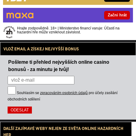
Začni hrát
Hrajte zodpovědně. 18+ | Ministerstvo financí varuje: Účastí na
hazardní hře může vzniknout závislost.
VLOŽ EMAIL A ZÍSKEJ NEJVYŠŠÍ BONUS
Pošleme ti přehled nejvyšších online casino
bonusů - za minutu je tvůj!
Souhlasím se
zpracováním osobních údajů
pro účely zasílání
obchodních sdělení
DALŠÍ ZAJÍMAVÉ WEBY NEJEN ZE SVĚTA ONLINE HAZARDNÍCH
HER