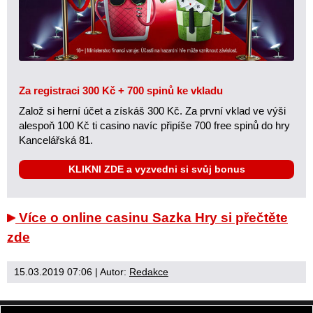
Za registraci 300 Kč + 700 spinů ke vkladu
Založ si herní účet a získáš 300 Kč. Za první vklad ve výši
alespoň 100 Kč ti casino navíc připíše 700 free spinů do hry
Kancelářská 81.
KLIKNI ZDE a vyzvedni si svůj bonus
Více o online casinu Sazka Hry si přečtěte
zde
15.03.2019 07:06
| Autor:
Redakce