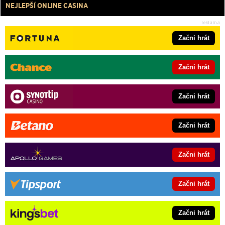
NEJLEPŠÍ ONLINE CASINA
Začni hrát
Začni hrát
Začni hrát
Začni hrát
Začni hrát
Začni hrát
Začni hrát