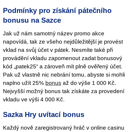
Podmínky pro získání pátečního
bonusu na Sazce
Jak už nám samotný název promo akce
napovídá, tak ze všeho nejdůležitější je provést
vklad na svůj účet v pátek. Nesmíte také při
provádění vkladu zapomenout zadat bonusový
kód „patek25“ a zároveň mít plně ověřený účet.
Pak už vlastně nic nebrání tomu, abyste si mohli
naplno užít 25%
bonus
až do výše 1 000 Kč.
Nejvyšší možný bonus tak získáte za provedení
vkladu ve výši 4 000 Kč.
Sazka Hry uvítací bonus
Každý nově zaregistrovaný hráč v online casinu